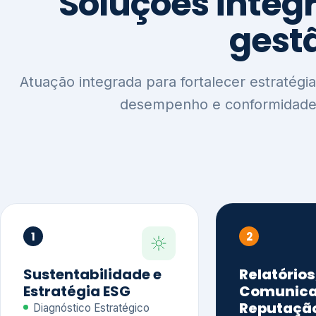
1
2
Sustentabilidade e
Relatórios
Estratégia ESG
Comunica
Reputaçã
Diagnóstico Estratégico
Benchmarking Setorial
Relatórios de
Agenda ESG
Sustentabilida
Análise de Maturidade ESG
Relatório IFR
Indicadores de Gestão
Apoio na veri
Engajamento de
Comunicação
Stakeholders
Infográficos 
Materialidade de Impacto
visuais ESG