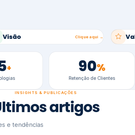
5
90
%
+
logias
Retenção de Clientes
INSIGHTS & PUBLICAÇÕES
ltimos artigos
es e tendências