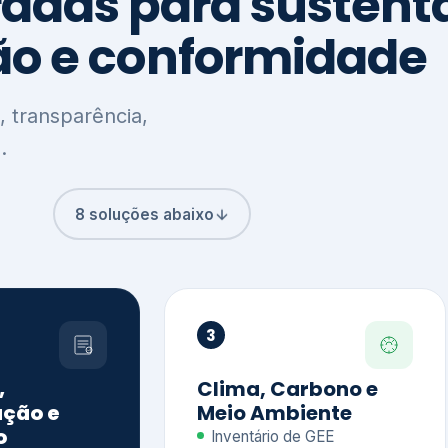
8 soluções abaixo
3
,
Clima, Carbono e
ção e
Meio Ambiente
o
Inventário de GEE
GHG Protocol
Metas climáticas
de – GRI / IIRC
Jornada climática
S S1 e S2
Plano de descarbonização
ficação externa
CDP
 ESG
Riscos e oportunidades
e materiais
climáticas