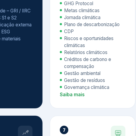
Relatórios climáticos
Créditos de carbono e
compensação
Gestão ambiental
Gestão de resíduos
Governança climática
Saiba mais
7
atings e
Educação
 ESG
Corporativa,
Liderança e
tainability
Soluções Digitais
/ CSA
Governança ESG
sure Project –
Palestras executivas