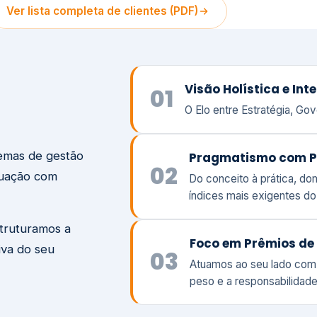
temas de gestão
Pragmatismo com P
02
tuação com
Do conceito à prática, d
índices mais exigentes d
struturamos a
Foco em Prêmios de 
iva do seu
03
Atuamos ao seu lado com
peso e a responsabilidade
Visão
Va
Clique aqui →