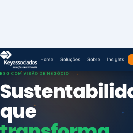
Home
Soluções
Sobre
Insights
SISTEMAS DE GESTÃO OTIMIZADOS E INTEGRADOS
Conformidad
que
protege seu
Índices de Mercado
negócio.
Mudanças Climáticas
Reputação e Cadeia
Reporte Regulatório
Consultoria, auditoria e treinamentos em ISO 2