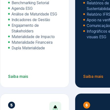
Materialidade Financeira
Dupla Materialidade
Saiba mais
Saiba mais
5
6
Governança e Riscos
Índices, R
Avaliação
Governança ESG
Mapeamento de Riscos ESG
Dow Jones Sus
Due diligence
ESG
Index – DJSI 
Integração ESG aos Riscos
ISE B3
Corporativos
Carbon Disclo