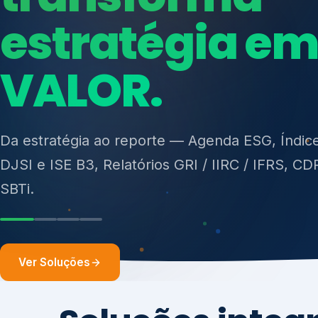
ISO 27701, ISO 42001, ISO 37001, ISO 9001, IS
14001, ISO 45001, ONA e PNQ — Gestão de re
sólidos (PGRS/PMGRS).
Ver Soluções
Soluções integ
gest
Atuação integrada para fortalecer estratégia
desempenho e conformidade