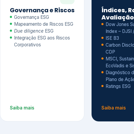
CDP
MSCI, Sustain
EcoVadis e S
Diagnóstico d
Plano de Açã
Ratings ESG
Saiba mais
Saiba mais
Alguns