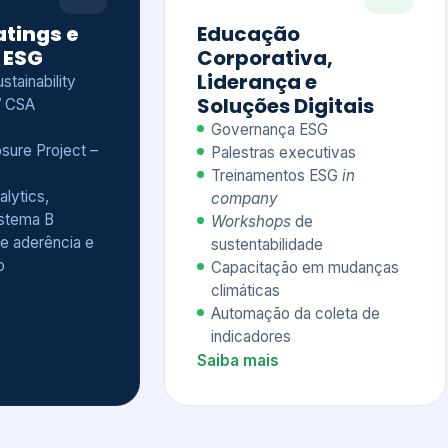
Treinamentos ESG
in
alytics,
company
istema B
Workshops
de
e aderência e
sustentabilidade
o
Capacitação em mudanças
climáticas
Automação da coleta de
indicadores
Saiba mais
Ver todos os serviços completos
QUEM CONFIA NA KEYASSOCIADOS
 dos nossos cliente