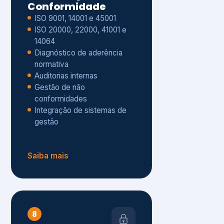
Gestão de não
conformidades
Integração de sistemas de
gestão
Saiba mais
8
Privacidade e
Proteção de Dados
Diagnóstico de adequação à
LGPD
ISO 27001 – Segurança da
Informação