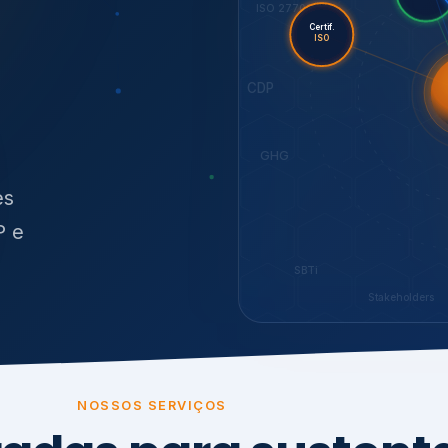
O
síduos
SBTi
Stakeholders
NOSSOS SERVIÇOS
radas para sustenta
ão e conformidade
, transparência,
.