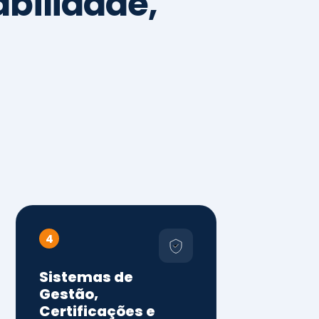
4
Sistemas de
Gestão,
Certificações e
Conformidade
ISO 9001, 14001 e 45001
ISO 20000, 22000, 41001 e
14064
Diagnóstico de aderência
normativa
Auditorias internas