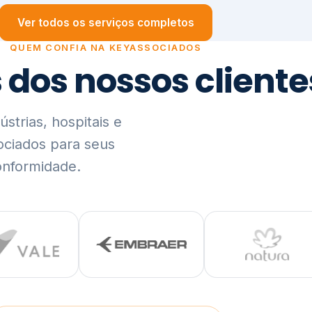
trias, hospitais e
ociados para seus
onformidade.
Ver lista completa de clientes (PDF)
Visão Holística e In
01
O Elo entre Estratégia, Go