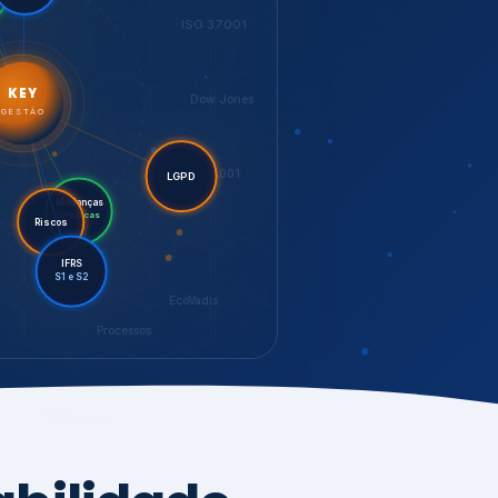
LGPD
Mudanças
Riscos
Climáticas
IFRS
S1 e S2
EcoVadis
Processos
bilidade,