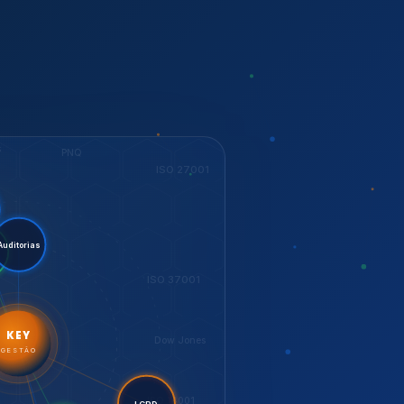
S
PNQ
ISO 27001
stent.
orias
ESG
ISO 37001
KEY
Dow Jones
GESTÃO
ISO 14001