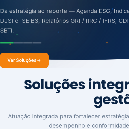
ISO 27701, ISO 42001, ISO 37001, ISO 9001, IS
14001, ISO 45001, ONA e PNQ — Gestão de re
sólidos (PGRS/PMGRS).
Ver Soluções
Soluções integ
gest
Atuação integrada para fortalecer estratégia
desempenho e conformidade