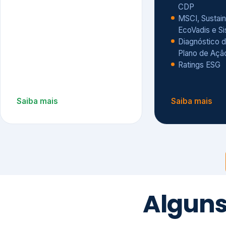
CDP
MSCI, Sustain
EcoVadis e S
Diagnóstico d
Plano de Açã
Ratings ESG
Saiba mais
Saiba mais
Alguns