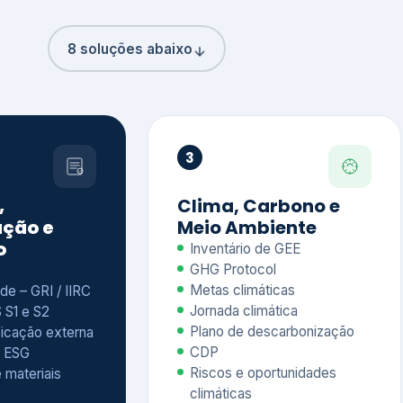
8 soluções abaixo
3
,
Clima, Carbono e
ção e
Meio Ambiente
o
Inventário de GEE
GHG Protocol
Metas climáticas
de – GRI / IIRC
Jornada climática
S S1 e S2
Plano de descarbonização
ficação externa
CDP
 ESG
Riscos e oportunidades
e materiais
climáticas