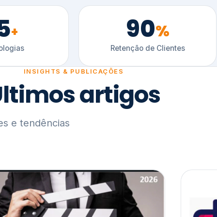
5
90
%
+
logias
Retenção de Clientes
INSIGHTS & PUBLICAÇÕES
ltimos artigos
es e tendências