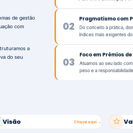
temas de gestão
Pragmatismo com P
02
tuação com
Do conceito à prática, d
índices mais exigentes d
struturamos a
Foco em Prêmios de 
iva do seu
03
Atuamos ao seu lado com
peso e a responsabilidade
Visão
Va
Clique aqui →