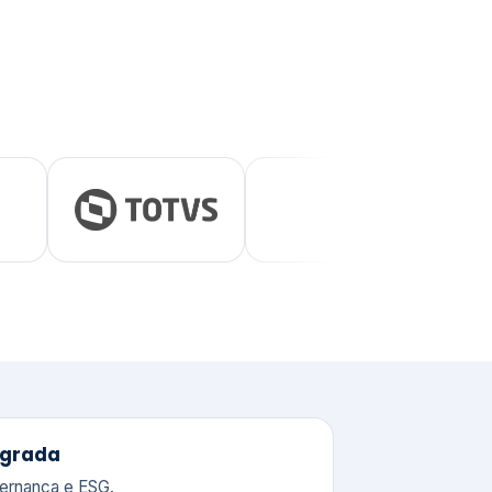
tegrada
vernança e ESG.