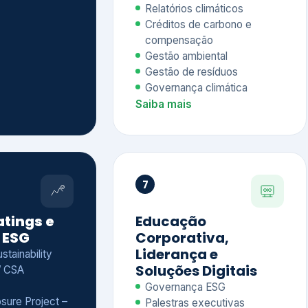
Relatórios climáticos
Créditos de carbono e
compensação
Gestão ambiental
Gestão de resíduos
Governança climática
Saiba mais
7
atings e
Educação
 ESG
Corporativa,
Liderança e
tainability
Soluções Digitais
/ CSA
Governança ESG
sure Project –
Palestras executivas