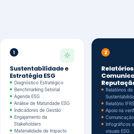
1
2
Sustentabilidade e
Relatórios
Estratégia ESG
Comunica
Reputaçã
Diagnóstico Estratégico
Benchmarking Setorial
Relatórios de
Agenda ESG
Sustentabilida
Análise de Maturidade ESG
Relatório IFR
Indicadores de Gestão
Apoio na veri
Engajamento de
Comunicação
Stakeholders
Infográficos 
Materialidade de Impacto
visuais ESG