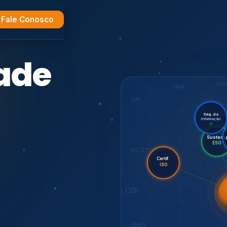
Fale Conosco
e
ESR
ONA
GRI
Seg. da
Informação
SI
Su
Audit
Certif.
ISO 27701
ISO
CDP
7001,
GHG