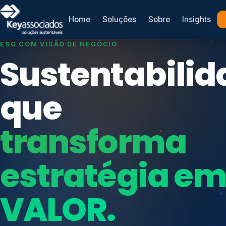
Home
Soluções
Sobre
Insights
SISTEMAS DE GESTÃO OTIMIZADOS E INTEGRADOS
Conformidad
que
protege seu
Índices de Mercado
negócio.
Mudanças Climáticas
Reputação e Cadeia
Reporte Regulatório
Consultoria, auditoria e treinamentos em ISO 2