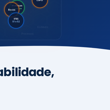
LGPD
Riscos
Mudanças
Climáticas
IFRS
S1 e S2
EcoVadis
Processos
bilidade,