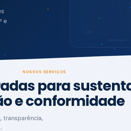
O
síduos
SBTi
Stakeholders
NOSSOS SERVIÇOS
radas para sustenta
ão e conformidade
, transparência,
.