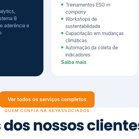
Treinamentos ESG
in
alytics,
company
istema B
Workshops
de
e aderência e
sustentabilidade
o
Capacitação em mudanças
climáticas
Automação da coleta de
indicadores
Saiba mais
Ver todos os serviços completos
QUEM CONFIA NA KEYASSOCIADOS
 dos nossos cliente