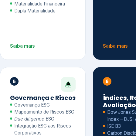
Materialidade Financeira
Dupla Materialidade
Saiba mais
Saiba mais
5
6
Governança e Riscos
Índices, R
Avaliação
Governança ESG
Mapeamento de Riscos ESG
Dow Jones Sus
Due diligence
ESG
Index – DJSI 
Integração ESG aos Riscos
ISE B3
Corporativos
Carbon Disclo