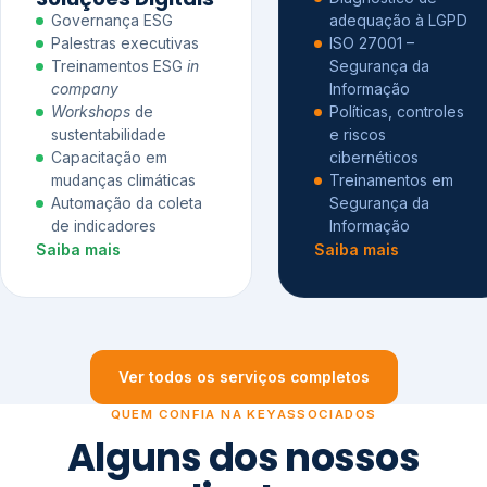
Governança ESG
adequação à LGPD
Palestras executivas
ISO 27001 –
Treinamentos ESG
in
Segurança da
company
Informação
Workshops
de
Políticas, controles
sustentabilidade
e riscos
Capacitação em
cibernéticos
mudanças climáticas
Treinamentos em
Automação da coleta
Segurança da
de indicadores
Informação
Saiba mais
Saiba mais
Ver todos os serviços completos
QUEM CONFIA NA KEYASSOCIADOS
Alguns dos nossos