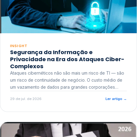
INSIGHT
Segurança da Informação e
Privacidade na Era dos Ataques Ciber-
Complexos
Ataques cibernéticos não são mais um risco de TI — são
um risco de continuidade de negócio. O custo médio de
um vazamento de dados para grandes corporações
ultrapassa a casa dos milhões, sem contar o dano
29 de jul. de 2026
Ler artigo
→
reputacional e o risco regulatório junto a órgãos como a
ANPD.