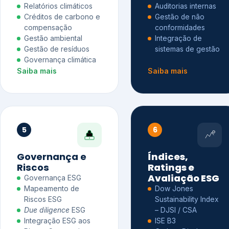
Relatórios climáticos
Auditorias internas
Créditos de carbono e
Gestão de não
compensação
conformidades
Gestão ambiental
Integração de
Gestão de resíduos
sistemas de gestão
Governança climática
Saiba mais
Saiba mais
5
6
Governança e
Índices,
Riscos
Ratings e
Avaliação ESG
Governança ESG
Mapeamento de
Dow Jones
Riscos ESG
Sustainability Index
Due diligence
ESG
– DJSI / CSA
Integração ESG aos
ISE B3