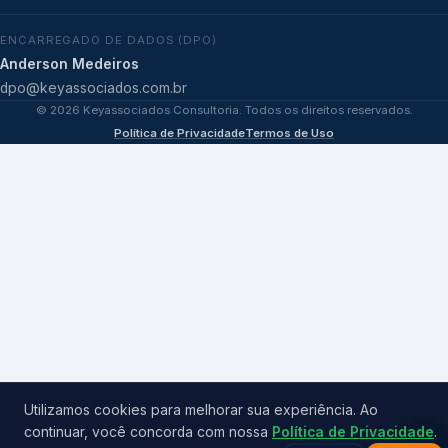
ENCARREGADO DE DADOS (DPO)
Anderson Medeiros
dpo@keyassociados.com.br
©
2026
Keyassociados Consultoria. Todos os direitos reservados.
Política de Privacidade
Termos de Uso
Utilizamos cookies para melhorar sua experiência. Ao
continuar, você concorda com nossa
Política de Privacidade
.