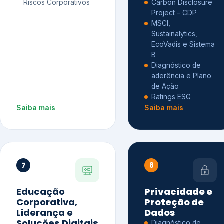
Riscos Corporativos
Carbon Disclosure
Project – CDP
MSCI,
Sustainalytics,
EcoVadis e Sistema
B
Diagnóstico de
aderência e Plano
de Ação
Ratings ESG
Saiba mais
Saiba mais
7
8
Educação
Privacidade e
Corporativa,
Proteção de
Liderança e
Dados
Soluções Digitais
Diagnóstico de