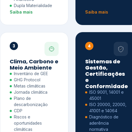
Dupla Materialidade
Saiba mais
Saiba mais
3
4
Clima, Carbono e
Sistemas de
Meio Ambiente
Gestão,
Certificações
Inventário de GEE
e
GHG Protocol
Conformidade
Metas climáticas
Jornada climática
ISO 9001, 14001 e
Plano de
45001
descarbonização
ISO 20000, 22000,
CDP
41001 e 14064
Riscos e
Diagnóstico de
oportunidades
aderência
climáticas
normativa