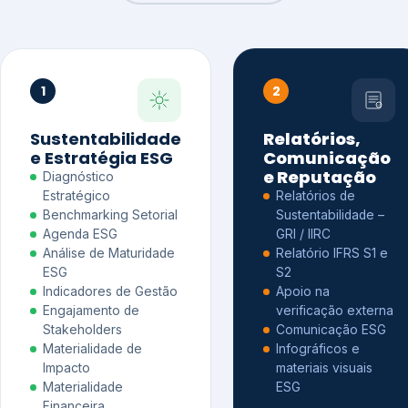
1
2
Sustentabilidade
Relatórios,
e Estratégia ESG
Comunicação
e Reputação
Diagnóstico
Estratégico
Relatórios de
Benchmarking Setorial
Sustentabilidade –
Agenda ESG
GRI / IIRC
Análise de Maturidade
Relatório IFRS S1 e
ESG
S2
Indicadores de Gestão
Apoio na
Engajamento de
verificação externa
Stakeholders
Comunicação ESG
Materialidade de
Infográficos e
Impacto
materiais visuais
Materialidade
ESG
Financeira