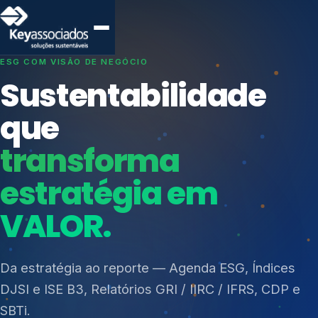
SISTEMAS DE GESTÃO OTIMIZADOS E INTEGRADOS
Conformidade que
protege seu
negócio.
Índices de Mercado
Mudanças Climáticas
Consultoria, auditoria e treinamentos em ISO 27001,
Reputação e Cadeia
ISO 27701, ISO 42001, ISO 37001, ISO 9001, ISO
Reporte Regulatório
14001, ISO 45001, ONA e PNQ — Gestão de
resíduos sólidos (PGRS/PMGRS).