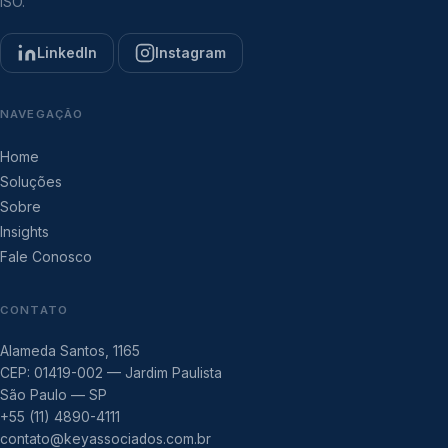
ISO.
LinkedIn
Instagram
NAVEGAÇÃO
Home
Soluções
Sobre
Insights
Fale Conosco
CONTATO
Alameda Santos, 1165
CEP: 01419-002 — Jardim Paulista
São Paulo — SP
+55 (11) 4890-4111
contato@keyassociados.com.br