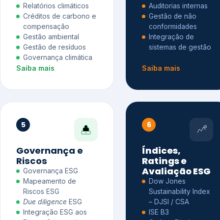
Relatórios climáticos
Auditorias internas
Créditos de carbono e
Gestão de não
compensação
conformidades
Gestão ambiental
Integração de
Gestão de resíduos
sistemas de gestão
Governança climática
Saiba mais
Saiba mais
5
6
Governança e
Índices,
Riscos
Ratings e
Avaliação ESG
Governança ESG
Mapeamento de
Dow Jones
Riscos ESG
Sustainability Index
Due diligence
ESG
– DJSI / CSA
Integração ESG aos
ISE B3