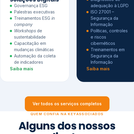
Governança ESG
adequação à LGPD
Palestras executivas
ISO 27001 –
Treinamentos ESG
in
Segurança da
company
Informação
Workshops
de
Políticas, controles
sustentabilidade
e riscos
Capacitação em
cibernéticos
mudanças climáticas
Treinamentos em
Automação da coleta
Segurança da
de indicadores
Informação
Saiba mais
Saiba mais
Ver todos os serviços completos
QUEM CONFIA NA KEYASSOCIADOS
Alguns dos nossos