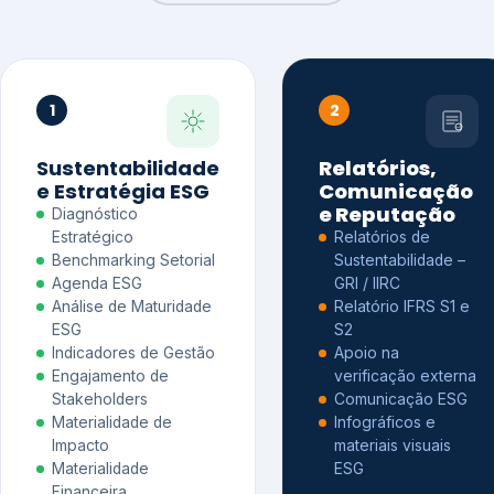
1
2
Sustentabilidade
Relatórios,
e Estratégia ESG
Comunicação
e Reputação
Diagnóstico
Estratégico
Relatórios de
Benchmarking Setorial
Sustentabilidade –
Agenda ESG
GRI / IIRC
Análise de Maturidade
Relatório IFRS S1 e
ESG
S2
Indicadores de Gestão
Apoio na
Engajamento de
verificação externa
Stakeholders
Comunicação ESG
Materialidade de
Infográficos e
Impacto
materiais visuais
Materialidade
ESG
Financeira