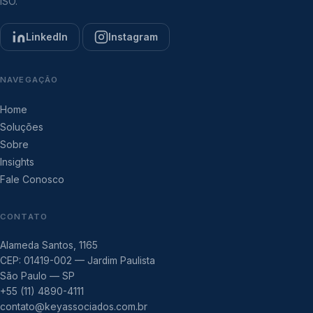
ISO.
LinkedIn
Instagram
NAVEGAÇÃO
Home
Soluções
Sobre
Insights
Fale Conosco
CONTATO
Alameda Santos, 1165
CEP: 01419-002 — Jardim Paulista
São Paulo — SP
+55 (11) 4890-4111
contato@keyassociados.com.br