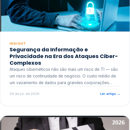
INSIGHT
Segurança da Informação e
Privacidade na Era dos Ataques Ciber-
Complexos
Ataques cibernéticos não são mais um risco de TI — são
um risco de continuidade de negócio. O custo médio de
um vazamento de dados para grandes corporações
ultrapassa a casa dos milhões, sem contar o dano
29 de jul. de 2026
Ler artigo
→
reputacional e o risco regulatório junto a órgãos como a
ANPD.