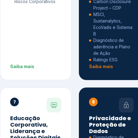
Riscos Corporativos
Carbon Disclosure
Project – CDP
MSCI,
Sustainalytics,
EcoVadis e Sistema
B
Diagnóstico de
aderência e Plano
de Ação
Ratings ESG
Saiba mais
Saiba mais
7
8
Educação
Privacidade e
Corporativa,
Proteção de
Liderança e
Dados
Soluções Digitais
Diagnóstico de