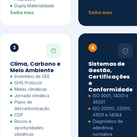
Dupla Materialidade
Saiba mais
Saiba mais
3
4
Clima, Carbono e
Sistemas de
Meio Ambiente
Gestão,
Certificações
Inventário de GEE
e
GHG Protocol
Conformidade
Metas climáticas
Jornada climática
ISO 9001, 14001 e
Plano de
45001
descarbonização
ISO 20000, 22000,
CDP
41001 e 14064
Riscos e
Diagnóstico de
oportunidades
aderência
climáticas
normativa