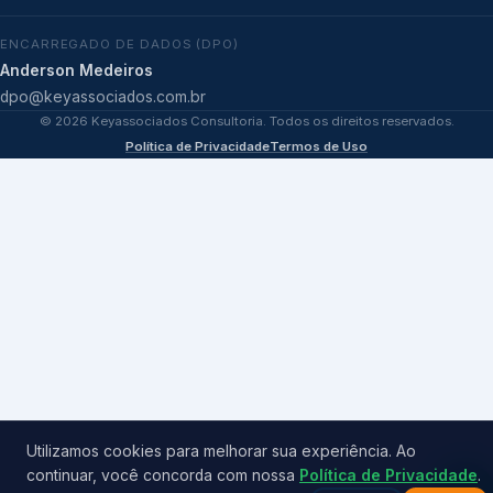
ENCARREGADO DE DADOS (DPO)
Anderson Medeiros
dpo@keyassociados.com.br
©
2026
Keyassociados Consultoria. Todos os direitos reservados.
Política de Privacidade
Termos de Uso
Utilizamos cookies para melhorar sua experiência. Ao
continuar, você concorda com nossa
Política de Privacidade
.