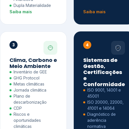
Dupla Materialidade
Saiba mais
Saiba mais
3
4
Clima, Carbono e
Sistemas de
Meio Ambiente
Gestão,
Certificações
Inventário de GEE
e
GHG Protocol
Conformidade
Metas climáticas
Jornada climática
ISO 9001, 14001 e
Plano de
45001
descarbonização
ISO 20000, 22000,
CDP
41001 e 14064
Riscos e
Diagnóstico de
oportunidades
aderência
climáticas
normativa