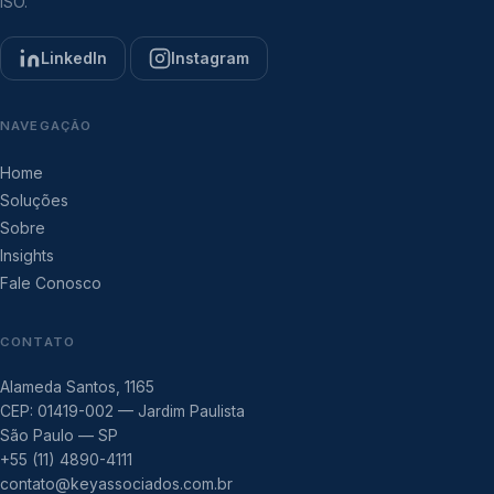
ISO.
LinkedIn
Instagram
NAVEGAÇÃO
Home
Soluções
Sobre
Insights
Fale Conosco
CONTATO
Alameda Santos, 1165
CEP: 01419-002 — Jardim Paulista
São Paulo — SP
+55 (11) 4890-4111
contato@keyassociados.com.br