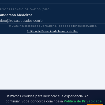
ENCARREGADO DE DADOS (DPO)
Anderson Medeiros
dpo@keyassociados.com.br
©
2026
Keyassociados Consultoria. Todos os direitos reservados.
Política de Privacidade
Termos de Uso
Utilizamos cookies para melhorar sua experiência. Ao
continuar, você concorda com nossa
Política de Privacidade
.