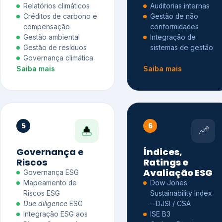
Relatórios climáticos
Auditorias internas
Créditos de carbono e
Gestão de não
compensação
conformidades
Gestão ambiental
Integração de
Gestão de resíduos
sistemas de gestão
Governança climática
Saiba mais
Saiba mais
5
6
Governança e
Índices,
Riscos
Ratings e
Avaliação ESG
Governança ESG
Mapeamento de
Dow Jones
Riscos ESG
Sustainability Index
Due diligence
ESG
– DJSI / CSA
Integração ESG aos
ISE B3