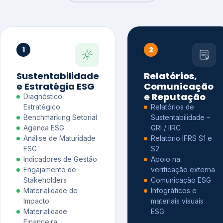
1
2
Sustentabilidade
Relatórios,
e Estratégia ESG
Comunicação
e Reputação
Diagnóstico
Estratégico
Relatórios de
Benchmarking Setorial
Sustentabilidade –
Agenda ESG
GRI / IIRC
Análise de Maturidade
Relatório IFRS S1 e
ESG
S2
Indicadores de Gestão
Apoio na
Engajamento de
verificação externa
Stakeholders
Comunicação ESG
Materialidade de
Infográficos e
Impacto
materiais visuais
Materialidade
ESG
Financeira