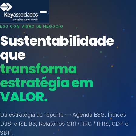
SISTEMAS DE GESTÃO OTIMIZADOS E INTEGRADOS
Conformidade que
protege seu
negócio.
Índices de Mercado
Mudanças Climáticas
Consultoria, auditoria e treinamentos em ISO 27001,
Reputação e Cadeia
ISO 27701, ISO 42001, ISO 37001, ISO 9001, ISO
Reporte Regulatório
14001, ISO 45001, ONA e PNQ — Gestão de
resíduos sólidos (PGRS/PMGRS).