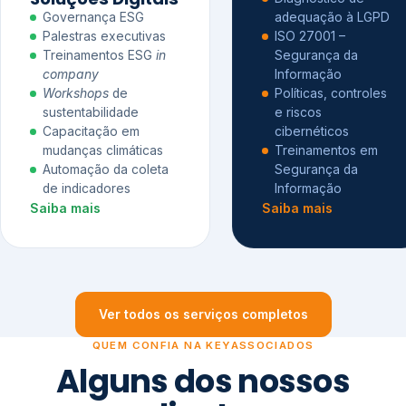
Governança ESG
adequação à LGPD
Palestras executivas
ISO 27001 –
Treinamentos ESG
in
Segurança da
company
Informação
Workshops
de
Políticas, controles
sustentabilidade
e riscos
Capacitação em
cibernéticos
mudanças climáticas
Treinamentos em
Automação da coleta
Segurança da
de indicadores
Informação
Saiba mais
Saiba mais
Ver todos os serviços completos
QUEM CONFIA NA KEYASSOCIADOS
Alguns dos nossos