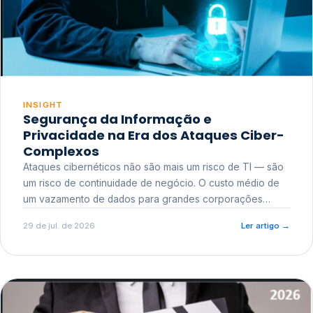
INSIGHT
Segurança da Informação e
Privacidade na Era dos Ataques Ciber-
Complexos
Ataques cibernéticos não são mais um risco de TI — são
um risco de continuidade de negócio. O custo médio de
um vazamento de dados para grandes corporações
ultrapassa a casa dos milhões, sem contar o dano
29 de jul. de 2026
Ler artigo
→
reputacional e o risco regulatório junto a órgãos como a
ANPD.