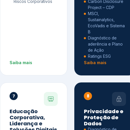
Riscos Corporativos
Carbon Disclosure
Project – CDP
MSCI,
Sustainalytics,
EcoVadis e Sistema
B
Diagnóstico de
aderência e Plano
de Ação
Ratings ESG
Saiba mais
Saiba mais
7
8
Educação
Privacidade e
Corporativa,
Proteção de
Liderança e
Dados
Soluções Digitais
Diagnóstico de