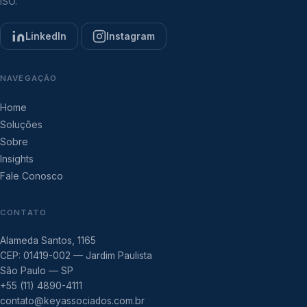
ISO.
LinkedIn
Instagram
NAVEGAÇÃO
Home
Soluções
Sobre
Insights
Fale Conosco
CONTATO
Alameda Santos, 1165
CEP: 01419-002 — Jardim Paulista
São Paulo — SP
+55 (11) 4890-4111
contato@keyassociados.com.br