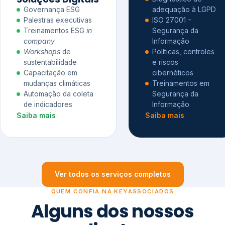
Governança ESG
adequação à LGPD
Palestras executivas
ISO 27001 –
Treinamentos ESG
in
Segurança da
company
Informação
Workshops
de
Políticas, controles
sustentabilidade
e riscos
Capacitação em
cibernéticos
mudanças climáticas
Treinamentos em
Automação da coleta
Segurança da
de indicadores
Informação
Saiba mais
Saiba mais
Ver todos os serviços completos
QUEM CONFIA NA KEYASSOCIADOS
Alguns dos nossos