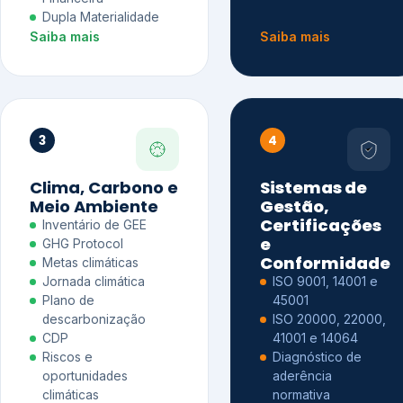
Dupla Materialidade
Saiba mais
Saiba mais
3
4
Clima, Carbono e
Sistemas de
Meio Ambiente
Gestão,
Certificações
Inventário de GEE
e
GHG Protocol
Conformidade
Metas climáticas
Jornada climática
ISO 9001, 14001 e
Plano de
45001
descarbonização
ISO 20000, 22000,
CDP
41001 e 14064
Riscos e
Diagnóstico de
oportunidades
aderência
climáticas
normativa