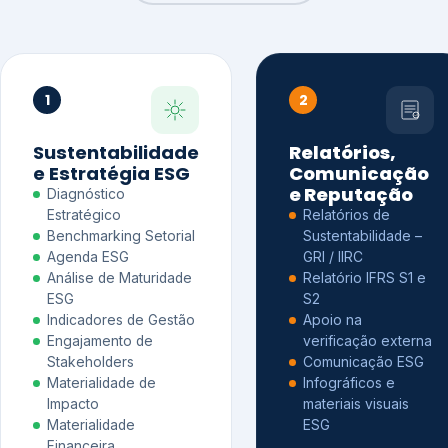
1
2
Sustentabilidade
Relatórios,
e Estratégia ESG
Comunicação
e Reputação
Diagnóstico
Estratégico
Relatórios de
Benchmarking Setorial
Sustentabilidade –
Agenda ESG
GRI / IIRC
Análise de Maturidade
Relatório IFRS S1 e
ESG
S2
Indicadores de Gestão
Apoio na
Engajamento de
verificação externa
Stakeholders
Comunicação ESG
Materialidade de
Infográficos e
Impacto
materiais visuais
Materialidade
ESG
Financeira