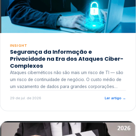
INSIGHT
Segurança da Informação e
Privacidade na Era dos Ataques Ciber-
Complexos
Ataques cibernéticos não são mais um risco de TI — são
um risco de continuidade de negócio. O custo médio de
um vazamento de dados para grandes corporações
ultrapassa a casa dos milhões, sem contar o dano
29 de jul. de 2026
Ler artigo
→
reputacional e o risco regulatório junto a órgãos como a
ANPD.