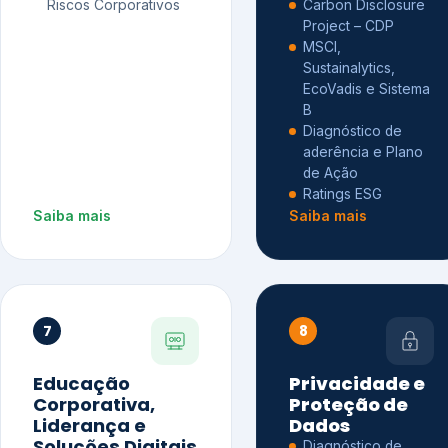
Riscos Corporativos
Carbon Disclosure
Project – CDP
MSCI,
Sustainalytics,
EcoVadis e Sistema
B
Diagnóstico de
aderência e Plano
de Ação
Ratings ESG
Saiba mais
Saiba mais
7
8
Educação
Privacidade e
Corporativa,
Proteção de
Liderança e
Dados
Soluções Digitais
Diagnóstico de