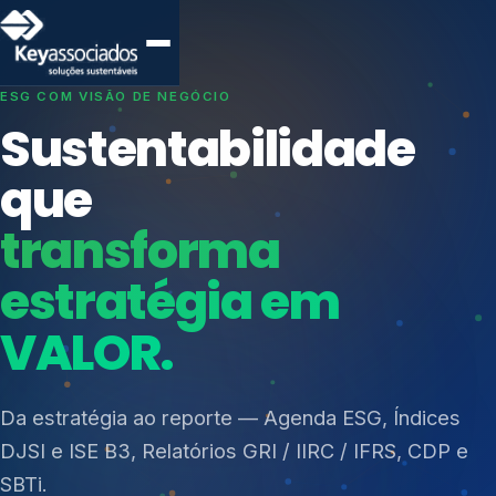
SISTEMAS DE GESTÃO OTIMIZADOS E INTEGRADOS
Conformidade que
protege seu
negócio.
Índices de Mercado
Mudanças Climáticas
Consultoria, auditoria e treinamentos em ISO 27001,
Reputação e Cadeia
ISO 27701, ISO 42001, ISO 37001, ISO 9001, ISO
Reporte Regulatório
14001, ISO 45001, ONA e PNQ — Gestão de
resíduos sólidos (PGRS/PMGRS).