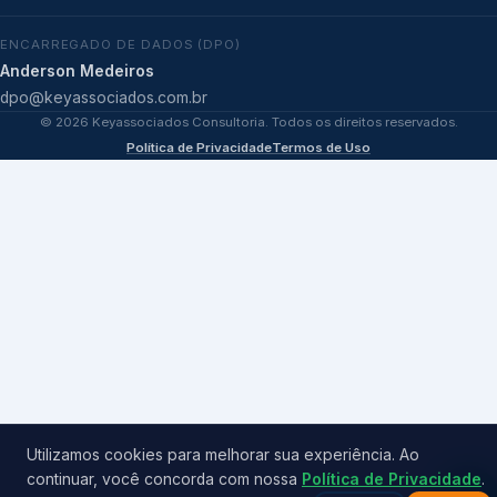
ENCARREGADO DE DADOS (DPO)
Anderson Medeiros
dpo@keyassociados.com.br
©
2026
Keyassociados Consultoria. Todos os direitos reservados.
Política de Privacidade
Termos de Uso
Utilizamos cookies para melhorar sua experiência. Ao
continuar, você concorda com nossa
Política de Privacidade
.