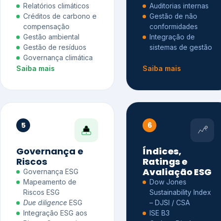
Relatórios climáticos
Auditorias internas
Créditos de carbono e
Gestão de não
compensação
conformidades
Gestão ambiental
Integração de
Gestão de resíduos
sistemas de gestão
Governança climática
Saiba mais
Saiba mais
5
6
Governança e
Índices,
Riscos
Ratings e
Avaliação ESG
Governança ESG
Mapeamento de
Dow Jones
Riscos ESG
Sustainability Index
Due diligence
ESG
– DJSI / CSA
Integração ESG aos
ISE B3