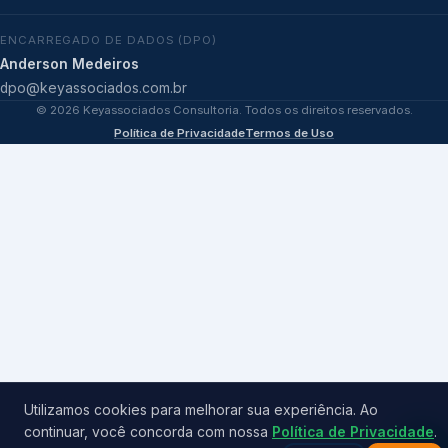
ENCARREGADO DE DADOS (DPO)
Anderson Medeiros
dpo@keyassociados.com.br
©
2026
Keyassociados Consultoria. Todos os direitos reservados.
Política de Privacidade
Termos de Uso
Utilizamos cookies para melhorar sua experiência. Ao
continuar, você concorda com nossa
Política de Privacidade
.