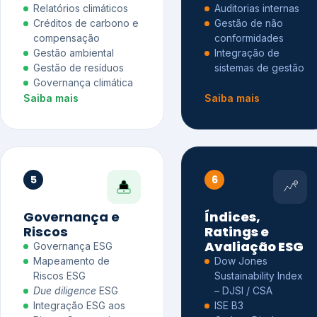
Relatórios climáticos
Auditorias internas
Créditos de carbono e
Gestão de não
compensação
conformidades
Gestão ambiental
Integração de
Gestão de resíduos
sistemas de gestão
Governança climática
Saiba mais
Saiba mais
5
6
Governança e
Índices,
Riscos
Ratings e
Avaliação ESG
Governança ESG
Mapeamento de
Dow Jones
Riscos ESG
Sustainability Index
Due diligence
ESG
– DJSI / CSA
Integração ESG aos
ISE B3