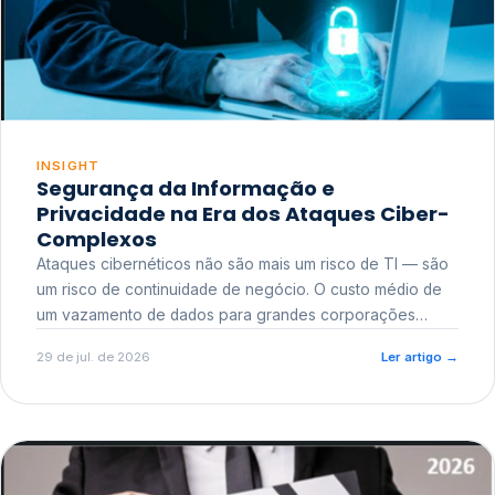
INSIGHT
Segurança da Informação e
Privacidade na Era dos Ataques Ciber-
Complexos
Ataques cibernéticos não são mais um risco de TI — são
um risco de continuidade de negócio. O custo médio de
um vazamento de dados para grandes corporações
ultrapassa a casa dos milhões, sem contar o dano
29 de jul. de 2026
Ler artigo
→
reputacional e o risco regulatório junto a órgãos como a
ANPD.