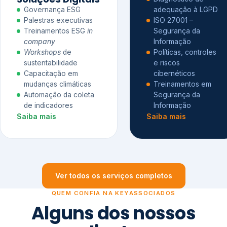
Governança ESG
adequação à LGPD
Palestras executivas
ISO 27001 –
Treinamentos ESG
in
Segurança da
company
Informação
Workshops
de
Políticas, controles
sustentabilidade
e riscos
Capacitação em
cibernéticos
mudanças climáticas
Treinamentos em
Automação da coleta
Segurança da
de indicadores
Informação
Saiba mais
Saiba mais
Ver todos os serviços completos
QUEM CONFIA NA KEYASSOCIADOS
Alguns dos nossos