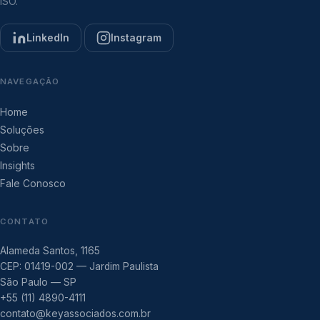
ISO.
LinkedIn
Instagram
NAVEGAÇÃO
Home
Soluções
Sobre
Insights
Fale Conosco
CONTATO
Alameda Santos, 1165
CEP: 01419-002 — Jardim Paulista
São Paulo — SP
+55 (11) 4890-4111
contato@keyassociados.com.br