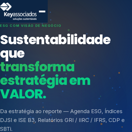
SISTEMAS DE GESTÃO OTIMIZADOS E INTEGRADOS
Conformidade que
protege seu
negócio.
Índices de Mercado
Mudanças Climáticas
Consultoria, auditoria e treinamentos em ISO 27001,
Reputação e Cadeia
ISO 27701, ISO 42001, ISO 37001, ISO 9001, ISO
Reporte Regulatório
14001, ISO 45001, ONA e PNQ — Gestão de
resíduos sólidos (PGRS/PMGRS).