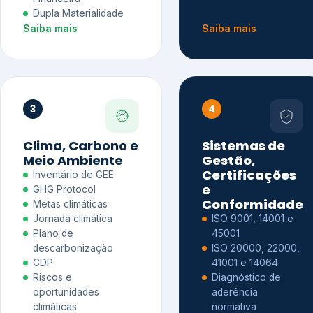
Dupla Materialidade
Saiba mais
Saiba mais
3
4
Clima, Carbono e
Sistemas de
Meio Ambiente
Gestão,
Certificações
Inventário de GEE
e
GHG Protocol
Conformidade
Metas climáticas
Jornada climática
ISO 9001, 14001 e
Plano de
45001
descarbonização
ISO 20000, 22000,
CDP
41001 e 14064
Riscos e
Diagnóstico de
oportunidades
aderência
climáticas
normativa