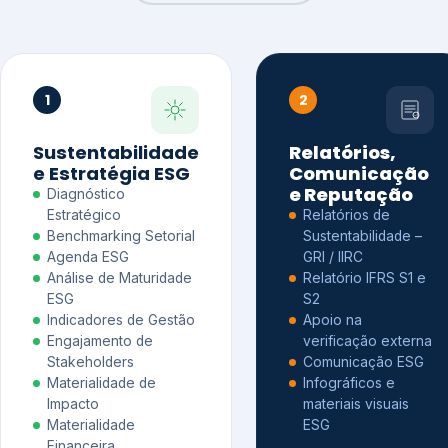
1
2
Sustentabilidade
Relatórios,
e Estratégia ESG
Comunicação
e Reputação
Diagnóstico
Estratégico
Relatórios de
Benchmarking Setorial
Sustentabilidade –
Agenda ESG
GRI / IIRC
Análise de Maturidade
Relatório IFRS S1 e
ESG
S2
Indicadores de Gestão
Apoio na
Engajamento de
verificação externa
Stakeholders
Comunicação ESG
Materialidade de
Infográficos e
Impacto
materiais visuais
Materialidade
ESG
Financeira