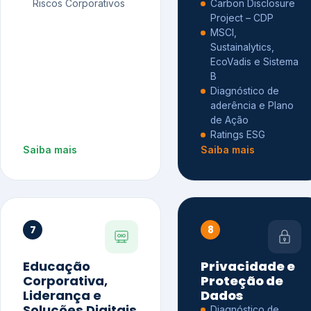
Riscos Corporativos
Carbon Disclosure
Project – CDP
MSCI,
Sustainalytics,
EcoVadis e Sistema
B
Diagnóstico de
aderência e Plano
de Ação
Ratings ESG
Saiba mais
Saiba mais
7
8
Educação
Privacidade e
Corporativa,
Proteção de
Liderança e
Dados
Soluções Digitais
Diagnóstico de