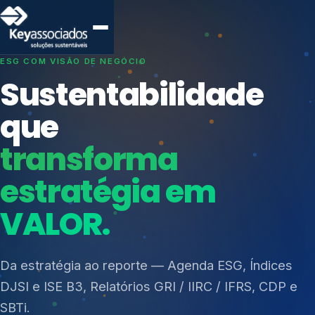
SISTEMAS DE GESTÃO OTIMIZADOS E INTEGRADOS
Conformidade que
protege seu
negócio.
Índices de Mercado
Mudanças Climáticas
Consultoria, auditoria e treinamentos em ISO 27001,
Reputação e Cadeia
ISO 27701, ISO 42001, ISO 37001, ISO 9001, ISO
Reporte Regulatório
14001, ISO 45001, ONA e PNQ — Gestão de
resíduos sólidos (PGRS/PMGRS).