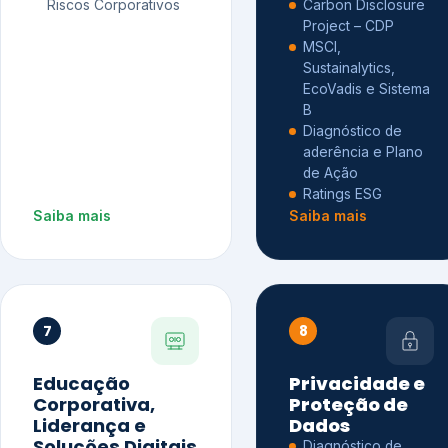
Riscos Corporativos
Carbon Disclosure
Project – CDP
MSCI,
Sustainalytics,
EcoVadis e Sistema
B
Diagnóstico de
aderência e Plano
de Ação
Ratings ESG
Saiba mais
Saiba mais
7
8
Educação
Privacidade e
Corporativa,
Proteção de
Liderança e
Dados
Soluções Digitais
Diagnóstico de