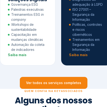
Governança ESG
adequação à LGPD
Palestras executivas
ISO 27001 –
Treinamentos ESG
in
Segurança da
company
Informação
Workshops
de
Políticas, controles
sustentabilidade
e riscos
Capacitação em
cibernéticos
mudanças climáticas
Treinamentos em
Automação da coleta
Segurança da
de indicadores
Informação
Saiba mais
Saiba mais
Ver todos os serviços completos
QUEM CONFIA NA KEYASSOCIADOS
Alguns dos nossos