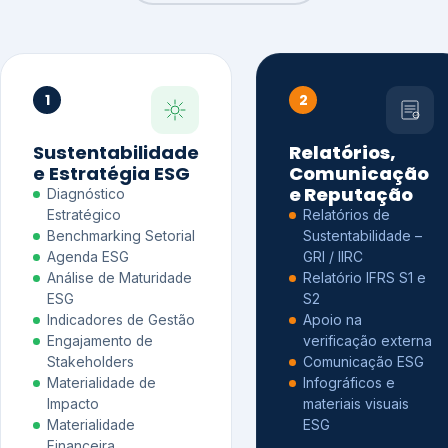
1
2
Sustentabilidade
Relatórios,
e Estratégia ESG
Comunicação
e Reputação
Diagnóstico
Estratégico
Relatórios de
Benchmarking Setorial
Sustentabilidade –
Agenda ESG
GRI / IIRC
Análise de Maturidade
Relatório IFRS S1 e
ESG
S2
Indicadores de Gestão
Apoio na
Engajamento de
verificação externa
Stakeholders
Comunicação ESG
Materialidade de
Infográficos e
Impacto
materiais visuais
Materialidade
ESG
Financeira