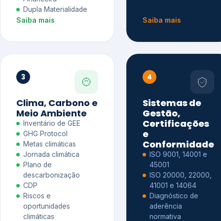
Dupla Materialidade
Saiba mais
Saiba mais
3
4
Clima, Carbono e
Sistemas de
Meio Ambiente
Gestão,
Certificações
Inventário de GEE
e
GHG Protocol
Conformidade
Metas climáticas
Jornada climática
ISO 9001, 14001 e
Plano de
45001
descarbonização
ISO 20000, 22000,
CDP
41001 e 14064
Riscos e
Diagnóstico de
oportunidades
aderência
climáticas
normativa