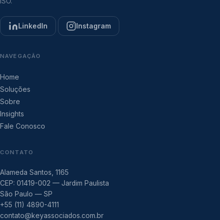
ISO.
LinkedIn
Instagram
NAVEGAÇÃO
Home
Soluções
Sobre
Insights
Fale Conosco
CONTATO
Alameda Santos, 1165
CEP: 01419-002 — Jardim Paulista
São Paulo — SP
+55 (11) 4890-4111
contato@keyassociados.com.br