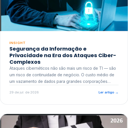
INSIGHT
Segurança da Informação e
Privacidade na Era dos Ataques Ciber-
Complexos
Ataques cibernéticos não são mais um risco de TI — são
um risco de continuidade de negócio. O custo médio de
um vazamento de dados para grandes corporações
ultrapassa a casa dos milhões, sem contar o dano
29 de jul. de 2026
Ler artigo
→
reputacional e o risco regulatório junto a órgãos como a
ANPD.