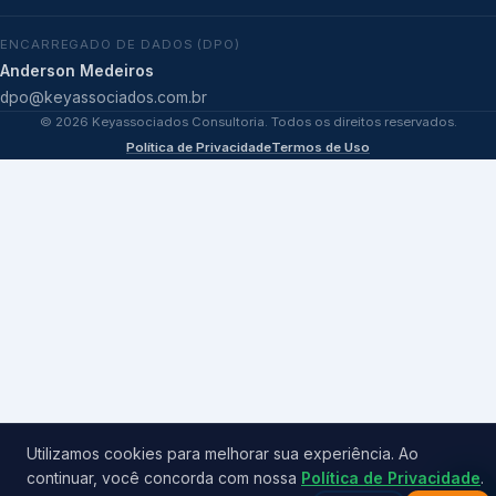
ENCARREGADO DE DADOS (DPO)
Anderson Medeiros
dpo@keyassociados.com.br
©
2026
Keyassociados Consultoria. Todos os direitos reservados.
Política de Privacidade
Termos de Uso
Utilizamos cookies para melhorar sua experiência. Ao
continuar, você concorda com nossa
Política de Privacidade
.