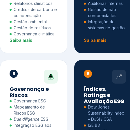
Relatórios climáticos
Auditorias internas
Créditos de carbono e
Gestão de não
compensação
conformidades
Gestão ambiental
Integração de
Gestão de resíduos
sistemas de gestão
Governança climática
Saiba mais
Saiba mais
5
6
Governança e
Índices,
Riscos
Ratings e
Avaliação ESG
Governança ESG
Mapeamento de
Dow Jones
Riscos ESG
Sustainability Index
Due diligence
ESG
– DJSI / CSA
Integração ESG aos
ISE B3