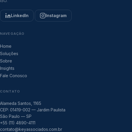
ISO.
LinkedIn
Instagram
NAVEGAÇÃO
Home
Soluções
Sobre
Insights
Fale Conosco
CONTATO
Alameda Santos, 1165
CEP: 01419-002 — Jardim Paulista
São Paulo — SP
+55 (11) 4890-4111
contato@keyassociados.com.br