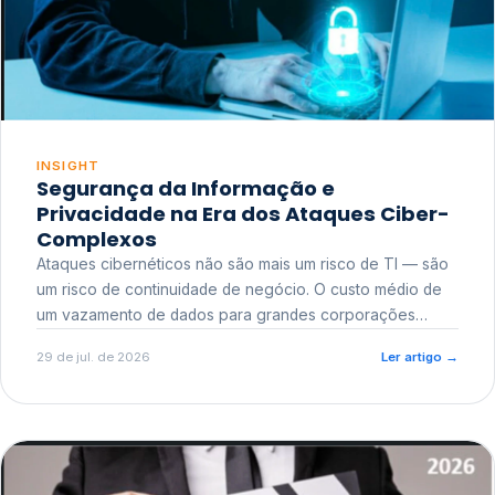
INSIGHT
Segurança da Informação e
Privacidade na Era dos Ataques Ciber-
Complexos
Ataques cibernéticos não são mais um risco de TI — são
um risco de continuidade de negócio. O custo médio de
um vazamento de dados para grandes corporações
ultrapassa a casa dos milhões, sem contar o dano
29 de jul. de 2026
Ler artigo
→
reputacional e o risco regulatório junto a órgãos como a
ANPD.