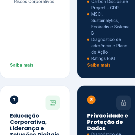
Riscos Corporativos
Carbon Disclosure
Project – CDP
MSCI,
Sustainalytics,
EcoVadis e Sistema
B
Diagnóstico de
aderência e Plano
de Ação
Ratings ESG
Saiba mais
Saiba mais
7
8
Educação
Privacidade e
Corporativa,
Proteção de
Liderança e
Dados
Soluções Digitais
Diagnóstico de