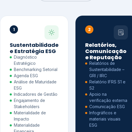
1
2
Sustentabilidade
Relatórios,
e Estratégia ESG
Comunicação
e Reputação
Diagnóstico
Estratégico
Relatórios de
Benchmarking Setorial
Sustentabilidade –
Agenda ESG
GRI / IIRC
Análise de Maturidade
Relatório IFRS S1 e
ESG
S2
Indicadores de Gestão
Apoio na
Engajamento de
verificação externa
Stakeholders
Comunicação ESG
Materialidade de
Infográficos e
Impacto
materiais visuais
Materialidade
ESG
Financeira