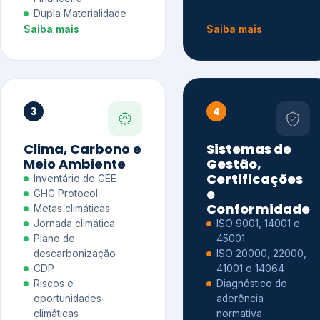
Dupla Materialidade
Saiba mais
Saiba mais
3
4
Clima, Carbono e
Sistemas de
Meio Ambiente
Gestão,
Certificações
Inventário de GEE
e
GHG Protocol
Conformidade
Metas climáticas
Jornada climática
ISO 9001, 14001 e
Plano de
45001
descarbonização
ISO 20000, 22000,
CDP
41001 e 14064
Riscos e
Diagnóstico de
oportunidades
aderência
climáticas
normativa