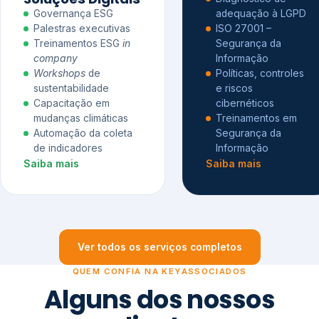
Governança ESG
adequação à LGPD
Palestras executivas
ISO 27001 –
Treinamentos ESG
in
Segurança da
company
Informação
Workshops
de
Políticas, controles
sustentabilidade
e riscos
Capacitação em
cibernéticos
mudanças climáticas
Treinamentos em
Automação da coleta
Segurança da
de indicadores
Informação
Saiba mais
Saiba mais
Ver todos os serviços completos
QUEM CONFIA NA KEYASSOCIADOS
Alguns dos nossos