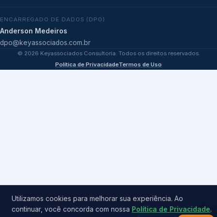
ENCARREGADO DE DADOS (DPO)
Anderson Medeiros
dpo@keyassociados.com.br
©
2026
Keyassociados Consultoria. Todos os direitos reservados.
Política de Privacidade
Termos de Uso
Utilizamos cookies para melhorar sua experiência. Ao
continuar, você concorda com nossa
Política de Privacidade
.