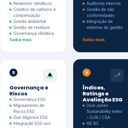
Relatórios climáticos
Auditorias internas
Créditos de carbono e
Gestão de não
compensação
conformidades
Gestão ambiental
Integração de
Gestão de resíduos
sistemas de gestão
Governança climática
Saiba mais
Saiba mais
5
6
Governança e
Índices,
Riscos
Ratings e
Avaliação ESG
Governança ESG
Mapeamento de
Dow Jones
Riscos ESG
Sustainability Index
Due diligence
ESG
– DJSI / CSA
Integração ESG aos
ISE B3