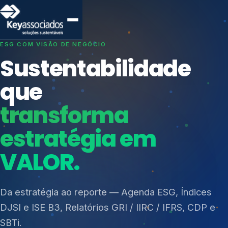
SISTEMAS DE GESTÃO OTIMIZADOS E INTEGRADOS
Conformidade que
protege seu
negócio.
Índices de Mercado
Mudanças Climáticas
Consultoria, auditoria e treinamentos em ISO 27001,
Reputação e Cadeia
ISO 27701, ISO 42001, ISO 37001, ISO 9001, ISO
Reporte Regulatório
14001, ISO 45001, ONA e PNQ — Gestão de
resíduos sólidos (PGRS/PMGRS).