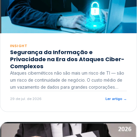
INSIGHT
Segurança da Informação e
Privacidade na Era dos Ataques Ciber-
Complexos
Ataques cibernéticos não são mais um risco de TI — são
um risco de continuidade de negócio. O custo médio de
um vazamento de dados para grandes corporações
ultrapassa a casa dos milhões, sem contar o dano
29 de jul. de 2026
Ler artigo
→
reputacional e o risco regulatório junto a órgãos como a
ANPD.