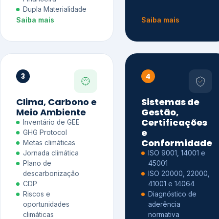
Dupla Materialidade
Saiba mais
Saiba mais
3
4
Clima, Carbono e
Sistemas de
Meio Ambiente
Gestão,
Certificações
Inventário de GEE
e
GHG Protocol
Conformidade
Metas climáticas
Jornada climática
ISO 9001, 14001 e
Plano de
45001
descarbonização
ISO 20000, 22000,
CDP
41001 e 14064
Riscos e
Diagnóstico de
oportunidades
aderência
climáticas
normativa