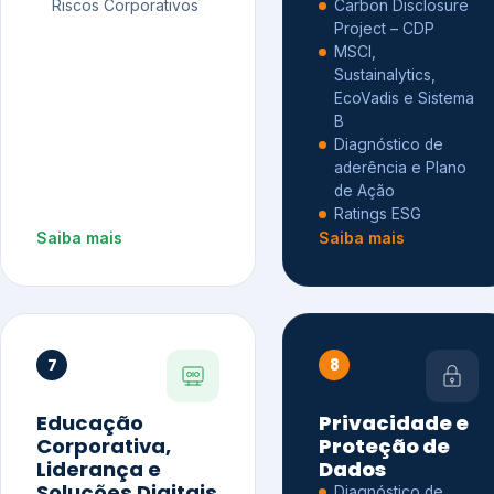
Riscos Corporativos
Carbon Disclosure
Project – CDP
MSCI,
Sustainalytics,
EcoVadis e Sistema
B
Diagnóstico de
aderência e Plano
de Ação
Ratings ESG
Saiba mais
Saiba mais
7
8
Educação
Privacidade e
Corporativa,
Proteção de
Liderança e
Dados
Soluções Digitais
Diagnóstico de