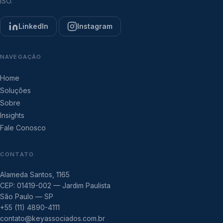
ISO.
LinkedIn
Instagram
NAVEGAÇÃO
Home
Soluções
Sobre
Insights
Fale Conosco
CONTATO
Alameda Santos, 1165
CEP: 01419-002 — Jardim Paulista
São Paulo — SP
+55 (11) 4890-4111
contato@keyassociados.com.br