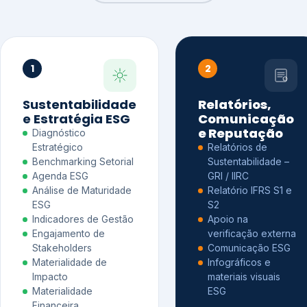
1
2
Sustentabilidade
Relatórios,
e Estratégia ESG
Comunicação
e Reputação
Diagnóstico
Estratégico
Relatórios de
Benchmarking Setorial
Sustentabilidade –
Agenda ESG
GRI / IIRC
Análise de Maturidade
Relatório IFRS S1 e
ESG
S2
Indicadores de Gestão
Apoio na
Engajamento de
verificação externa
Stakeholders
Comunicação ESG
Materialidade de
Infográficos e
Impacto
materiais visuais
Materialidade
ESG
Financeira