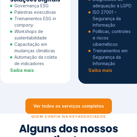
Governança ESG
adequação à LGPD
Palestras executivas
ISO 27001 –
Treinamentos ESG
in
Segurança da
company
Informação
Workshops
de
Políticas, controles
sustentabilidade
e riscos
Capacitação em
cibernéticos
mudanças climáticas
Treinamentos em
Automação da coleta
Segurança da
de indicadores
Informação
Saiba mais
Saiba mais
Ver todos os serviços completos
QUEM CONFIA NA KEYASSOCIADOS
Alguns dos nossos