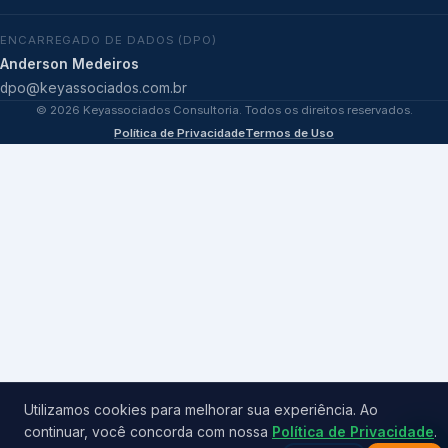
ENCARREGADO DE DADOS (DPO)
Anderson Medeiros
dpo@keyassociados.com.br
©
2026
Keyassociados Consultoria. Todos os direitos reservados.
Política de Privacidade
Termos de Uso
Utilizamos cookies para melhorar sua experiência. Ao
continuar, você concorda com nossa
Política de Privacidade
.