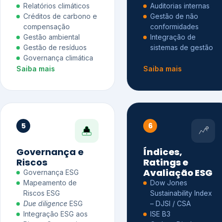
Relatórios climáticos
Auditorias internas
Créditos de carbono e
Gestão de não
compensação
conformidades
Gestão ambiental
Integração de
Gestão de resíduos
sistemas de gestão
Governança climática
Saiba mais
Saiba mais
5
6
Governança e
Índices,
Riscos
Ratings e
Avaliação ESG
Governança ESG
Mapeamento de
Dow Jones
Riscos ESG
Sustainability Index
Due diligence
ESG
– DJSI / CSA
Integração ESG aos
ISE B3