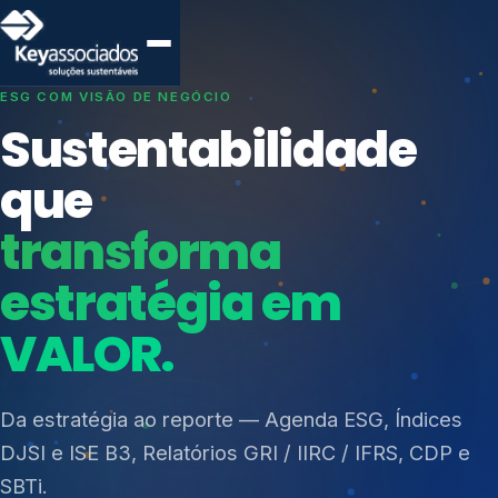
SISTEMAS DE GESTÃO OTIMIZADOS E INTEGRADOS
Conformidade que
protege seu
negócio.
Índices de Mercado
Mudanças Climáticas
Consultoria, auditoria e treinamentos em ISO 27001,
Reputação e Cadeia
ISO 27701, ISO 42001, ISO 37001, ISO 9001, ISO
Reporte Regulatório
14001, ISO 45001, ONA e PNQ — Gestão de
resíduos sólidos (PGRS/PMGRS).