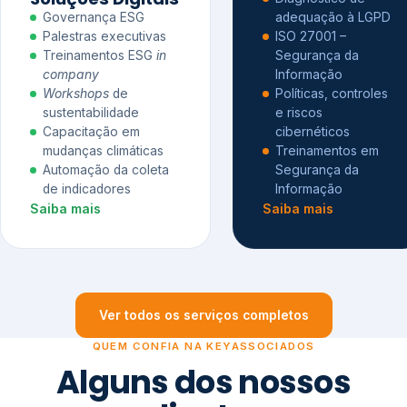
Governança ESG
adequação à LGPD
Palestras executivas
ISO 27001 –
Treinamentos ESG
in
Segurança da
company
Informação
Workshops
de
Políticas, controles
sustentabilidade
e riscos
Capacitação em
cibernéticos
mudanças climáticas
Treinamentos em
Automação da coleta
Segurança da
de indicadores
Informação
Saiba mais
Saiba mais
Ver todos os serviços completos
QUEM CONFIA NA KEYASSOCIADOS
Alguns dos nossos