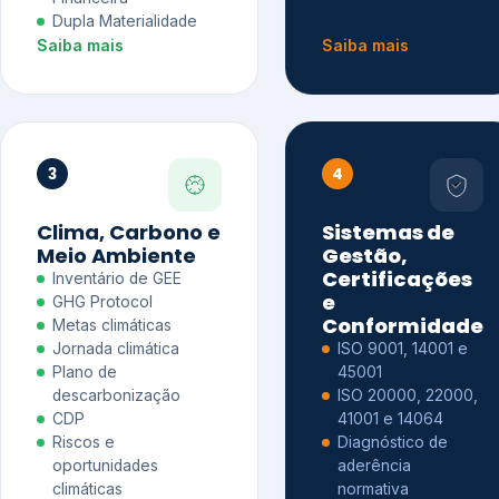
Dupla Materialidade
Saiba mais
Saiba mais
3
4
Clima, Carbono e
Sistemas de
Meio Ambiente
Gestão,
Certificações
Inventário de GEE
e
GHG Protocol
Conformidade
Metas climáticas
Jornada climática
ISO 9001, 14001 e
Plano de
45001
descarbonização
ISO 20000, 22000,
CDP
41001 e 14064
Riscos e
Diagnóstico de
oportunidades
aderência
climáticas
normativa