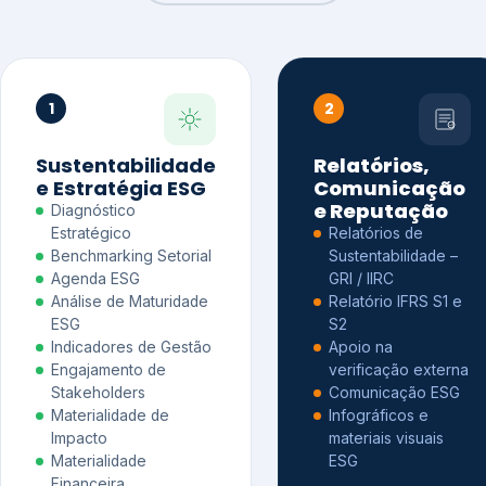
1
2
Sustentabilidade
Relatórios,
e Estratégia ESG
Comunicação
e Reputação
Diagnóstico
Estratégico
Relatórios de
Benchmarking Setorial
Sustentabilidade –
Agenda ESG
GRI / IIRC
Análise de Maturidade
Relatório IFRS S1 e
ESG
S2
Indicadores de Gestão
Apoio na
Engajamento de
verificação externa
Stakeholders
Comunicação ESG
Materialidade de
Infográficos e
Impacto
materiais visuais
Materialidade
ESG
Financeira