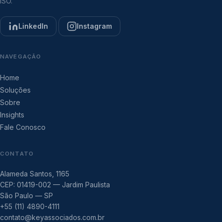
ISO.
LinkedIn
Instagram
NAVEGAÇÃO
Home
Soluções
Sobre
Insights
Fale Conosco
CONTATO
Alameda Santos, 1165
CEP: 01419-002 — Jardim Paulista
São Paulo — SP
+55 (11) 4890-4111
contato@keyassociados.com.br