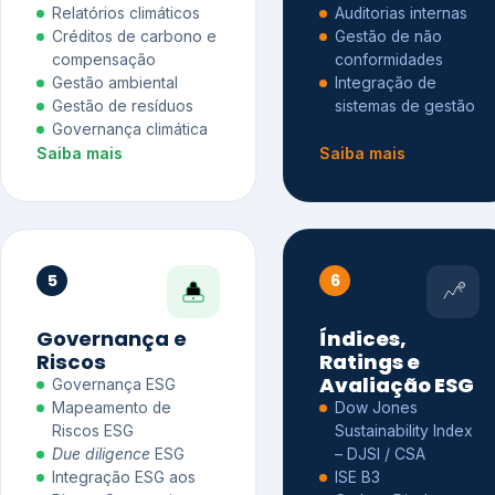
Relatórios climáticos
Auditorias internas
Créditos de carbono e
Gestão de não
compensação
conformidades
Gestão ambiental
Integração de
Gestão de resíduos
sistemas de gestão
Governança climática
Saiba mais
Saiba mais
5
6
Governança e
Índices,
Riscos
Ratings e
Avaliação ESG
Governança ESG
Mapeamento de
Dow Jones
Riscos ESG
Sustainability Index
Due diligence
ESG
– DJSI / CSA
Integração ESG aos
ISE B3