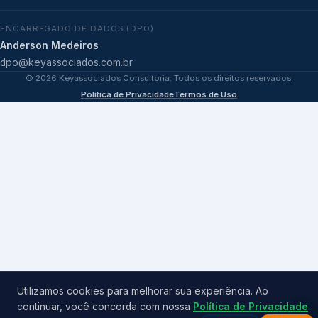
ENCARREGADO DE DADOS (DPO)
Anderson Medeiros
dpo@keyassociados.com.br
©
2026
Keyassociados Consultoria. Todos os direitos reservados.
Política de Privacidade
Termos de Uso
Utilizamos cookies para melhorar sua experiência. Ao
continuar, você concorda com nossa
Política de Privacidade
.