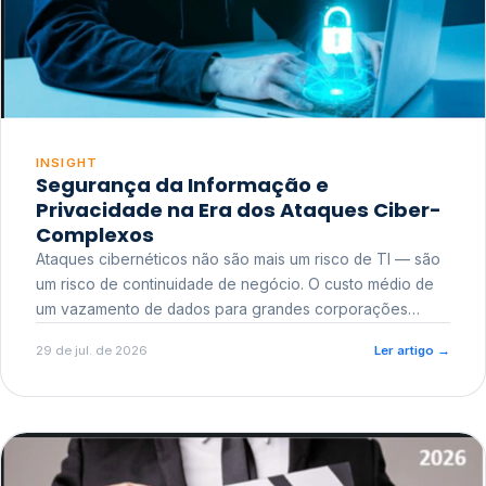
INSIGHT
Segurança da Informação e
Privacidade na Era dos Ataques Ciber-
Complexos
Ataques cibernéticos não são mais um risco de TI — são
um risco de continuidade de negócio. O custo médio de
um vazamento de dados para grandes corporações
ultrapassa a casa dos milhões, sem contar o dano
29 de jul. de 2026
Ler artigo
→
reputacional e o risco regulatório junto a órgãos como a
ANPD.