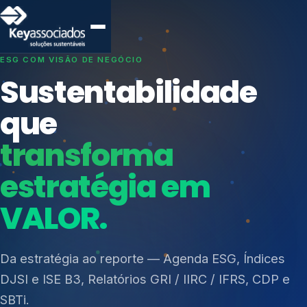
SISTEMAS DE GESTÃO OTIMIZADOS E INTEGRADOS
Conformidade que
protege seu
negócio.
Índices de Mercado
Mudanças Climáticas
Consultoria, auditoria e treinamentos em ISO 27001,
Reputação e Cadeia
ISO 27701, ISO 42001, ISO 37001, ISO 9001, ISO
Reporte Regulatório
14001, ISO 45001, ONA e PNQ — Gestão de
resíduos sólidos (PGRS/PMGRS).