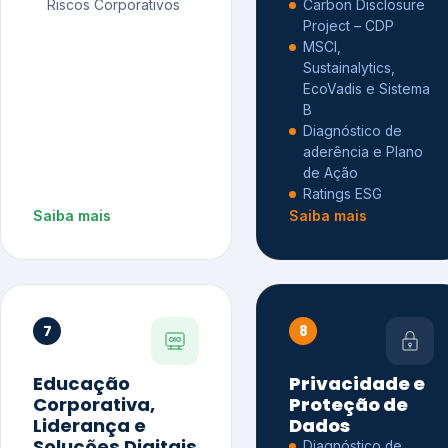
Riscos Corporativos
Carbon Disclosure
Project – CDP
MSCI,
Sustainalytics,
EcoVadis e Sistema
B
Diagnóstico de
aderência e Plano
de Ação
Ratings ESG
Saiba mais
Saiba mais
7
8
Educação
Privacidade e
Corporativa,
Proteção de
Liderança e
Dados
Soluções Digitais
Diagnóstico de