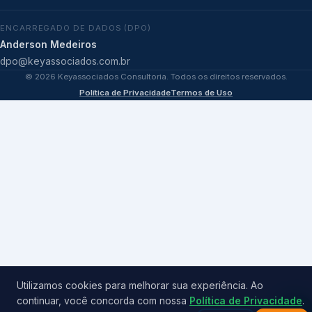
ENCARREGADO DE DADOS (DPO)
Anderson Medeiros
dpo@keyassociados.com.br
©
2026
Keyassociados Consultoria. Todos os direitos reservados.
Política de Privacidade
Termos de Uso
Utilizamos cookies para melhorar sua experiência. Ao
continuar, você concorda com nossa
Política de Privacidade
.