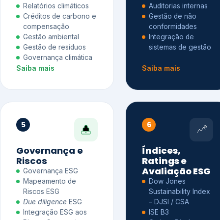
Relatórios climáticos
Auditorias internas
Créditos de carbono e
Gestão de não
compensação
conformidades
Gestão ambiental
Integração de
Gestão de resíduos
sistemas de gestão
Governança climática
Saiba mais
Saiba mais
5
6
Governança e
Índices,
Riscos
Ratings e
Avaliação ESG
Governança ESG
Mapeamento de
Dow Jones
Riscos ESG
Sustainability Index
Due diligence
ESG
– DJSI / CSA
Integração ESG aos
ISE B3