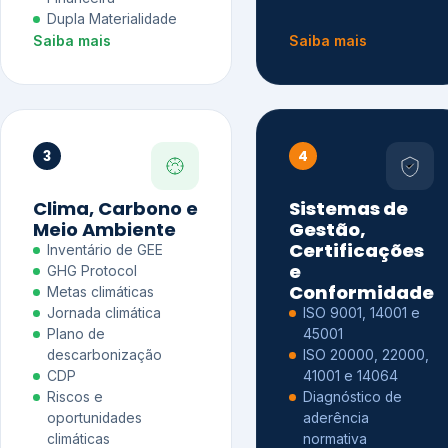
Dupla Materialidade
Saiba mais
Saiba mais
3
4
Clima, Carbono e
Sistemas de
Meio Ambiente
Gestão,
Certificações
Inventário de GEE
e
GHG Protocol
Conformidade
Metas climáticas
Jornada climática
ISO 9001, 14001 e
Plano de
45001
descarbonização
ISO 20000, 22000,
CDP
41001 e 14064
Riscos e
Diagnóstico de
oportunidades
aderência
climáticas
normativa