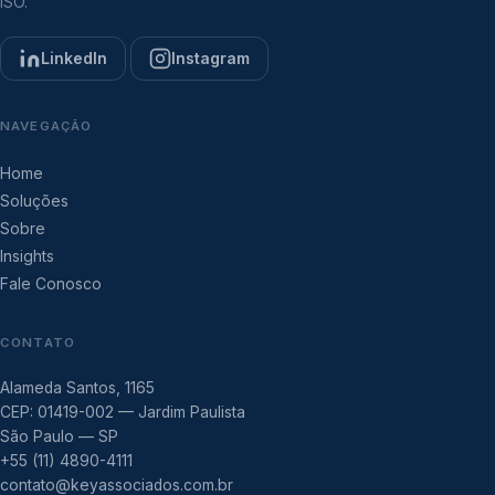
ISO.
LinkedIn
Instagram
NAVEGAÇÃO
Home
Soluções
Sobre
Insights
Fale Conosco
CONTATO
Alameda Santos, 1165
CEP: 01419-002 — Jardim Paulista
São Paulo — SP
+55 (11) 4890-4111
contato@keyassociados.com.br