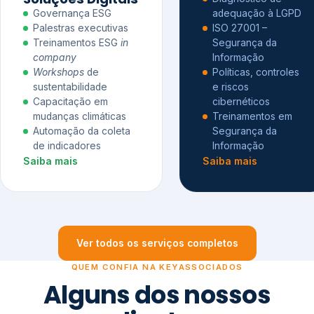
Governança ESG
adequação à LGPD
Palestras executivas
ISO 27001 –
Treinamentos ESG
in
Segurança da
company
Informação
Workshops
de
Políticas, controles
sustentabilidade
e riscos
Capacitação em
cibernéticos
mudanças climáticas
Treinamentos em
Automação da coleta
Segurança da
de indicadores
Informação
Saiba mais
Saiba mais
Ver todos os serviços completos
QUEM CONFIA NA KEYASSOCIADOS
Alguns dos nossos