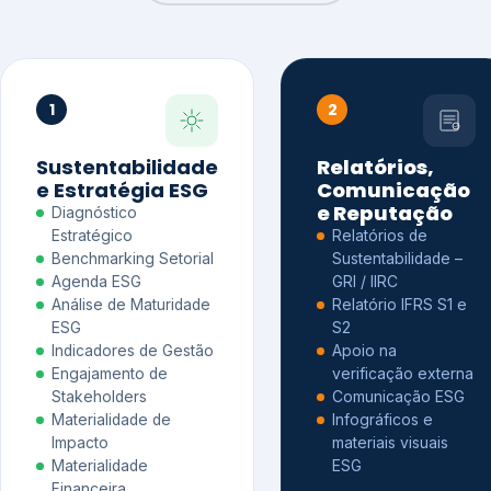
1
2
Sustentabilidade
Relatórios,
e Estratégia ESG
Comunicação
e Reputação
Diagnóstico
Estratégico
Relatórios de
Benchmarking Setorial
Sustentabilidade –
Agenda ESG
GRI / IIRC
Análise de Maturidade
Relatório IFRS S1 e
ESG
S2
Indicadores de Gestão
Apoio na
Engajamento de
verificação externa
Stakeholders
Comunicação ESG
Materialidade de
Infográficos e
Impacto
materiais visuais
Materialidade
ESG
Financeira