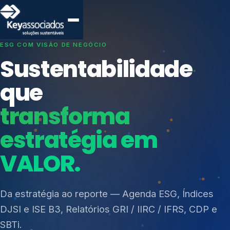
SISTEMAS DE GESTÃO OTIMIZADOS E INTEGRADOS
Conformidade que
protege seu
negócio.
Índices de Mercado
Mudanças Climáticas
Consultoria, auditoria e treinamentos em ISO 27001,
Reputação e Cadeia
ISO 27701, ISO 42001, ISO 37001, ISO 9001, ISO
Reporte Regulatório
14001, ISO 45001, ONA e PNQ — Gestão de
resíduos sólidos (PGRS/PMGRS).