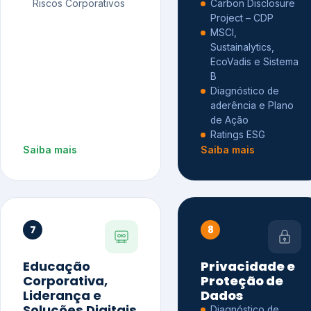
Riscos Corporativos
Carbon Disclosure
Project – CDP
MSCI,
Sustainalytics,
EcoVadis e Sistema
B
Diagnóstico de
aderência e Plano
de Ação
Ratings ESG
Saiba mais
Saiba mais
7
8
Educação
Privacidade e
Corporativa,
Proteção de
Liderança e
Dados
Soluções Digitais
Diagnóstico de