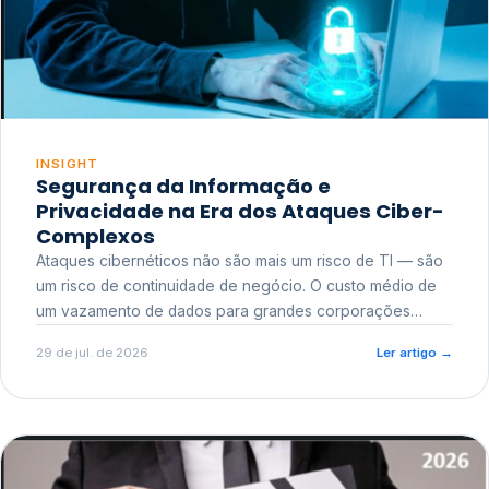
INSIGHT
Segurança da Informação e
Privacidade na Era dos Ataques Ciber-
Complexos
Ataques cibernéticos não são mais um risco de TI — são
um risco de continuidade de negócio. O custo médio de
um vazamento de dados para grandes corporações
ultrapassa a casa dos milhões, sem contar o dano
29 de jul. de 2026
Ler artigo
→
reputacional e o risco regulatório junto a órgãos como a
ANPD.