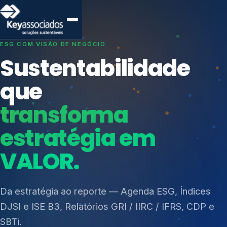
SISTEMAS DE GESTÃO OTIMIZADOS E INTEGRADOS
Conformidade que
protege seu
negócio.
Índices de Mercado
Mudanças Climáticas
Consultoria, auditoria e treinamentos em ISO 27001,
Reputação e Cadeia
ISO 27701, ISO 42001, ISO 37001, ISO 9001, ISO
Reporte Regulatório
14001, ISO 45001, ONA e PNQ — Gestão de
resíduos sólidos (PGRS/PMGRS).