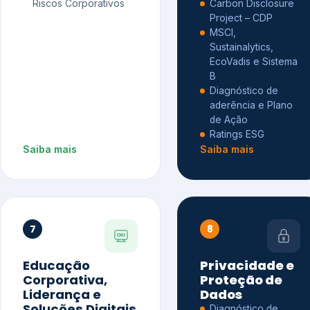
Riscos Corporativos
Carbon Disclosure
Project – CDP
MSCI,
Sustainalytics,
EcoVadis e Sistema
B
Diagnóstico de
aderência e Plano
de Ação
Ratings ESG
Saiba mais
Saiba mais
7
8
Educação
Privacidade e
Corporativa,
Proteção de
Liderança e
Dados
Soluções Digitais
Diagnóstico de