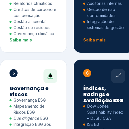
Relatórios climáticos
Auditorias internas
Créditos de carbono e
Gestão de não
compensação
conformidades
Gestão ambiental
Integração de
Gestão de resíduos
sistemas de gestão
Governança climática
Saiba mais
Saiba mais
5
6
Governança e
Índices,
Riscos
Ratings e
Avaliação ESG
Governança ESG
Mapeamento de
Dow Jones
Riscos ESG
Sustainability Index
Due diligence
ESG
– DJSI / CSA
Integração ESG aos
ISE B3