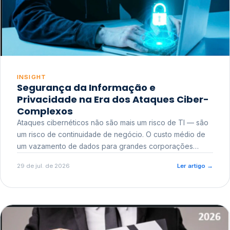
INSIGHT
Segurança da Informação e
Privacidade na Era dos Ataques Ciber-
Complexos
Ataques cibernéticos não são mais um risco de TI — são
um risco de continuidade de negócio. O custo médio de
um vazamento de dados para grandes corporações
ultrapassa a casa dos milhões, sem contar o dano
29 de jul. de 2026
Ler artigo
→
reputacional e o risco regulatório junto a órgãos como a
ANPD.