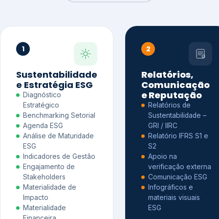
1
2
Sustentabilidade
Relatórios,
e Estratégia ESG
Comunicação
e Reputação
Diagnóstico
Estratégico
Relatórios de
Benchmarking Setorial
Sustentabilidade –
Agenda ESG
GRI / IIRC
Análise de Maturidade
Relatório IFRS S1 e
ESG
S2
Indicadores de Gestão
Apoio na
Engajamento de
verificação externa
Stakeholders
Comunicação ESG
Materialidade de
Infográficos e
Impacto
materiais visuais
Materialidade
ESG
Financeira