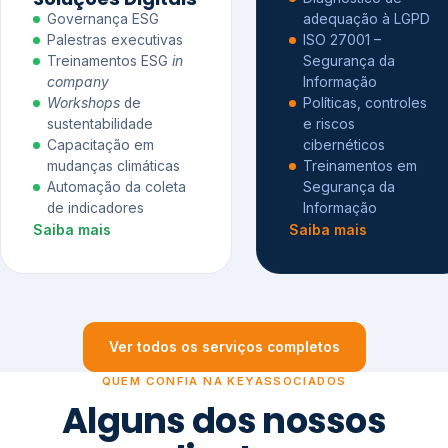
Governança ESG
adequação à LGPD
Palestras executivas
ISO 27001 –
Treinamentos ESG
in
Segurança da
company
Informação
Workshops
de
Políticas, controles
sustentabilidade
e riscos
Capacitação em
cibernéticos
mudanças climáticas
Treinamentos em
Automação da coleta
Segurança da
de indicadores
Informação
Saiba mais
Saiba mais
Ver todos os serviços completos
QUEM CONFIA NA KEYASSOCIADOS
Alguns dos nossos