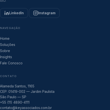
ISO.
LinkedIn
Instagram
NAVEGAÇÃO
Home
Soluções
Sobre
Insights
Fale Conosco
CONTATO
Alameda Santos, 1165
CEP: 01419-002 — Jardim Paulista
São Paulo — SP
+55 (11) 4890-4111
contato@keyassociados.com.br