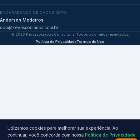
ENCARREGADO DE DADOS (DPO)
Anderson Medeiros
dpo@keyassociados.com.br
©
2026
Keyassociados Consultoria. Todos os direitos reservados.
Política de Privacidade
Termos de Uso
Utilizamos cookies para melhorar sua experiência. Ao
continuar, você concorda com nossa
Política de Privacidade
.