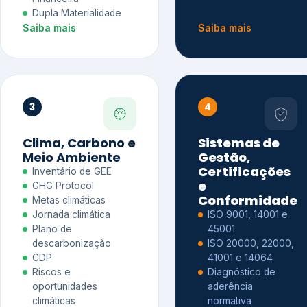
Dupla Materialidade
Saiba mais
Saiba mais
3
4
Clima, Carbono e
Sistemas de
Meio Ambiente
Gestão,
Certificações
Inventário de GEE
e
GHG Protocol
Conformidade
Metas climáticas
Jornada climática
ISO 9001, 14001 e
Plano de
45001
descarbonização
ISO 20000, 22000,
CDP
41001 e 14064
Riscos e
Diagnóstico de
oportunidades
aderência
climáticas
normativa