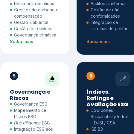
Relatórios climáticos
Auditorias internas
Créditos de carbono e
Gestão de não
compensação
conformidades
Gestão ambiental
Integração de
Gestão de resíduos
sistemas de gestão
Governança climática
Saiba mais
Saiba mais
5
6
Governança e
Índices,
Riscos
Ratings e
Avaliação ESG
Governança ESG
Mapeamento de
Dow Jones
Riscos ESG
Sustainability Index
Due diligence
ESG
– DJSI / CSA
Integração ESG aos
ISE B3