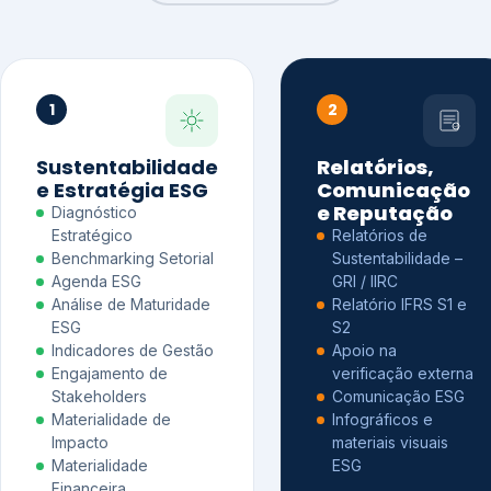
1
2
Sustentabilidade
Relatórios,
e Estratégia ESG
Comunicação
e Reputação
Diagnóstico
Estratégico
Relatórios de
Benchmarking Setorial
Sustentabilidade –
Agenda ESG
GRI / IIRC
Análise de Maturidade
Relatório IFRS S1 e
ESG
S2
Indicadores de Gestão
Apoio na
Engajamento de
verificação externa
Stakeholders
Comunicação ESG
Materialidade de
Infográficos e
Impacto
materiais visuais
Materialidade
ESG
Financeira