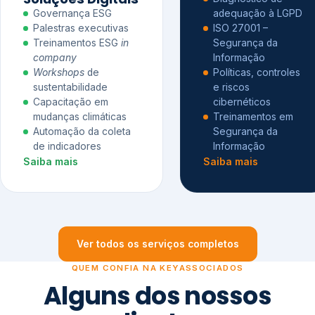
Governança ESG
adequação à LGPD
Palestras executivas
ISO 27001 –
Treinamentos ESG
in
Segurança da
company
Informação
Workshops
de
Políticas, controles
sustentabilidade
e riscos
Capacitação em
cibernéticos
mudanças climáticas
Treinamentos em
Automação da coleta
Segurança da
de indicadores
Informação
Saiba mais
Saiba mais
Ver todos os serviços completos
QUEM CONFIA NA KEYASSOCIADOS
Alguns dos nossos