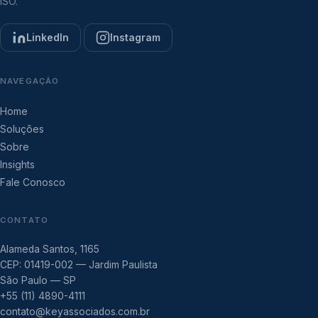
ISO.
LinkedIn
Instagram
NAVEGAÇÃO
Home
Soluções
Sobre
Insights
Fale Conosco
CONTATO
Alameda Santos, 1165
CEP: 01419-002 — Jardim Paulista
São Paulo — SP
+55 (11) 4890-4111
contato@keyassociados.com.br