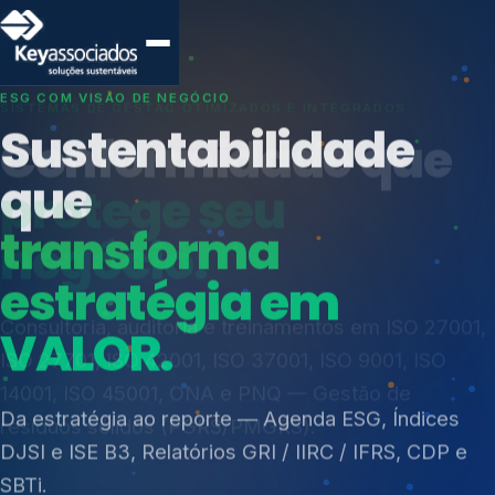
SISTEMAS DE GESTÃO OTIMIZADOS E INTEGRADOS
Conformidade que
protege seu
negócio.
Índices de Mercado
Mudanças Climáticas
Consultoria, auditoria e treinamentos em ISO 27001,
Reputação e Cadeia
ISO 27701, ISO 42001, ISO 37001, ISO 9001, ISO
Reporte Regulatório
14001, ISO 45001, ONA e PNQ — Gestão de
resíduos sólidos (PGRS/PMGRS).