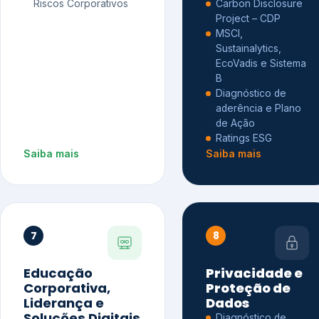
Riscos Corporativos
Carbon Disclosure
Project – CDP
MSCI,
Sustainalytics,
EcoVadis e Sistema
B
Diagnóstico de
aderência e Plano
de Ação
Ratings ESG
Saiba mais
Saiba mais
7
8
Educação
Privacidade e
Corporativa,
Proteção de
Liderança e
Dados
Soluções Digitais
Diagnóstico de