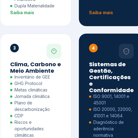
Dupla Materialidade
Saiba mais
Saiba mais
3
4
Clima, Carbono e
Sistemas de
Meio Ambiente
Gestão,
Certificações
Inventário de GEE
e
GHG Protocol
Conformidade
Metas climáticas
Jornada climática
ISO 9001, 14001 e
Plano de
45001
descarbonização
ISO 20000, 22000,
CDP
41001 e 14064
Riscos e
Diagnóstico de
oportunidades
aderência
climáticas
normativa