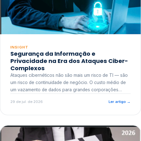
INSIGHT
Segurança da Informação e
Privacidade na Era dos Ataques Ciber-
Complexos
Ataques cibernéticos não são mais um risco de TI — são
um risco de continuidade de negócio. O custo médio de
um vazamento de dados para grandes corporações
ultrapassa a casa dos milhões, sem contar o dano
29 de jul. de 2026
Ler artigo
→
reputacional e o risco regulatório junto a órgãos como a
ANPD.