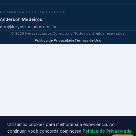
ENCARREGADO DE DADOS (DPO)
Anderson Medeiros
dpo@keyassociados.com.br
©
2026
Keyassociados Consultoria. Todos os direitos reservados.
Política de Privacidade
Termos de Uso
Utilizamos cookies para melhorar sua experiência. Ao
continuar, você concorda com nossa
Política de Privacidade
.