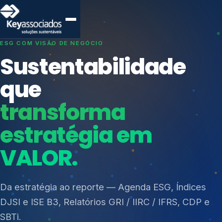
SISTEMAS DE GESTÃO OTIMIZADOS E INTEGRADOS
Conformidade que
protege seu
negócio.
Índices de Mercado
Mudanças Climáticas
Consultoria, auditoria e treinamentos em ISO 27001,
Reputação e Cadeia
ISO 27701, ISO 42001, ISO 37001, ISO 9001, ISO
Reporte Regulatório
14001, ISO 45001, ONA e PNQ — Gestão de
resíduos sólidos (PGRS/PMGRS).