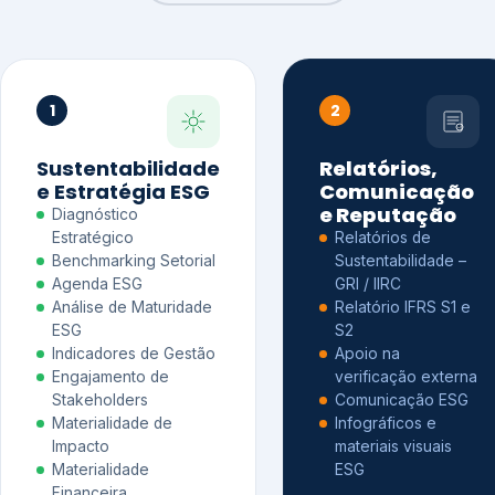
1
2
Sustentabilidade
Relatórios,
e Estratégia ESG
Comunicação
e Reputação
Diagnóstico
Estratégico
Relatórios de
Benchmarking Setorial
Sustentabilidade –
Agenda ESG
GRI / IIRC
Análise de Maturidade
Relatório IFRS S1 e
ESG
S2
Indicadores de Gestão
Apoio na
Engajamento de
verificação externa
Stakeholders
Comunicação ESG
Materialidade de
Infográficos e
Impacto
materiais visuais
Materialidade
ESG
Financeira