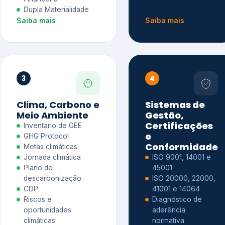
Dupla Materialidade
Saiba mais
Saiba mais
3
4
Clima, Carbono e
Sistemas de
Meio Ambiente
Gestão,
Certificações
Inventário de GEE
e
GHG Protocol
Conformidade
Metas climáticas
Jornada climática
ISO 9001, 14001 e
Plano de
45001
descarbonização
ISO 20000, 22000,
CDP
41001 e 14064
Riscos e
Diagnóstico de
oportunidades
aderência
climáticas
normativa