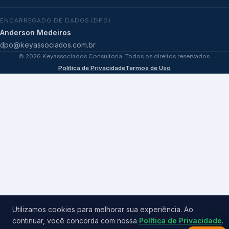
ENCARREGADO DE DADOS (DPO)
Anderson Medeiros
dpo@keyassociados.com.br
©
2026
Keyassociados Consultoria. Todos os direitos reservados.
Política de Privacidade
Termos de Uso
Utilizamos cookies para melhorar sua experiência. Ao
continuar, você concorda com nossa
Política de Privacidade
.