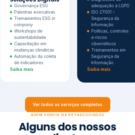
Governança ESG
adequação à LGPD
Palestras executivas
ISO 27001 –
Treinamentos ESG
in
Segurança da
company
Informação
Workshops
de
Políticas, controles
sustentabilidade
e riscos
Capacitação em
cibernéticos
mudanças climáticas
Treinamentos em
Automação da coleta
Segurança da
de indicadores
Informação
Saiba mais
Saiba mais
Ver todos os serviços completos
QUEM CONFIA NA KEYASSOCIADOS
Alguns dos nossos