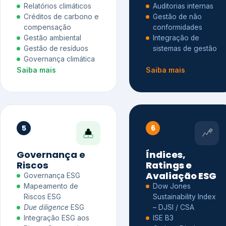
Relatórios climáticos
Auditorias internas
Créditos de carbono e
Gestão de não
compensação
conformidades
Gestão ambiental
Integração de
Gestão de resíduos
sistemas de gestão
Governança climática
Saiba mais
Saiba mais
5
6
Governança e
Índices,
Riscos
Ratings e
Avaliação ESG
Governança ESG
Mapeamento de
Dow Jones
Riscos ESG
Sustainability Index
Due diligence
ESG
– DJSI / CSA
Integração ESG aos
ISE B3