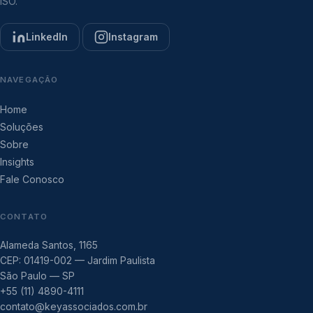
ISO.
LinkedIn
Instagram
NAVEGAÇÃO
Home
Soluções
Sobre
Insights
Fale Conosco
CONTATO
Alameda Santos, 1165
CEP: 01419-002 — Jardim Paulista
São Paulo — SP
+55 (11) 4890-4111
contato@keyassociados.com.br