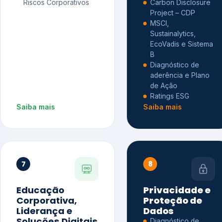
Riscos Corporativos
Carbon Disclosure
Project – CDP
MSCI,
Sustainalytics,
EcoVadis e Sistema
B
Diagnóstico de
aderência e Plano
de Ação
Ratings ESG
Saiba mais
Saiba mais
7
8
Educação
Privacidade e
Corporativa,
Proteção de
Liderança e
Dados
Soluções Digitais
Diagnóstico de