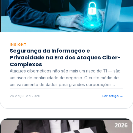
INSIGHT
Segurança da Informação e
Privacidade na Era dos Ataques Ciber-
Complexos
Ataques cibernéticos não são mais um risco de TI — são
um risco de continuidade de negócio. O custo médio de
um vazamento de dados para grandes corporações
ultrapassa a casa dos milhões, sem contar o dano
29 de jul. de 2026
Ler artigo
→
reputacional e o risco regulatório junto a órgãos como a
ANPD.