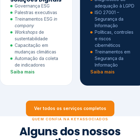
Governança ESG
adequação à LGPD
Palestras executivas
ISO 27001 –
Treinamentos ESG
in
Segurança da
company
Informação
Workshops
de
Políticas, controles
sustentabilidade
e riscos
Capacitação em
cibernéticos
mudanças climáticas
Treinamentos em
Automação da coleta
Segurança da
de indicadores
Informação
Saiba mais
Saiba mais
Ver todos os serviços completos
QUEM CONFIA NA KEYASSOCIADOS
Alguns dos nossos