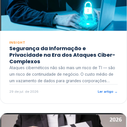
INSIGHT
Segurança da Informação e
Privacidade na Era dos Ataques Ciber-
Complexos
Ataques cibernéticos não são mais um risco de TI — são
um risco de continuidade de negócio. O custo médio de
um vazamento de dados para grandes corporações
ultrapassa a casa dos milhões, sem contar o dano
29 de jul. de 2026
Ler artigo
→
reputacional e o risco regulatório junto a órgãos como a
ANPD.