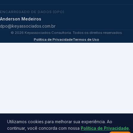
ENCARREGADO DE DADOS (DPO)
Anderson Medeiros
dpo@keyassociados.com.br
©
2026
Keyassociados Consultoria. Todos os direitos reservados.
Política de Privacidade
Termos de Uso
Utilizamos cookies para melhorar sua experiência. Ao
continuar, você concorda com nossa
Política de Privacidade
.