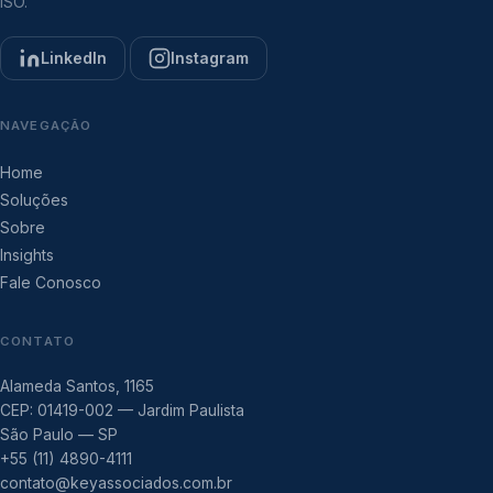
ISO.
LinkedIn
Instagram
NAVEGAÇÃO
Home
Soluções
Sobre
Insights
Fale Conosco
CONTATO
Alameda Santos, 1165
CEP: 01419-002 — Jardim Paulista
São Paulo — SP
+55 (11) 4890-4111
contato@keyassociados.com.br