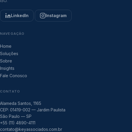
ISO.
LinkedIn
Instagram
NAVEGAÇÃO
Home
Soluções
Sobre
Insights
Fale Conosco
CONTATO
Alameda Santos, 1165
CEP: 01419-002 — Jardim Paulista
São Paulo — SP
+55 (11) 4890-4111
contato@keyassociados.com.br