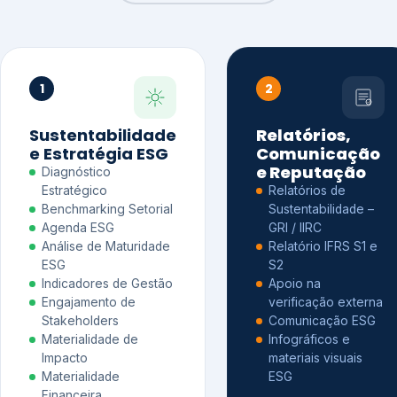
1
2
Sustentabilidade
Relatórios,
e Estratégia ESG
Comunicação
e Reputação
Diagnóstico
Estratégico
Relatórios de
Benchmarking Setorial
Sustentabilidade –
Agenda ESG
GRI / IIRC
Análise de Maturidade
Relatório IFRS S1 e
ESG
S2
Indicadores de Gestão
Apoio na
Engajamento de
verificação externa
Stakeholders
Comunicação ESG
Materialidade de
Infográficos e
Impacto
materiais visuais
Materialidade
ESG
Financeira