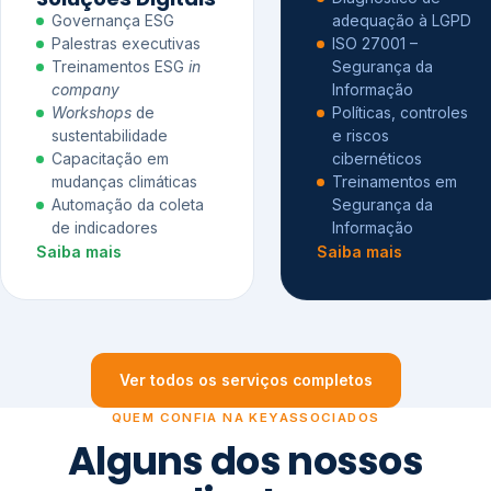
Governança ESG
adequação à LGPD
Palestras executivas
ISO 27001 –
Treinamentos ESG
in
Segurança da
company
Informação
Workshops
de
Políticas, controles
sustentabilidade
e riscos
Capacitação em
cibernéticos
mudanças climáticas
Treinamentos em
Automação da coleta
Segurança da
de indicadores
Informação
Saiba mais
Saiba mais
Ver todos os serviços completos
QUEM CONFIA NA KEYASSOCIADOS
Alguns dos nossos