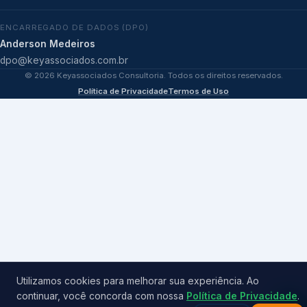
ENCARREGADO DE DADOS (DPO)
Anderson Medeiros
dpo@keyassociados.com.br
©
2026
Keyassociados Consultoria. Todos os direitos reservados.
Política de Privacidade
Termos de Uso
Utilizamos cookies para melhorar sua experiência. Ao
continuar, você concorda com nossa
Política de Privacidade
.