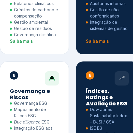
Relatórios climáticos
Auditorias internas
Créditos de carbono e
Gestão de não
compensação
conformidades
Gestão ambiental
Integração de
Gestão de resíduos
sistemas de gestão
Governança climática
Saiba mais
Saiba mais
5
6
Governança e
Índices,
Riscos
Ratings e
Avaliação ESG
Governança ESG
Mapeamento de
Dow Jones
Riscos ESG
Sustainability Index
Due diligence
ESG
– DJSI / CSA
Integração ESG aos
ISE B3