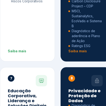
Riscos Corporativos
Carbon Disclosure
Project – CDP
MSCI,
Sustainalytics,
EcoVadis e Sistema
B
Diagnóstico de
aderência e Plano
de Ação
Ratings ESG
Saiba mais
Saiba mais
7
8
Educação
Privacidade e
Corporativa,
Proteção de
Liderança e
Dados
Soluções Digitais
Diagnóstico de