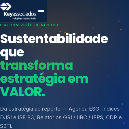
SISTEMAS DE GESTÃO OTIMIZADOS E INTEGRADOS
Conformidade que
protege seu
negócio.
Índices de Mercado
Mudanças Climáticas
Consultoria, auditoria e treinamentos em ISO 27001,
Reputação e Cadeia
ISO 27701, ISO 42001, ISO 37001, ISO 9001, ISO
Reporte Regulatório
14001, ISO 45001, ONA e PNQ — Gestão de
resíduos sólidos (PGRS/PMGRS).