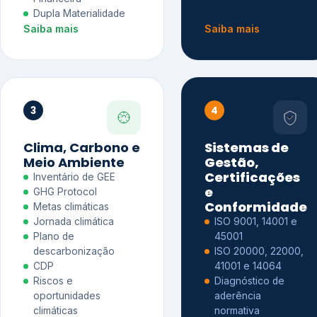
Dupla Materialidade
Saiba mais
Saiba mais
3
4
Clima, Carbono e
Sistemas de
Meio Ambiente
Gestão,
Certificações
Inventário de GEE
e
GHG Protocol
Conformidade
Metas climáticas
Jornada climática
ISO 9001, 14001 e
Plano de
45001
descarbonização
ISO 20000, 22000,
CDP
41001 e 14064
Riscos e
Diagnóstico de
oportunidades
aderência
climáticas
normativa