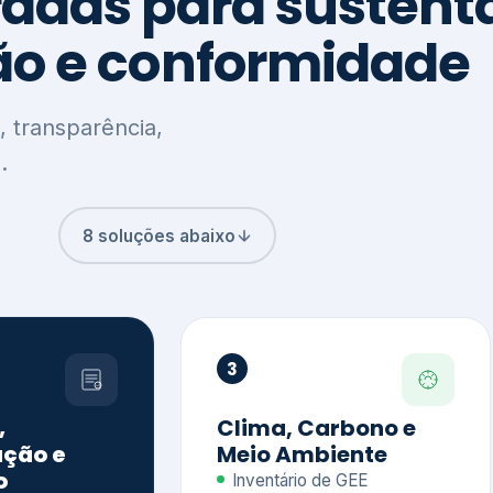
8 soluções abaixo
3
,
Clima, Carbono e
ção e
Meio Ambiente
o
Inventário de GEE
GHG Protocol
Metas climáticas
de – GRI / IIRC
Jornada climática
S S1 e S2
Plano de descarbonização
ficação externa
CDP
 ESG
Riscos e oportunidades
e materiais
climáticas