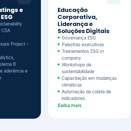
Treinamentos ESG
in
alytics,
company
istema B
Workshops
de
e aderência e
sustentabilidade
o
Capacitação em mudanças
climáticas
Automação da coleta de
indicadores
Saiba mais
Ver todos os serviços completos
QUEM CONFIA NA KEYASSOCIADOS
 dos nossos cliente