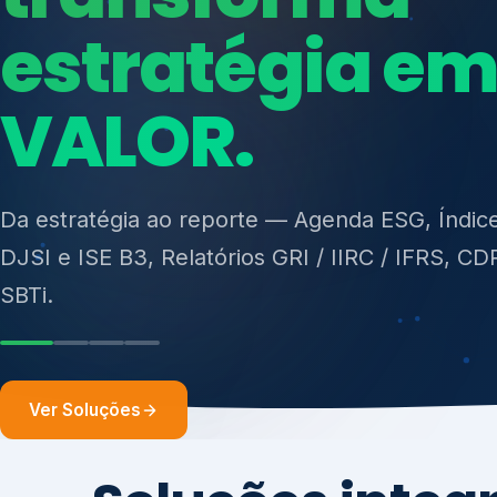
ISO 27701, ISO 42001, ISO 37001, ISO 9001, IS
14001, ISO 45001, ONA e PNQ — Gestão de re
sólidos (PGRS/PMGRS).
Ver Soluções
Soluções integ
gest
Atuação integrada para fortalecer estratégia
desempenho e conformidade