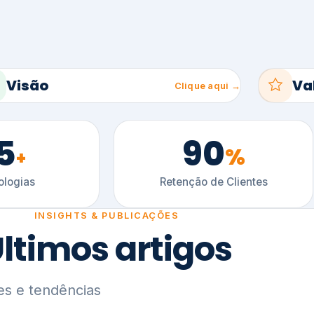
5
90
%
+
logias
Retenção de Clientes
INSIGHTS & PUBLICAÇÕES
ltimos artigos
es e tendências