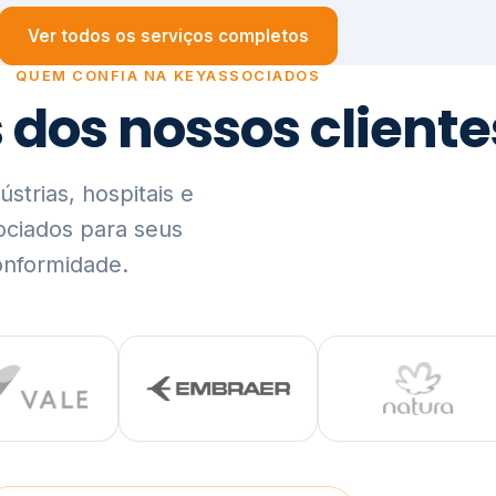
trias, hospitais e
ociados para seus
onformidade.
Ver lista completa de clientes (PDF)
Visão Holística e In
01
O Elo entre Estratégia, Go