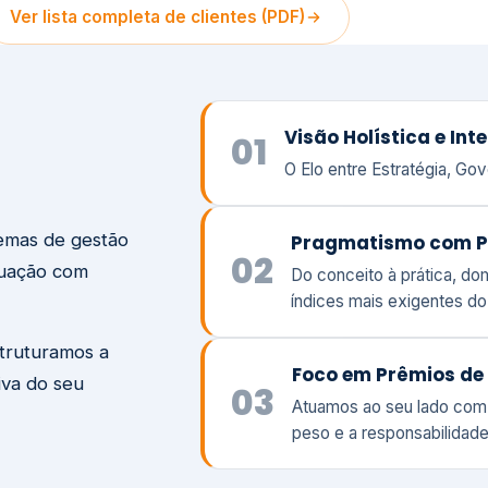
temas de gestão
Pragmatismo com P
02
tuação com
Do conceito à prática, d
índices mais exigentes d
struturamos a
Foco em Prêmios de 
iva do seu
03
Atuamos ao seu lado com
peso e a responsabilidade
Visão
Va
Clique aqui →