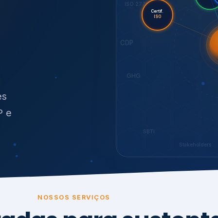
O
síduos
SBTi
Stakeholders
NOSSOS SERVIÇOS
radas para sustenta
ão e conformidade
, transparência,
.