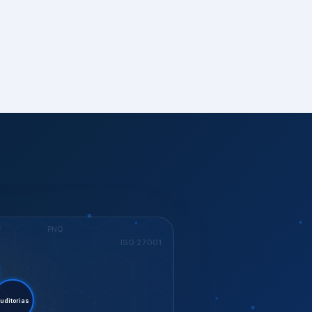
S
PNQ
ISO 27001
stent.
orias
ESG
ISO 37001
KEY
Dow Jones
GESTÃO
ISO 14001