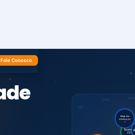
Fale Conosco
e
ESR
ONA
GRI
Seg. da
Informação
SI
Su
Audit
Certif.
ISO 27701
ISO
CDP
7001,
GHG