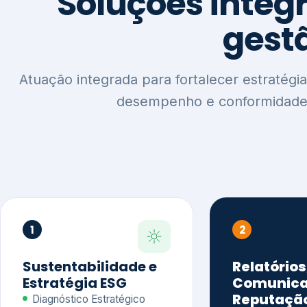
1
2
Sustentabilidade e
Relatórios
Estratégia ESG
Comunica
Reputaçã
Diagnóstico Estratégico
Benchmarking Setorial
Relatórios de
Agenda ESG
Sustentabilida
Análise de Maturidade ESG
Relatório IFR
Indicadores de Gestão
Apoio na veri
Engajamento de
Comunicação
Stakeholders
Infográficos 
Materialidade de Impacto
visuais ESG