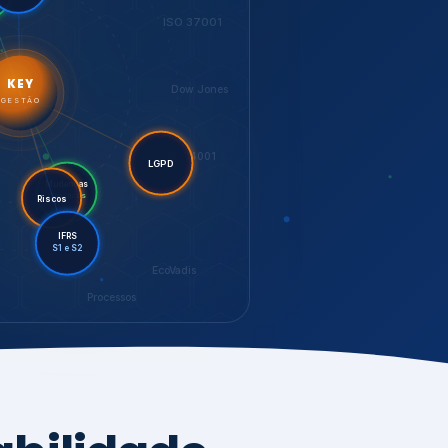
LGPD
Riscos
Mudanças
Climáticas
IFRS
S1 e S2
EcoVadis
Processos
bilidade,