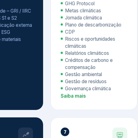
Relatórios climáticos
Créditos de carbono e
compensação
Gestão ambiental
Gestão de resíduos
Governança climática
Saiba mais
7
atings e
Educação
 ESG
Corporativa,
Liderança e
tainability
Soluções Digitais
/ CSA
Governança ESG
sure Project –
Palestras executivas