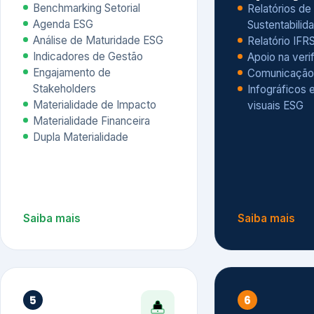
Materialidade Financeira
Dupla Materialidade
Saiba mais
Saiba mais
5
6
Governança e Riscos
Índices, R
Avaliação
Governança ESG
Mapeamento de Riscos ESG
Dow Jones Sus
Due diligence
ESG
Index – DJSI 
Integração ESG aos Riscos
ISE B3
Corporativos
Carbon Disclo