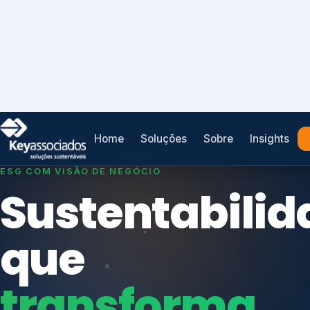
Home
Soluções
Sobre
Insights
SISTEMAS DE GESTÃO OTIMIZADOS E INTEGRADOS
Conformidad
que
protege seu
Índices de Mercado
negócio.
Mudanças Climáticas
Reputação e Cadeia
Reporte Regulatório
Consultoria, auditoria e treinamentos em ISO 2