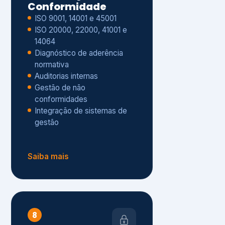
Gestão de não
conformidades
Integração de sistemas de
gestão
Saiba mais
8
Privacidade e
Proteção de Dados
Diagnóstico de adequação à
LGPD
ISO 27001 – Segurança da
Informação