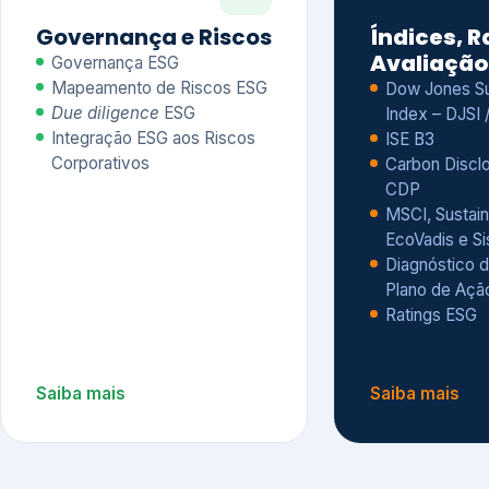
CDP
MSCI, Sustain
EcoVadis e S
Diagnóstico d
Plano de Açã
Ratings ESG
Saiba mais
Saiba mais
Alguns