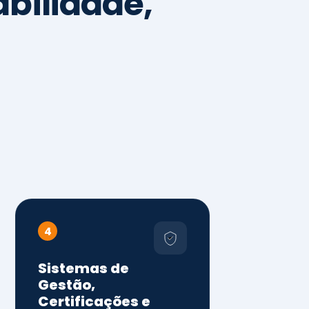
4
Sistemas de
Gestão,
Certificações e
Conformidade
ISO 9001, 14001 e 45001
ISO 20000, 22000, 41001 e
14064
Diagnóstico de aderência
normativa
Auditorias internas