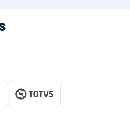
tegrada
vernança e ESG.