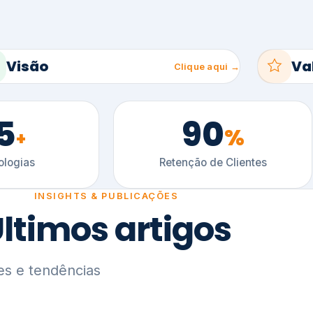
5
90
%
+
logias
Retenção de Clientes
INSIGHTS & PUBLICAÇÕES
ltimos artigos
es e tendências