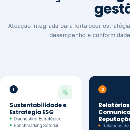
1
2
Sustentabilidade e
Relatórios
Estratégia ESG
Comunica
Reputaçã
Diagnóstico Estratégico
Benchmarking Setorial
Relatórios de
Agenda ESG
Sustentabilida
Análise de Maturidade ESG
Relatório IFR
Indicadores de Gestão
Apoio na veri
Engajamento de
Comunicação
Stakeholders
Infográficos 
Materialidade de Impacto
visuais ESG