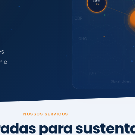
O
síduos
SBTi
Stakeholders
NOSSOS SERVIÇOS
radas para sustenta
ão e conformidade
, transparência,
.