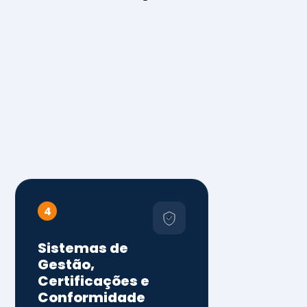
4
Sistemas de
Gestão,
Certificações e
Conformidade
ISO 9001, 14001 e 45001
ISO 20000, 22000, 41001 e
14064
Diagnóstico de aderência
normativa
Auditorias internas