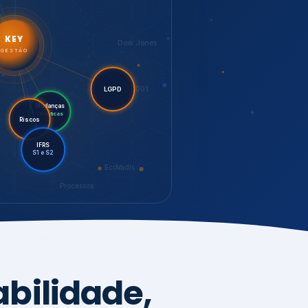
LGPD
Mudanças
Riscos
Climáticas
IFRS
S1 e S2
EcoVadis
Processos
bilidade,