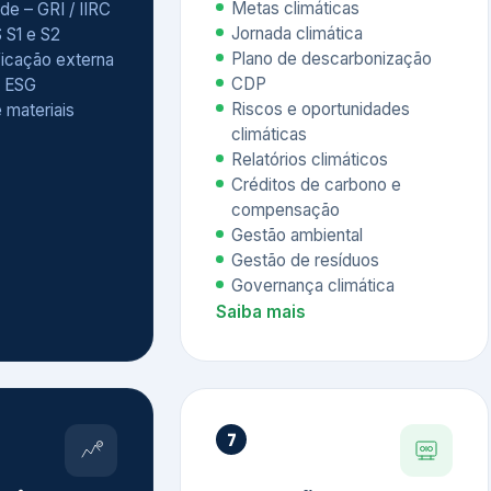
Relatórios climáticos
Créditos de carbono e
compensação
Gestão ambiental
Gestão de resíduos
Governança climática
Saiba mais
7
atings e
Educação
 ESG
Corporativa,
Liderança e
tainability
Soluções Digitais
/ CSA
Governança ESG
sure Project –
Palestras executivas