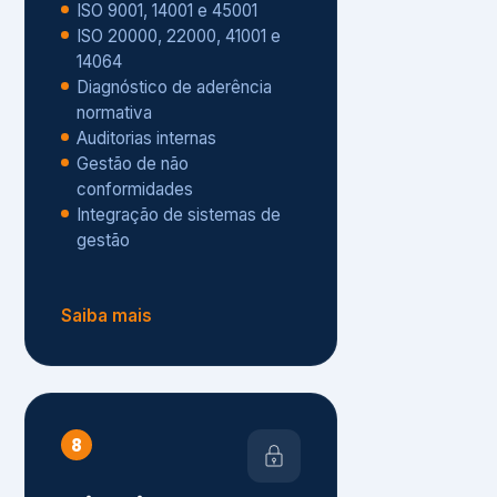
Gestão de não
conformidades
Integração de sistemas de
gestão
Saiba mais
8
Privacidade e
Proteção de Dados
Diagnóstico de adequação à
LGPD
ISO 27001 – Segurança da
Informação