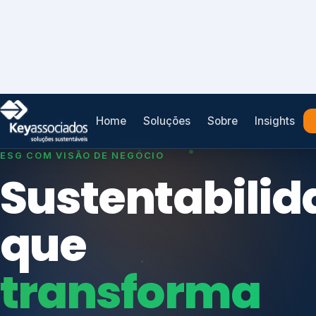
Home
Soluções
Sobre
Insights
SISTEMAS DE GESTÃO OTIMIZADOS E INTEGRADOS
Conformidad
que
protege seu
Índices de Mercado
negócio.
Mudanças Climáticas
Reputação e Cadeia
Reporte Regulatório
Consultoria, auditoria e treinamentos em ISO 2