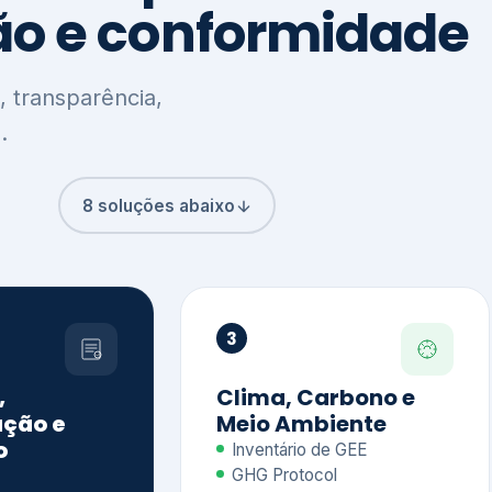
8 soluções abaixo
3
,
Clima, Carbono e
ção e
Meio Ambiente
o
Inventário de GEE
GHG Protocol
Metas climáticas
de – GRI / IIRC
Jornada climática
S S1 e S2
Plano de descarbonização
ficação externa
CDP
 ESG
Riscos e oportunidades
e materiais
climáticas