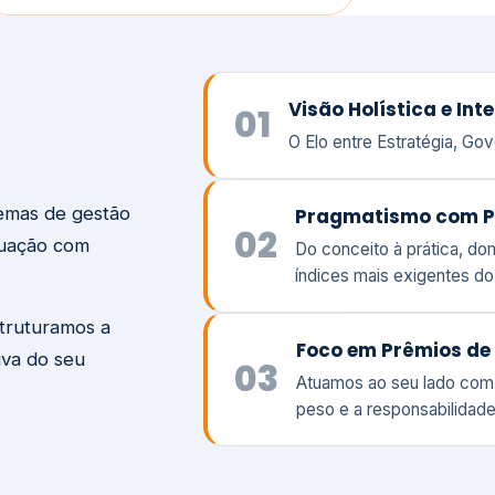
temas de gestão
Pragmatismo com P
02
tuação com
Do conceito à prática, d
índices mais exigentes d
struturamos a
Foco em Prêmios de 
iva do seu
03
Atuamos ao seu lado com
peso e a responsabilidade
Visão
Va
Clique aqui →