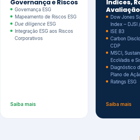
CDP
MSCI, Sustain
EcoVadis e S
Diagnóstico d
Plano de Açã
Ratings ESG
Saiba mais
Saiba mais
Alguns