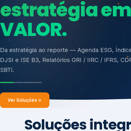
ISO 27701, ISO 42001, ISO 37001, ISO 9001, IS
14001, ISO 45001, ONA e PNQ — Gestão de re
sólidos (PGRS/PMGRS).
Ver Soluções
Soluções integ
gest
Atuação integrada para fortalecer estratégia
desempenho e conformidade