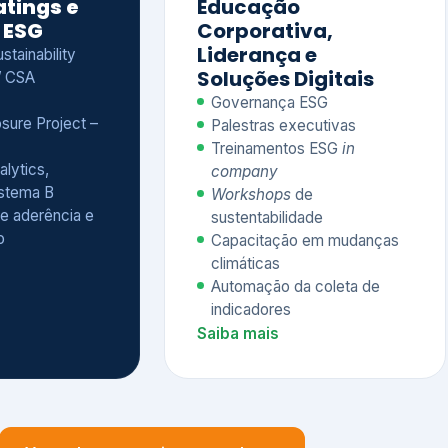
Treinamentos ESG
in
alytics,
company
istema B
Workshops
de
e aderência e
sustentabilidade
o
Capacitação em mudanças
climáticas
Automação da coleta de
indicadores
Saiba mais
Ver todos os serviços completos
QUEM CONFIA NA KEYASSOCIADOS
 dos nossos cliente