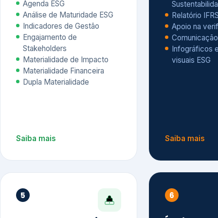
Materialidade Financeira
Dupla Materialidade
Saiba mais
Saiba mais
5
6
Governança e Riscos
Índices, R
Avaliação
Governança ESG
Mapeamento de Riscos ESG
Dow Jones Sus
Due diligence
ESG
Index – DJSI 
Integração ESG aos Riscos
ISE B3
Corporativos
Carbon Disclo