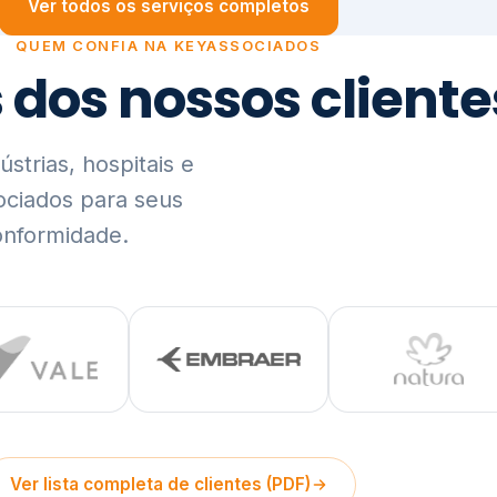
trias, hospitais e
ociados para seus
onformidade.
Ver lista completa de clientes (PDF)
Visão Holística e In
01
O Elo entre Estratégia, Go