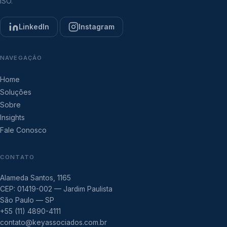
ISO.
LinkedIn
Instagram
NAVEGAÇÃO
Home
Soluções
Sobre
Insights
Fale Conosco
CONTATO
Alameda Santos, 1165
CEP: 01419-002 — Jardim Paulista
São Paulo — SP
+55 (11) 4890-4111
contato@keyassociados.com.br