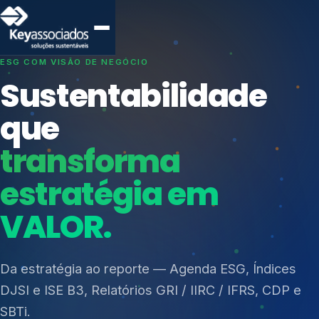
SISTEMAS DE GESTÃO OTIMIZADOS E INTEGRADOS
Conformidade que
protege seu
negócio.
Índices de Mercado
Mudanças Climáticas
Consultoria, auditoria e treinamentos em ISO 27001,
Reputação e Cadeia
ISO 27701, ISO 42001, ISO 37001, ISO 9001, ISO
Reporte Regulatório
14001, ISO 45001, ONA e PNQ — Gestão de
resíduos sólidos (PGRS/PMGRS).