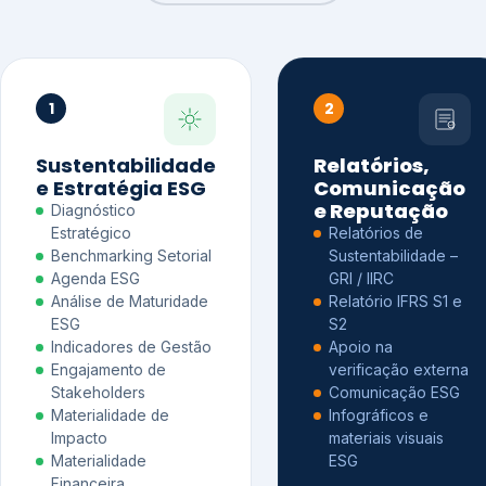
1
2
Sustentabilidade
Relatórios,
e Estratégia ESG
Comunicação
e Reputação
Diagnóstico
Estratégico
Relatórios de
Benchmarking Setorial
Sustentabilidade –
Agenda ESG
GRI / IIRC
Análise de Maturidade
Relatório IFRS S1 e
ESG
S2
Indicadores de Gestão
Apoio na
Engajamento de
verificação externa
Stakeholders
Comunicação ESG
Materialidade de
Infográficos e
Impacto
materiais visuais
Materialidade
ESG
Financeira