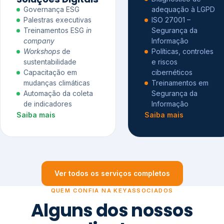
Governança ESG
adequação à LGPD
Palestras executivas
ISO 27001 –
Treinamentos ESG
in
Segurança da
company
Informação
Workshops
de
Políticas, controles
sustentabilidade
e riscos
Capacitação em
cibernéticos
mudanças climáticas
Treinamentos em
Automação da coleta
Segurança da
de indicadores
Informação
Saiba mais
Saiba mais
Ver todos os serviços completos
QUEM CONFIA NA KEYASSOCIADOS
Alguns dos nossos