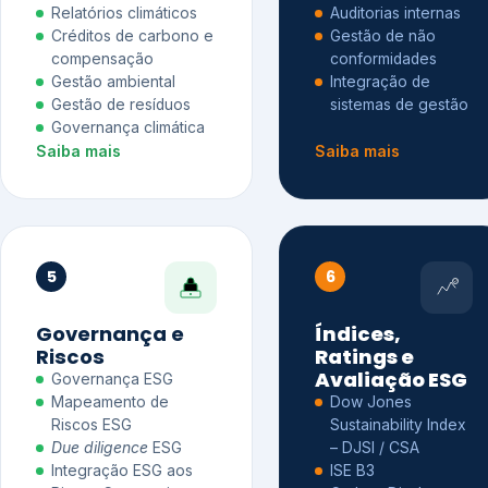
Relatórios climáticos
Auditorias internas
Créditos de carbono e
Gestão de não
compensação
conformidades
Gestão ambiental
Integração de
Gestão de resíduos
sistemas de gestão
Governança climática
Saiba mais
Saiba mais
5
6
Governança e
Índices,
Riscos
Ratings e
Avaliação ESG
Governança ESG
Mapeamento de
Dow Jones
Riscos ESG
Sustainability Index
Due diligence
ESG
– DJSI / CSA
Integração ESG aos
ISE B3