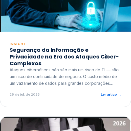
INSIGHT
Segurança da Informação e
Privacidade na Era dos Ataques Ciber-
Complexos
Ataques cibernéticos não são mais um risco de TI — são
um risco de continuidade de negócio. O custo médio de
um vazamento de dados para grandes corporações
ultrapassa a casa dos milhões, sem contar o dano
29 de jul. de 2026
Ler artigo
→
reputacional e o risco regulatório junto a órgãos como a
ANPD.