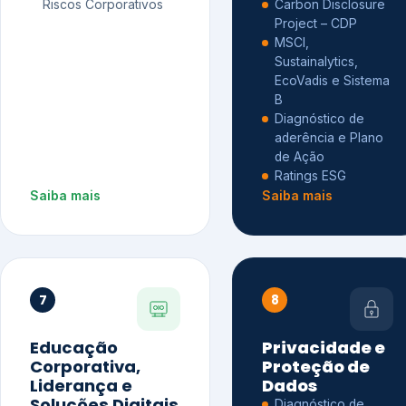
Riscos Corporativos
Carbon Disclosure
Project – CDP
MSCI,
Sustainalytics,
EcoVadis e Sistema
B
Diagnóstico de
aderência e Plano
de Ação
Ratings ESG
Saiba mais
Saiba mais
7
8
Educação
Privacidade e
Corporativa,
Proteção de
Liderança e
Dados
Soluções Digitais
Diagnóstico de