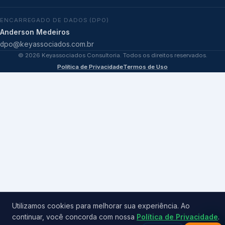
ENCARREGADO DE DADOS (DPO)
Anderson Medeiros
dpo@keyassociados.com.br
©
2026
Keyassociados Consultoria. Todos os direitos reservados.
Política de Privacidade
Termos de Uso
Utilizamos cookies para melhorar sua experiência. Ao
continuar, você concorda com nossa
Política de Privacidade
.