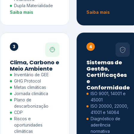
Dupla Materialidade
Saiba mais
Saiba mais
3
4
Clima, Carbono e
Sistemas de
Meio Ambiente
Gestão,
Certificações
Inventário de GEE
e
GHG Protocol
Conformidade
Metas climáticas
Jornada climática
ISO 9001, 14001 e
Plano de
45001
descarbonização
ISO 20000, 22000,
CDP
41001 e 14064
Riscos e
Diagnóstico de
oportunidades
aderência
climáticas
normativa