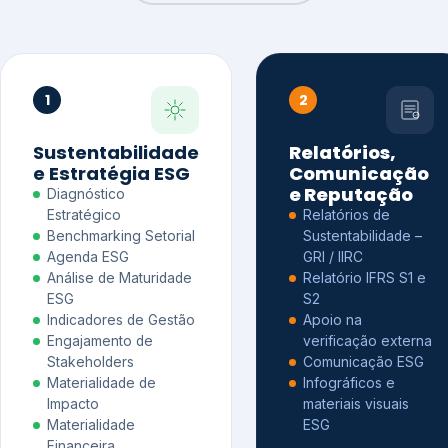
1
2
Sustentabilidade
Relatórios,
e Estratégia ESG
Comunicação
e Reputação
Diagnóstico
Estratégico
Relatórios de
Benchmarking Setorial
Sustentabilidade –
Agenda ESG
GRI / IIRC
Análise de Maturidade
Relatório IFRS S1 e
ESG
S2
Indicadores de Gestão
Apoio na
Engajamento de
verificação externa
Stakeholders
Comunicação ESG
Materialidade de
Infográficos e
Impacto
materiais visuais
Materialidade
ESG
Financeira