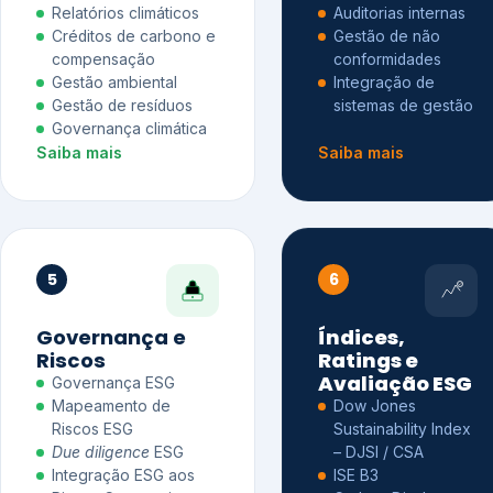
Relatórios climáticos
Auditorias internas
Créditos de carbono e
Gestão de não
compensação
conformidades
Gestão ambiental
Integração de
Gestão de resíduos
sistemas de gestão
Governança climática
Saiba mais
Saiba mais
5
6
Governança e
Índices,
Riscos
Ratings e
Avaliação ESG
Governança ESG
Mapeamento de
Dow Jones
Riscos ESG
Sustainability Index
Due diligence
ESG
– DJSI / CSA
Integração ESG aos
ISE B3