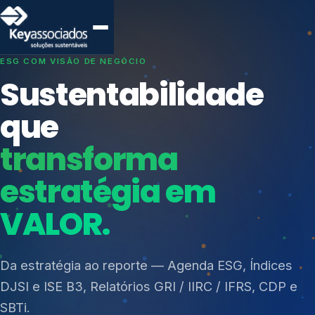
SISTEMAS DE GESTÃO OTIMIZADOS E INTEGRADOS
Conformidade que
protege seu
negócio.
Índices de Mercado
Mudanças Climáticas
Consultoria, auditoria e treinamentos em ISO 27001,
Reputação e Cadeia
ISO 27701, ISO 42001, ISO 37001, ISO 9001, ISO
Reporte Regulatório
14001, ISO 45001, ONA e PNQ — Gestão de
resíduos sólidos (PGRS/PMGRS).