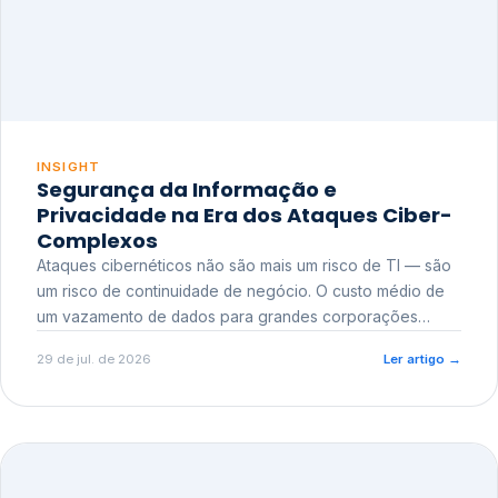
INSIGHT
Segurança da Informação e
Privacidade na Era dos Ataques Ciber-
Complexos
Ataques cibernéticos não são mais um risco de TI — são
um risco de continuidade de negócio. O custo médio de
um vazamento de dados para grandes corporações
ultrapassa a casa dos milhões, sem contar o dano
29 de jul. de 2026
Ler artigo
→
reputacional e o risco regulatório junto a órgãos como a
ANPD.