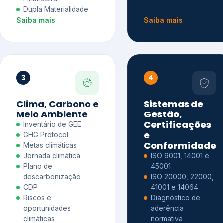
Dupla Materialidade
Saiba mais
Saiba mais
3
4
Clima, Carbono e
Sistemas de
Meio Ambiente
Gestão,
Certificações
Inventário de GEE
e
GHG Protocol
Conformidade
Metas climáticas
Jornada climática
ISO 9001, 14001 e
Plano de
45001
descarbonização
ISO 20000, 22000,
CDP
41001 e 14064
Riscos e
Diagnóstico de
oportunidades
aderência
climáticas
normativa