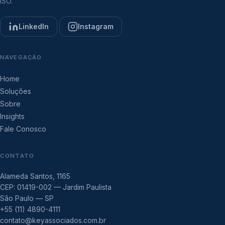
ISO.
LinkedIn
Instagram
NAVEGAÇÃO
Home
Soluções
Sobre
Insights
Fale Conosco
CONTATO
Alameda Santos, 1165
CEP: 01419-002 — Jardim Paulista
São Paulo — SP
+55 (11) 4890-4111
contato@keyassociados.com.br