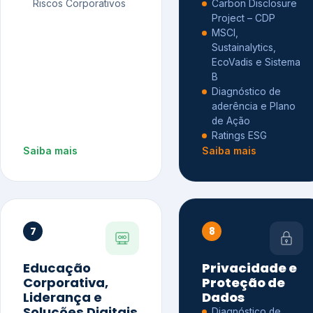
Riscos Corporativos
Carbon Disclosure
Project – CDP
MSCI,
Sustainalytics,
EcoVadis e Sistema
B
Diagnóstico de
aderência e Plano
de Ação
Ratings ESG
Saiba mais
Saiba mais
7
8
Educação
Privacidade e
Corporativa,
Proteção de
Liderança e
Dados
Soluções Digitais
Diagnóstico de