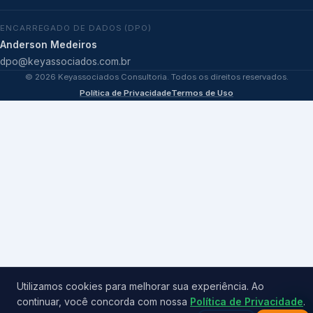
ENCARREGADO DE DADOS (DPO)
Anderson Medeiros
dpo@keyassociados.com.br
©
2026
Keyassociados Consultoria. Todos os direitos reservados.
Política de Privacidade
Termos de Uso
Utilizamos cookies para melhorar sua experiência. Ao
continuar, você concorda com nossa
Política de Privacidade
.