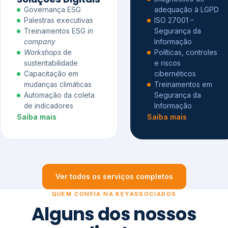
Governança ESG
adequação à LGPD
Palestras executivas
ISO 27001 –
Treinamentos ESG
in
Segurança da
company
Informação
Workshops
de
Políticas, controles
sustentabilidade
e riscos
Capacitação em
cibernéticos
mudanças climáticas
Treinamentos em
Automação da coleta
Segurança da
de indicadores
Informação
Saiba mais
Saiba mais
Ver todos os serviços completos
QUEM CONFIA NA KEYASSOCIADOS
Alguns dos nossos