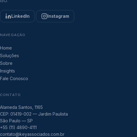
ISO.
LinkedIn
Instagram
NAVEGAÇÃO
Home
Soluções
Sobre
Insights
Fale Conosco
CONTATO
Alameda Santos, 1165
CEP: 01419-002 — Jardim Paulista
São Paulo — SP
+55 (11) 4890-4111
contato@keyassociados.com.br