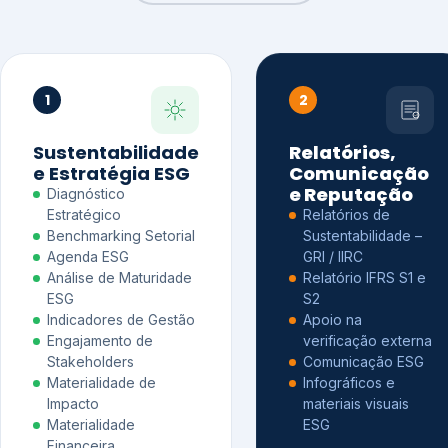
1
2
Sustentabilidade
Relatórios,
e Estratégia ESG
Comunicação
e Reputação
Diagnóstico
Estratégico
Relatórios de
Benchmarking Setorial
Sustentabilidade –
Agenda ESG
GRI / IIRC
Análise de Maturidade
Relatório IFRS S1 e
ESG
S2
Indicadores de Gestão
Apoio na
Engajamento de
verificação externa
Stakeholders
Comunicação ESG
Materialidade de
Infográficos e
Impacto
materiais visuais
Materialidade
ESG
Financeira