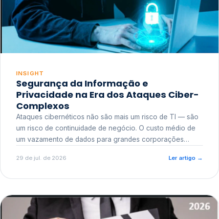
INSIGHT
Segurança da Informação e
Privacidade na Era dos Ataques Ciber-
Complexos
Ataques cibernéticos não são mais um risco de TI — são
um risco de continuidade de negócio. O custo médio de
um vazamento de dados para grandes corporações
ultrapassa a casa dos milhões, sem contar o dano
29 de jul. de 2026
Ler artigo
→
reputacional e o risco regulatório junto a órgãos como a
ANPD.