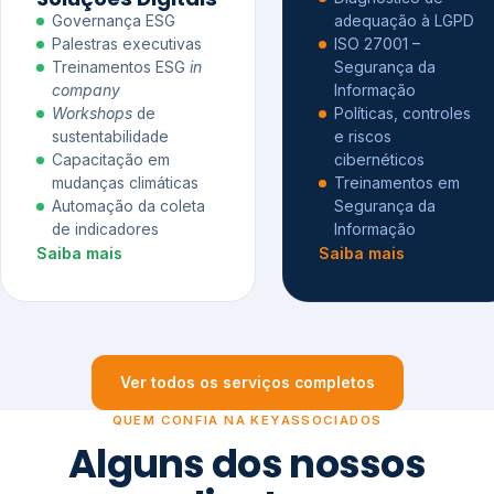
Governança ESG
adequação à LGPD
Palestras executivas
ISO 27001 –
Treinamentos ESG
in
Segurança da
company
Informação
Workshops
de
Políticas, controles
sustentabilidade
e riscos
Capacitação em
cibernéticos
mudanças climáticas
Treinamentos em
Automação da coleta
Segurança da
de indicadores
Informação
Saiba mais
Saiba mais
Ver todos os serviços completos
QUEM CONFIA NA KEYASSOCIADOS
Alguns dos nossos