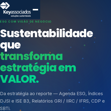
SISTEMAS DE GESTÃO OTIMIZADOS E INTEGRADOS
Conformidade que
protege seu
negócio.
Índices de Mercado
Mudanças Climáticas
Consultoria, auditoria e treinamentos em ISO 27001,
Reputação e Cadeia
ISO 27701, ISO 42001, ISO 37001, ISO 9001, ISO
Reporte Regulatório
14001, ISO 45001, ONA e PNQ — Gestão de
resíduos sólidos (PGRS/PMGRS).