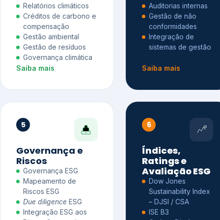
Relatórios climáticos
Auditorias internas
Créditos de carbono e
Gestão de não
compensação
conformidades
Gestão ambiental
Integração de
Gestão de resíduos
sistemas de gestão
Governança climática
Saiba mais
Saiba mais
5
6
Governança e
Índices,
Riscos
Ratings e
Avaliação ESG
Governança ESG
Mapeamento de
Dow Jones
Riscos ESG
Sustainability Index
Due diligence
ESG
– DJSI / CSA
Integração ESG aos
ISE B3