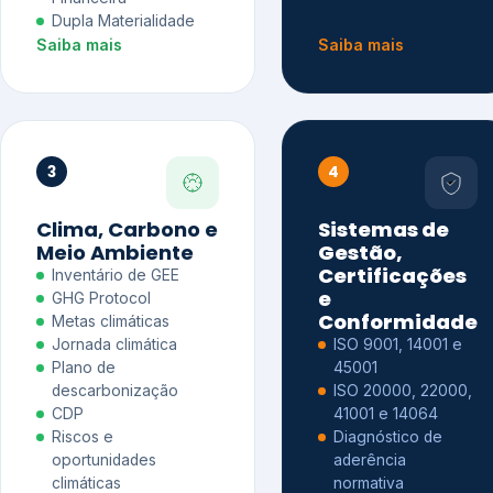
Dupla Materialidade
Saiba mais
Saiba mais
3
4
Clima, Carbono e
Sistemas de
Meio Ambiente
Gestão,
Certificações
Inventário de GEE
e
GHG Protocol
Conformidade
Metas climáticas
Jornada climática
ISO 9001, 14001 e
Plano de
45001
descarbonização
ISO 20000, 22000,
CDP
41001 e 14064
Riscos e
Diagnóstico de
oportunidades
aderência
climáticas
normativa