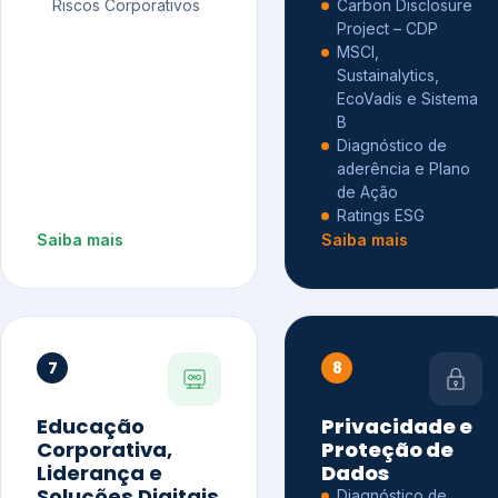
Riscos Corporativos
Carbon Disclosure
Project – CDP
MSCI,
Sustainalytics,
EcoVadis e Sistema
B
Diagnóstico de
aderência e Plano
de Ação
Ratings ESG
Saiba mais
Saiba mais
7
8
Educação
Privacidade e
Corporativa,
Proteção de
Liderança e
Dados
Soluções Digitais
Diagnóstico de