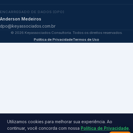
ENCARREGADO DE DADOS (DPO)
Anderson Medeiros
dpo@keyassociados.com.br
©
2026
Keyassociados Consultoria. Todos os direitos reservados.
Política de Privacidade
Termos de Uso
Utilizamos cookies para melhorar sua experiência. Ao
continuar, você concorda com nossa
Política de Privacidade
.