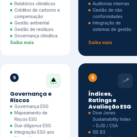
Relatórios climáticos
Auditorias internas
Créditos de carbono e
Gestão de não
compensação
conformidades
Gestão ambiental
Integração de
Gestão de resíduos
sistemas de gestão
Governança climática
Saiba mais
Saiba mais
5
6
Governança e
Índices,
Riscos
Ratings e
Avaliação ESG
Governança ESG
Mapeamento de
Dow Jones
Riscos ESG
Sustainability Index
Due diligence
ESG
– DJSI / CSA
Integração ESG aos
ISE B3