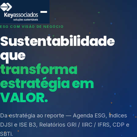
SISTEMAS DE GESTÃO OTIMIZADOS E INTEGRADOS
Conformidade que
protege seu
negócio.
Índices de Mercado
Mudanças Climáticas
Consultoria, auditoria e treinamentos em ISO 27001,
Reputação e Cadeia
ISO 27701, ISO 42001, ISO 37001, ISO 9001, ISO
Reporte Regulatório
14001, ISO 45001, ONA e PNQ — Gestão de
resíduos sólidos (PGRS/PMGRS).