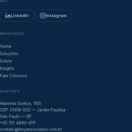
ISO.
LinkedIn
Instagram
NAVEGAÇÃO
Home
Soluções
Sobre
Insights
Fale Conosco
CONTATO
Alameda Santos, 1165
CEP: 01419-002 — Jardim Paulista
São Paulo — SP
+55 (11) 4890-4111
contato@keyassociados.com.br