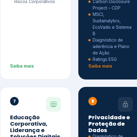
Riscos Corporativos
Carbon Disclosure
Project – CDP
MSCI,
Sustainalytics,
EcoVadis e Sistema
B
Diagnóstico de
aderência e Plano
de Ação
Ratings ESG
Saiba mais
Saiba mais
7
8
Educação
Privacidade e
Corporativa,
Proteção de
Liderança e
Dados
Soluções Digitais
Diagnóstico de