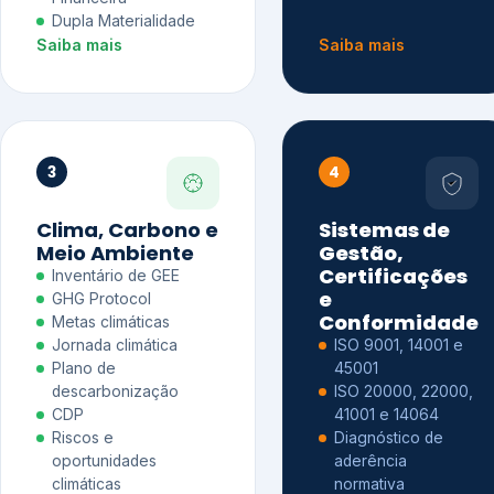
Dupla Materialidade
Saiba mais
Saiba mais
3
4
Clima, Carbono e
Sistemas de
Meio Ambiente
Gestão,
Certificações
Inventário de GEE
e
GHG Protocol
Conformidade
Metas climáticas
Jornada climática
ISO 9001, 14001 e
Plano de
45001
descarbonização
ISO 20000, 22000,
CDP
41001 e 14064
Riscos e
Diagnóstico de
oportunidades
aderência
climáticas
normativa