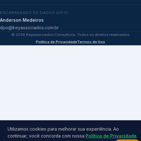
ENCARREGADO DE DADOS (DPO)
Anderson Medeiros
dpo@keyassociados.com.br
©
2026
Keyassociados Consultoria. Todos os direitos reservados.
Política de Privacidade
Termos de Uso
Utilizamos cookies para melhorar sua experiência. Ao
continuar, você concorda com nossa
Política de Privacidade
.