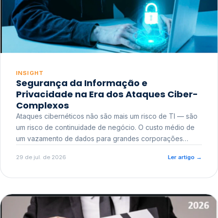
INSIGHT
Segurança da Informação e
Privacidade na Era dos Ataques Ciber-
Complexos
Ataques cibernéticos não são mais um risco de TI — são
um risco de continuidade de negócio. O custo médio de
um vazamento de dados para grandes corporações
ultrapassa a casa dos milhões, sem contar o dano
29 de jul. de 2026
Ler artigo
→
reputacional e o risco regulatório junto a órgãos como a
ANPD.