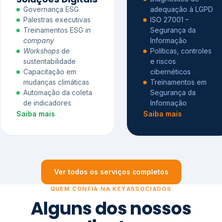
Governança ESG
adequação à LGPD
Palestras executivas
ISO 27001 –
Treinamentos ESG
in
Segurança da
company
Informação
Workshops
de
Políticas, controles
sustentabilidade
e riscos
Capacitação em
cibernéticos
mudanças climáticas
Treinamentos em
Automação da coleta
Segurança da
de indicadores
Informação
Saiba mais
Saiba mais
Ver todos os serviços completos
QUEM CONFIA NA KEYASSOCIADOS
Alguns dos nossos