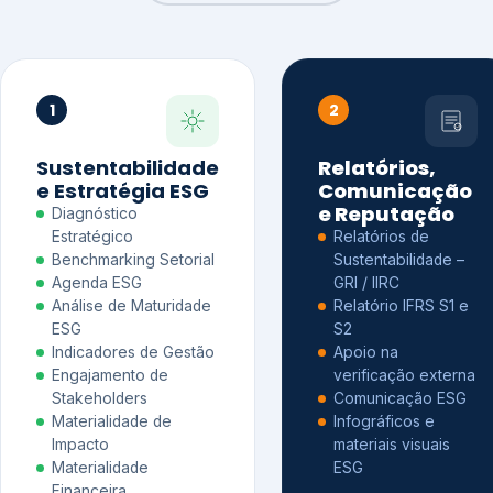
1
2
Sustentabilidade
Relatórios,
e Estratégia ESG
Comunicação
e Reputação
Diagnóstico
Estratégico
Relatórios de
Benchmarking Setorial
Sustentabilidade –
Agenda ESG
GRI / IIRC
Análise de Maturidade
Relatório IFRS S1 e
ESG
S2
Indicadores de Gestão
Apoio na
Engajamento de
verificação externa
Stakeholders
Comunicação ESG
Materialidade de
Infográficos e
Impacto
materiais visuais
Materialidade
ESG
Financeira