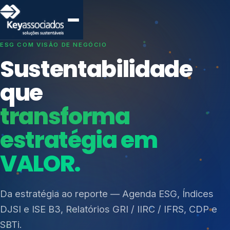
SISTEMAS DE GESTÃO OTIMIZADOS E INTEGRADOS
Conformidade que
protege seu
negócio.
Índices de Mercado
Mudanças Climáticas
Consultoria, auditoria e treinamentos em ISO 27001,
Reputação e Cadeia
ISO 27701, ISO 42001, ISO 37001, ISO 9001, ISO
Reporte Regulatório
14001, ISO 45001, ONA e PNQ — Gestão de
resíduos sólidos (PGRS/PMGRS).