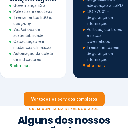
Governança ESG
adequação à LGPD
Palestras executivas
ISO 27001 –
Treinamentos ESG
in
Segurança da
company
Informação
Workshops
de
Políticas, controles
sustentabilidade
e riscos
Capacitação em
cibernéticos
mudanças climáticas
Treinamentos em
Automação da coleta
Segurança da
de indicadores
Informação
Saiba mais
Saiba mais
Ver todos os serviços completos
QUEM CONFIA NA KEYASSOCIADOS
Alguns dos nossos