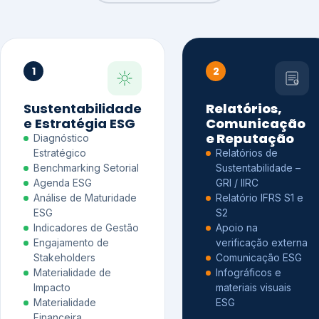
1
2
Sustentabilidade
Relatórios,
e Estratégia ESG
Comunicação
e Reputação
Diagnóstico
Estratégico
Relatórios de
Benchmarking Setorial
Sustentabilidade –
Agenda ESG
GRI / IIRC
Análise de Maturidade
Relatório IFRS S1 e
ESG
S2
Indicadores de Gestão
Apoio na
Engajamento de
verificação externa
Stakeholders
Comunicação ESG
Materialidade de
Infográficos e
Impacto
materiais visuais
Materialidade
ESG
Financeira