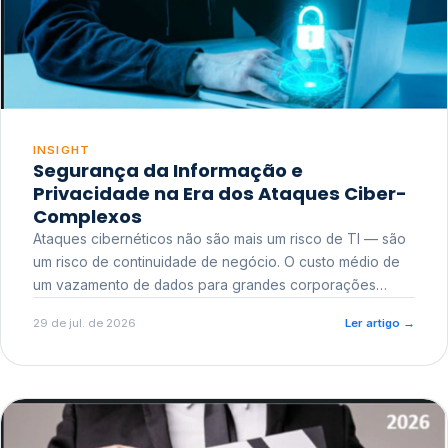
INSIGHT
Segurança da Informação e
Privacidade na Era dos Ataques Ciber-
Complexos
Ataques cibernéticos não são mais um risco de TI — são
um risco de continuidade de negócio. O custo médio de
um vazamento de dados para grandes corporações
ultrapassa a casa dos milhões, sem contar o dano
29 de jul. de 2026
Ler artigo
→
reputacional e o risco regulatório junto a órgãos como a
ANPD.