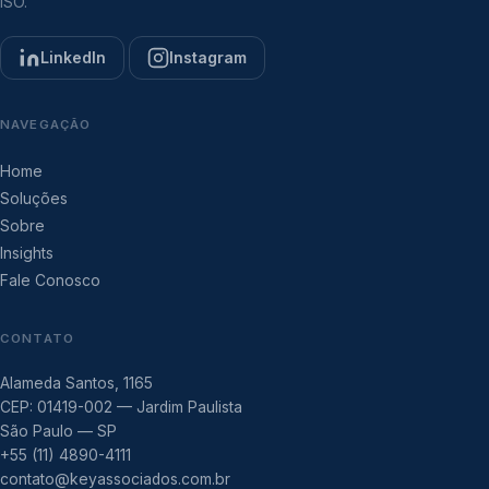
ISO.
LinkedIn
Instagram
NAVEGAÇÃO
Home
Soluções
Sobre
Insights
Fale Conosco
CONTATO
Alameda Santos, 1165
CEP: 01419-002 — Jardim Paulista
São Paulo — SP
+55 (11) 4890-4111
contato@keyassociados.com.br