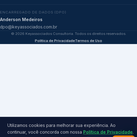
ENCARREGADO DE DADOS (DPO)
Anderson Medeiros
dpo@keyassociados.com.br
©
2026
Keyassociados Consultoria. Todos os direitos reservados.
Política de Privacidade
Termos de Uso
Utilizamos cookies para melhorar sua experiência. Ao
continuar, você concorda com nossa
Política de Privacidade
.