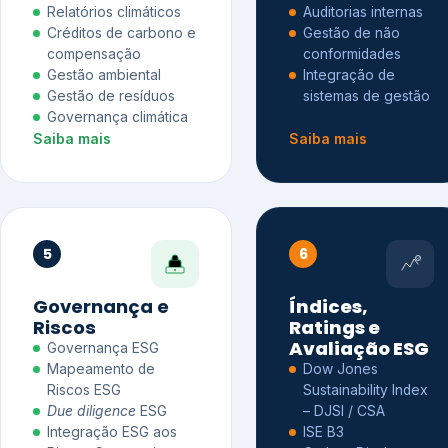
Relatórios climáticos
Auditorias internas
Créditos de carbono e
Gestão de não
compensação
conformidades
Gestão ambiental
Integração de
Gestão de resíduos
sistemas de gestão
Governança climática
Saiba mais
Saiba mais
5
6
Governança e
Índices,
Riscos
Ratings e
Avaliação ESG
Governança ESG
Mapeamento de
Dow Jones
Riscos ESG
Sustainability Index
Due diligence
ESG
– DJSI / CSA
Integração ESG aos
ISE B3