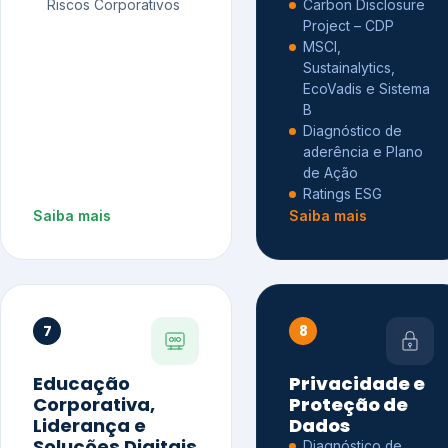
Riscos Corporativos
Carbon Disclosure
Project – CDP
MSCI,
Sustainalytics,
EcoVadis e Sistema
B
Diagnóstico de
aderência e Plano
de Ação
Ratings ESG
Saiba mais
Saiba mais
7
8
Educação
Privacidade e
Corporativa,
Proteção de
Liderança e
Dados
Soluções Digitais
Diagnóstico de