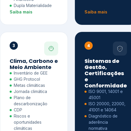
Dupla Materialidade
Saiba mais
Saiba mais
3
4
Clima, Carbono e
Sistemas de
Meio Ambiente
Gestão,
Certificações
Inventário de GEE
e
GHG Protocol
Conformidade
Metas climáticas
Jornada climática
ISO 9001, 14001 e
Plano de
45001
descarbonização
ISO 20000, 22000,
CDP
41001 e 14064
Riscos e
Diagnóstico de
oportunidades
aderência
climáticas
normativa