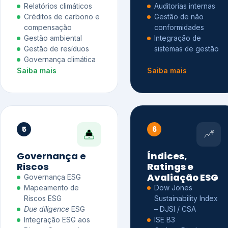
Relatórios climáticos
Auditorias internas
Créditos de carbono e
Gestão de não
compensação
conformidades
Gestão ambiental
Integração de
Gestão de resíduos
sistemas de gestão
Governança climática
Saiba mais
Saiba mais
5
6
Governança e
Índices,
Riscos
Ratings e
Avaliação ESG
Governança ESG
Mapeamento de
Dow Jones
Riscos ESG
Sustainability Index
Due diligence
ESG
– DJSI / CSA
Integração ESG aos
ISE B3