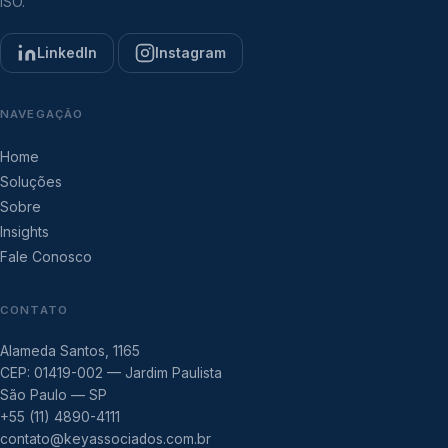
ISO.
LinkedIn
Instagram
NAVEGAÇÃO
Home
Soluções
Sobre
Insights
Fale Conosco
CONTATO
Alameda Santos, 1165
CEP: 01419-002 — Jardim Paulista
São Paulo — SP
+55 (11) 4890-4111
contato@keyassociados.com.br