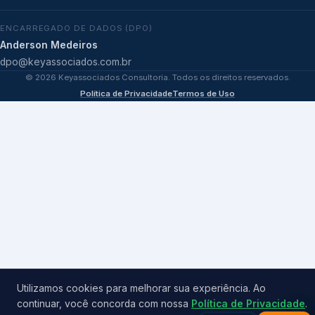
ENCARREGADO DE DADOS (DPO)
Anderson Medeiros
dpo@keyassociados.com.br
©
2026
Keyassociados Consultoria. Todos os direitos reservados.
Política de Privacidade
Termos de Uso
Utilizamos cookies para melhorar sua experiência. Ao
continuar, você concorda com nossa
Política de Privacidade
.