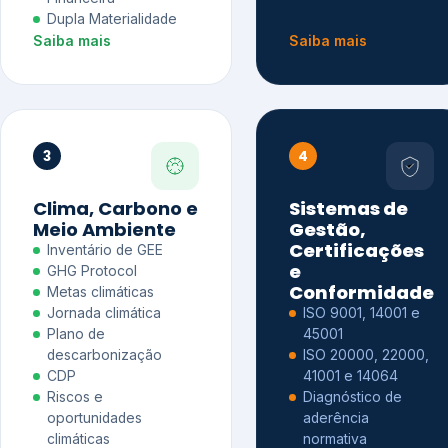
Dupla Materialidade
Saiba mais
Saiba mais
3
4
Clima, Carbono e
Sistemas de
Meio Ambiente
Gestão,
Certificações
Inventário de GEE
e
GHG Protocol
Conformidade
Metas climáticas
Jornada climática
ISO 9001, 14001 e
Plano de
45001
descarbonização
ISO 20000, 22000,
CDP
41001 e 14064
Riscos e
Diagnóstico de
oportunidades
aderência
climáticas
normativa