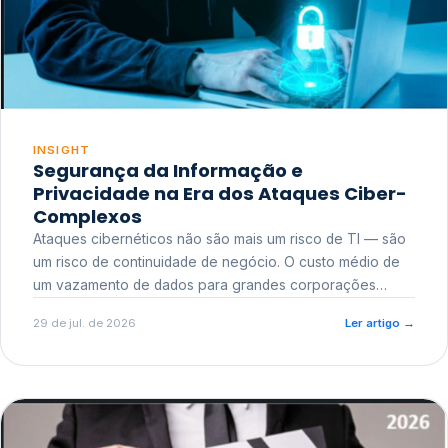
INSIGHT
Segurança da Informação e
Privacidade na Era dos Ataques Ciber-
Complexos
Ataques cibernéticos não são mais um risco de TI — são
um risco de continuidade de negócio. O custo médio de
um vazamento de dados para grandes corporações
ultrapassa a casa dos milhões, sem contar o dano
29 de jul. de 2026
Ler artigo
→
reputacional e o risco regulatório junto a órgãos como a
ANPD.