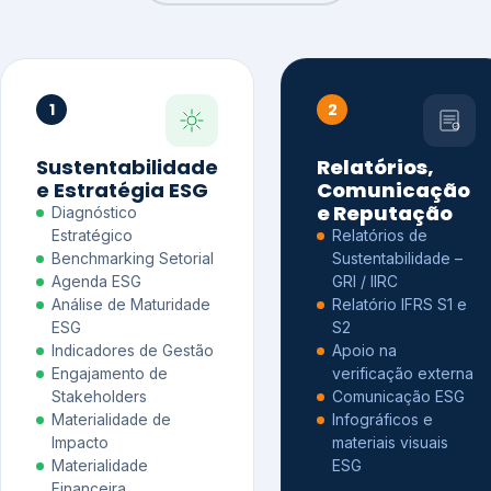
1
2
Sustentabilidade
Relatórios,
e Estratégia ESG
Comunicação
e Reputação
Diagnóstico
Estratégico
Relatórios de
Benchmarking Setorial
Sustentabilidade –
Agenda ESG
GRI / IIRC
Análise de Maturidade
Relatório IFRS S1 e
ESG
S2
Indicadores de Gestão
Apoio na
Engajamento de
verificação externa
Stakeholders
Comunicação ESG
Materialidade de
Infográficos e
Impacto
materiais visuais
Materialidade
ESG
Financeira