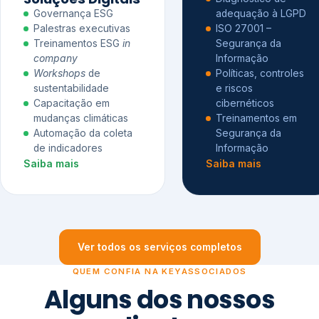
Governança ESG
adequação à LGPD
Palestras executivas
ISO 27001 –
Treinamentos ESG
in
Segurança da
company
Informação
Workshops
de
Políticas, controles
sustentabilidade
e riscos
Capacitação em
cibernéticos
mudanças climáticas
Treinamentos em
Automação da coleta
Segurança da
de indicadores
Informação
Saiba mais
Saiba mais
Ver todos os serviços completos
QUEM CONFIA NA KEYASSOCIADOS
Alguns dos nossos