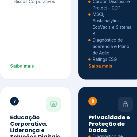
Riscos Corporativos
Carbon Disclosure
Project – CDP
MSCI,
Sustainalytics,
EcoVadis e Sistema
B
Diagnóstico de
aderência e Plano
de Ação
Ratings ESG
Saiba mais
Saiba mais
7
8
Educação
Privacidade e
Corporativa,
Proteção de
Liderança e
Dados
Soluções Digitais
Diagnóstico de