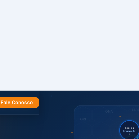
Fale Conosco
e
ESR
ONA
GRI
Seg. da
Informação
SI
Sus
Audi
Certif.
ISO 27701
ISO
CDP
7001,
GHG