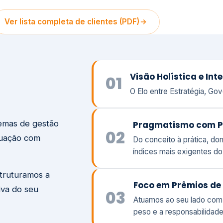
temas de gestão
Pragmatismo com P
02
tuação com
Do conceito à prática, d
índices mais exigentes d
struturamos a
Foco em Prêmios de 
iva do seu
03
Atuamos ao seu lado com
peso e a responsabilidade
Visão
Va
Clique aqui →