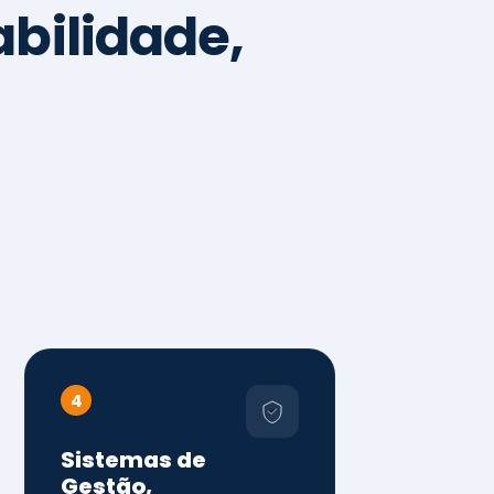
4
Sistemas de
Gestão,
Certificações e
Conformidade
ISO 9001, 14001 e 45001
ISO 20000, 22000, 41001 e
14064
Diagnóstico de aderência
normativa
Auditorias internas