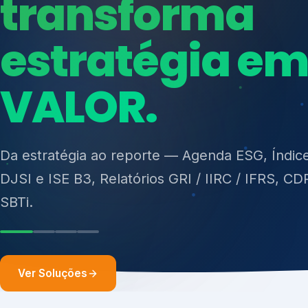
ISO 27701, ISO 42001, ISO 37001, ISO 9001, IS
14001, ISO 45001, ONA e PNQ — Gestão de re
sólidos (PGRS/PMGRS).
Ver Soluções
Soluções integ
gest
Atuação integrada para fortalecer estratégia
desempenho e conformidade