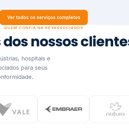
trias, hospitais e
ociados para seus
onformidade.
Ver lista completa de clientes (PDF)
Visão Holística e In
01
O Elo entre Estratégia, Go