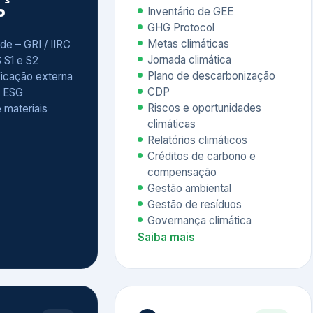
Relatórios climáticos
Créditos de carbono e
compensação
Gestão ambiental
Gestão de resíduos
Governança climática
Saiba mais
7
atings e
Educação
 ESG
Corporativa,
Liderança e
tainability
Soluções Digitais
/ CSA
Governança ESG
sure Project –
Palestras executivas