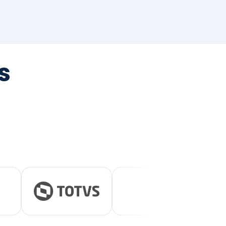
tegrada
vernança e ESG.