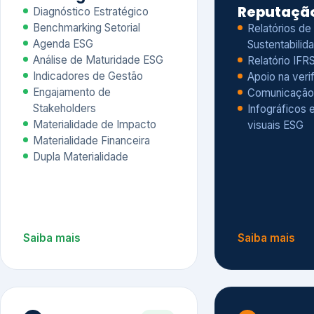
Materialidade Financeira
Dupla Materialidade
Saiba mais
Saiba mais
5
6
Governança e Riscos
Índices, R
Avaliação
Governança ESG
Mapeamento de Riscos ESG
Dow Jones Sus
Due diligence
ESG
Index – DJSI 
Integração ESG aos Riscos
ISE B3
Corporativos
Carbon Disclo