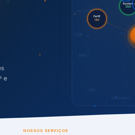
O
síduos
SBTi
Stakeholders
NOSSOS SERVIÇOS
radas para sustenta
ão e conformidade
, transparência,
.