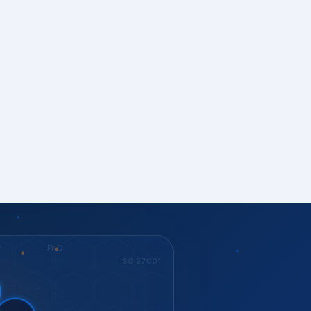
S
PNQ
ISO 27001
tent.
torias
ESG
ISO 37001
KEY
Dow Jones
GESTÃO
ISO 14001