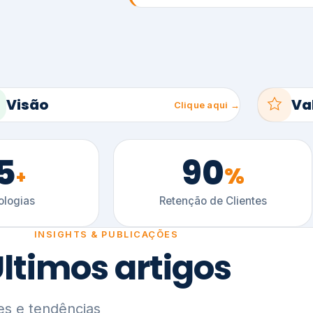
5
90
%
+
logias
Retenção de Clientes
INSIGHTS & PUBLICAÇÕES
ltimos artigos
es e tendências