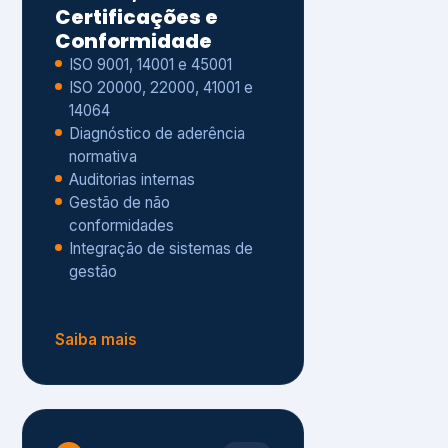
Gestão de não
conformidades
Integração de sistemas de
gestão
Saiba mais
8
Privacidade e
Proteção de Dados
Diagnóstico de adequação à
LGPD
ISO 27001 – Segurança da
Informação