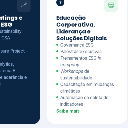
Treinamentos ESG
in
alytics,
company
istema B
Workshops
de
e aderência e
sustentabilidade
o
Capacitação em mudanças
climáticas
Automação da coleta de
indicadores
Saiba mais
Ver todos os serviços completos
QUEM CONFIA NA KEYASSOCIADOS
 dos nossos cliente