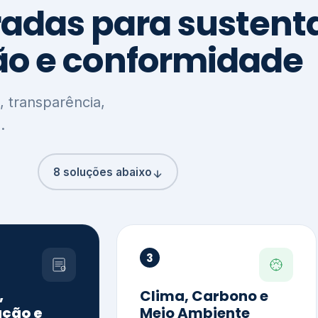
8 soluções abaixo
3
,
Clima, Carbono e
ção e
Meio Ambiente
o
Inventário de GEE
GHG Protocol
Metas climáticas
de – GRI / IIRC
Jornada climática
S S1 e S2
Plano de descarbonização
ficação externa
CDP
 ESG
Riscos e oportunidades
e materiais
climáticas