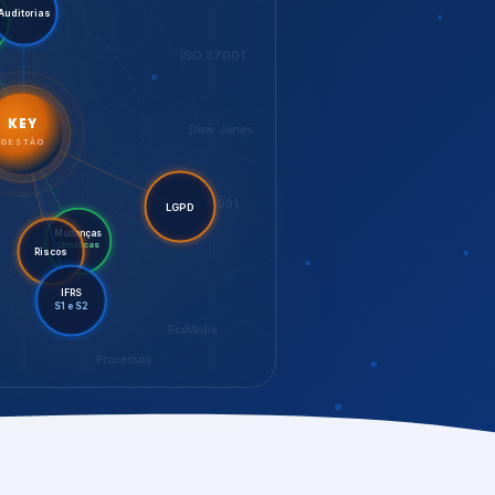
LGPD
Riscos
Mudanças
Climáticas
IFRS
S1 e S2
EcoVadis
Processos
bilidade,