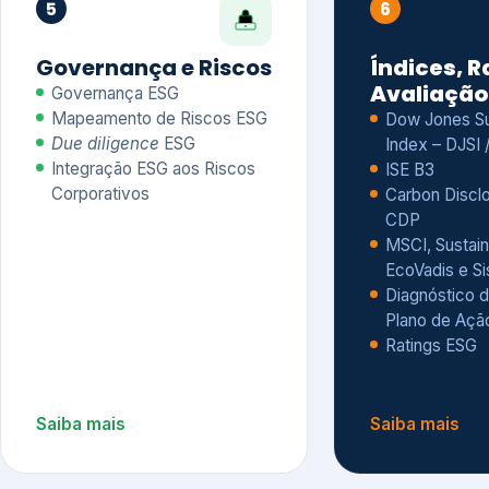
CDP
MSCI, Sustain
EcoVadis e S
Diagnóstico d
Plano de Açã
Ratings ESG
Saiba mais
Saiba mais
Alguns