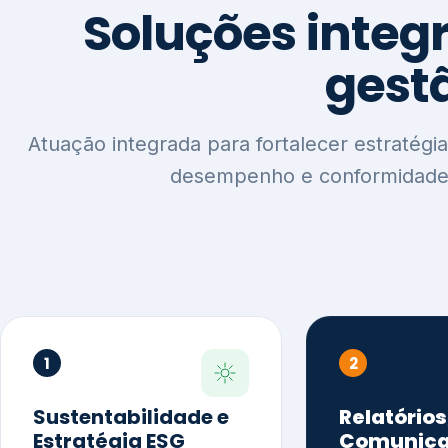
1
2
Sustentabilidade e
Relatórios
Estratégia ESG
Comunica
Reputaçã
Diagnóstico Estratégico
Benchmarking Setorial
Relatórios de
Agenda ESG
Sustentabilida
Análise de Maturidade ESG
Relatório IFR
Indicadores de Gestão
Apoio na veri
Engajamento de
Comunicação
Stakeholders
Infográficos 
Materialidade de Impacto
visuais ESG