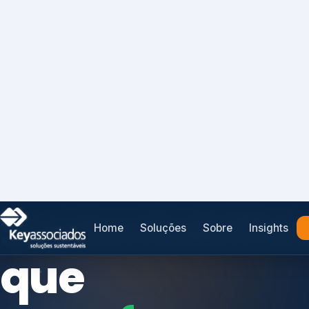
Home
Soluções
Sobre
Insights
SISTEMAS DE GESTÃO OTIMIZADOS E INTEGRADOS
Conformidad
que
protege seu
Índices de Mercado
negócio.
Mudanças Climáticas
Reputação e Cadeia
Reporte Regulatório
Consultoria, auditoria e treinamentos em ISO 2