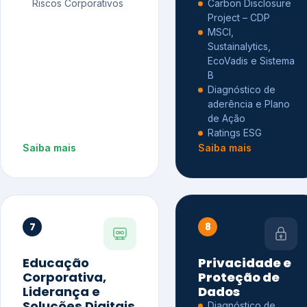
Riscos Corporativos
Carbon Disclosure
Project – CDP
MSCI,
Sustainalytics,
EcoVadis e Sistema
B
Diagnóstico de
aderência e Plano
de Ação
Ratings ESG
Saiba mais
Saiba mais
7
8
Educação
Privacidade e
Corporativa,
Proteção de
Liderança e
Dados
Soluções Digitais
Diagnóstico de