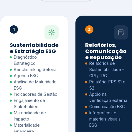
1
2
Sustentabilidade
Relatórios,
e Estratégia ESG
Comunicação
e Reputação
Diagnóstico
Estratégico
Relatórios de
Benchmarking Setorial
Sustentabilidade –
Agenda ESG
GRI / IIRC
Análise de Maturidade
Relatório IFRS S1 e
ESG
S2
Indicadores de Gestão
Apoio na
Engajamento de
verificação externa
Stakeholders
Comunicação ESG
Materialidade de
Infográficos e
Impacto
materiais visuais
Materialidade
ESG
Financeira