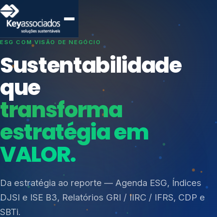
SISTEMAS DE GESTÃO OTIMIZADOS E INTEGRADOS
Conformidade que
protege seu
negócio.
Índices de Mercado
Mudanças Climáticas
Consultoria, auditoria e treinamentos em ISO 27001,
Reputação e Cadeia
ISO 27701, ISO 42001, ISO 37001, ISO 9001, ISO
Reporte Regulatório
14001, ISO 45001, ONA e PNQ — Gestão de
resíduos sólidos (PGRS/PMGRS).