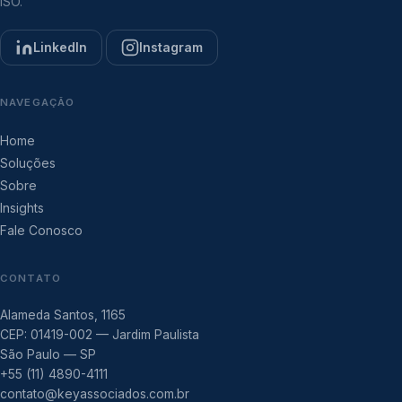
ISO.
LinkedIn
Instagram
NAVEGAÇÃO
Home
Soluções
Sobre
Insights
Fale Conosco
CONTATO
Alameda Santos, 1165
CEP: 01419-002 — Jardim Paulista
São Paulo — SP
+55 (11) 4890-4111
contato@keyassociados.com.br