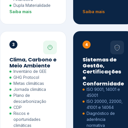
Dupla Materialidade
Saiba mais
Saiba mais
3
4
Clima, Carbono e
Sistemas de
Meio Ambiente
Gestão,
Certificações
Inventário de GEE
e
GHG Protocol
Conformidade
Metas climáticas
Jornada climática
ISO 9001, 14001 e
Plano de
45001
descarbonização
ISO 20000, 22000,
CDP
41001 e 14064
Riscos e
Diagnóstico de
oportunidades
aderência
climáticas
normativa