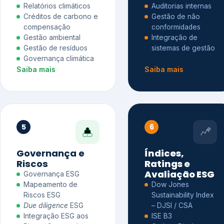
Relatórios climáticos
Auditorias internas
Créditos de carbono e
Gestão de não
compensação
conformidades
Gestão ambiental
Integração de
Gestão de resíduos
sistemas de gestão
Governança climática
Saiba mais
Saiba mais
5
6
Governança e
Índices,
Riscos
Ratings e
Avaliação ESG
Governança ESG
Mapeamento de
Dow Jones
Riscos ESG
Sustainability Index
Due diligence
ESG
– DJSI / CSA
Integração ESG aos
ISE B3