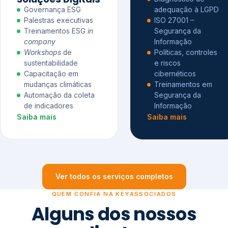
Governança ESG
adequação à LGPD
Palestras executivas
ISO 27001 –
Treinamentos ESG
in
Segurança da
company
Informação
Workshops
de
Políticas, controles
sustentabilidade
e riscos
Capacitação em
cibernéticos
mudanças climáticas
Treinamentos em
Automação da coleta
Segurança da
de indicadores
Informação
Saiba mais
Saiba mais
Ver todos os serviços completos
QUEM CONFIA NA KEYASSOCIADOS
Alguns dos nossos