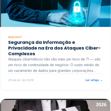
INSIGHT
Segurança da Informação e
Privacidade na Era dos Ataques Ciber-
Complexos
Ataques cibernéticos não são mais um risco de TI — são
um risco de continuidade de negócio. O custo médio de
um vazamento de dados para grandes corporações
ultrapassa a casa dos milhões, sem contar o dano
29 de jul. de 2026
Ler artigo
→
reputacional e o risco regulatório junto a órgãos como a
ANPD.