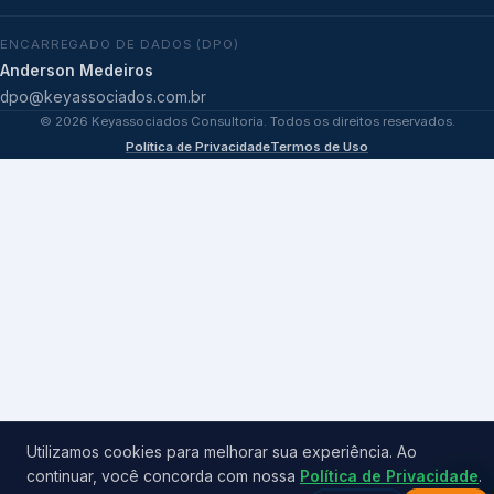
ENCARREGADO DE DADOS (DPO)
Anderson Medeiros
dpo@keyassociados.com.br
©
2026
Keyassociados Consultoria. Todos os direitos reservados.
Política de Privacidade
Termos de Uso
Utilizamos cookies para melhorar sua experiência. Ao
continuar, você concorda com nossa
Política de Privacidade
.