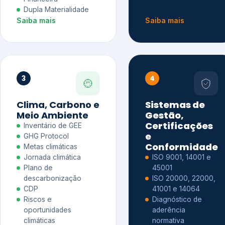
Dupla Materialidade
Saiba mais
Saiba mais
3
4
Clima, Carbono e
Sistemas de
Meio Ambiente
Gestão,
Certificações
Inventário de GEE
e
GHG Protocol
Conformidade
Metas climáticas
Jornada climática
ISO 9001, 14001 e
Plano de
45001
descarbonização
ISO 20000, 22000,
CDP
41001 e 14064
Riscos e
Diagnóstico de
oportunidades
aderência
climáticas
normativa