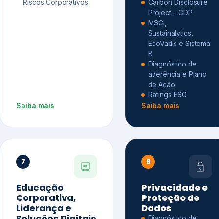
Riscos Corporativos
Carbon Disclosure
Project – CDP
MSCI,
Sustainalytics,
EcoVadis e Sistema
B
Diagnóstico de
aderência e Plano
de Ação
Ratings ESG
Saiba mais
Saiba mais
7
8
Educação
Privacidade e
Corporativa,
Proteção de
Liderança e
Dados
Soluções Digitais
Diagnóstico de