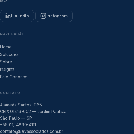
ISO.
LinkedIn
Instagram
NAVEGAÇÃO
Home
Soluções
Sobre
Insights
Fale Conosco
CONTATO
Alameda Santos, 1165
CEP: 01419-002 — Jardim Paulista
São Paulo — SP
+55 (11) 4890-4111
contato@keyassociados.com.br