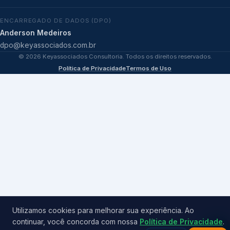
ENCARREGADO DE DADOS (DPO)
Anderson Medeiros
dpo@keyassociados.com.br
©
2026
Keyassociados Consultoria. Todos os direitos reservados.
Política de Privacidade
Termos de Uso
Utilizamos cookies para melhorar sua experiência. Ao
continuar, você concorda com nossa
Política de Privacidade
.