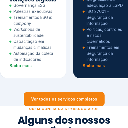
Governança ESG
adequação à LGPD
Palestras executivas
ISO 27001 –
Treinamentos ESG
in
Segurança da
company
Informação
Workshops
de
Políticas, controles
sustentabilidade
e riscos
Capacitação em
cibernéticos
mudanças climáticas
Treinamentos em
Automação da coleta
Segurança da
de indicadores
Informação
Saiba mais
Saiba mais
Ver todos os serviços completos
QUEM CONFIA NA KEYASSOCIADOS
Alguns dos nossos