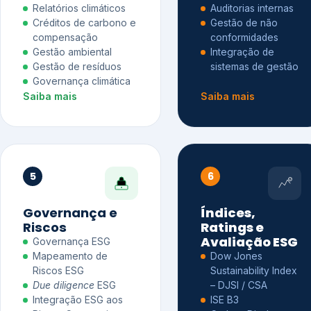
Relatórios climáticos
Auditorias internas
Créditos de carbono e
Gestão de não
compensação
conformidades
Gestão ambiental
Integração de
Gestão de resíduos
sistemas de gestão
Governança climática
Saiba mais
Saiba mais
5
6
Governança e
Índices,
Riscos
Ratings e
Avaliação ESG
Governança ESG
Mapeamento de
Dow Jones
Riscos ESG
Sustainability Index
Due diligence
ESG
– DJSI / CSA
Integração ESG aos
ISE B3