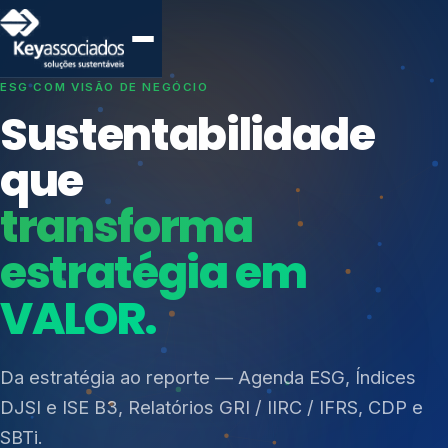
SISTEMAS DE GESTÃO OTIMIZADOS E INTEGRADOS
Conformidade que
protege seu
negócio.
Índices de Mercado
Mudanças Climáticas
Consultoria, auditoria e treinamentos em ISO 27001,
Reputação e Cadeia
ISO 27701, ISO 42001, ISO 37001, ISO 9001, ISO
Reporte Regulatório
14001, ISO 45001, ONA e PNQ — Gestão de
resíduos sólidos (PGRS/PMGRS).