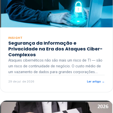
INSIGHT
Segurança da Informação e
Privacidade na Era dos Ataques Ciber-
Complexos
Ataques cibernéticos não são mais um risco de TI — são
um risco de continuidade de negócio. O custo médio de
um vazamento de dados para grandes corporações
ultrapassa a casa dos milhões, sem contar o dano
29 de jul. de 2026
Ler artigo
→
reputacional e o risco regulatório junto a órgãos como a
ANPD.