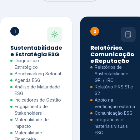
1
2
Sustentabilidade
Relatórios,
e Estratégia ESG
Comunicação
e Reputação
Diagnóstico
Estratégico
Relatórios de
Benchmarking Setorial
Sustentabilidade –
Agenda ESG
GRI / IIRC
Análise de Maturidade
Relatório IFRS S1 e
ESG
S2
Indicadores de Gestão
Apoio na
Engajamento de
verificação externa
Stakeholders
Comunicação ESG
Materialidade de
Infográficos e
Impacto
materiais visuais
Materialidade
ESG
Financeira