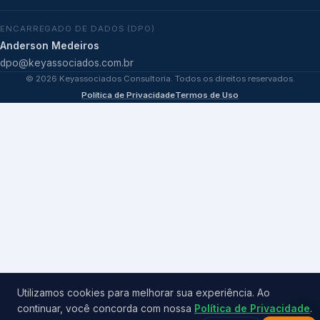
ENCARREGADO DE DADOS (DPO)
Anderson Medeiros
dpo@keyassociados.com.br
©
2026
Keyassociados Consultoria. Todos os direitos reservados.
Política de Privacidade
Termos de Uso
Utilizamos cookies para melhorar sua experiência. Ao
continuar, você concorda com nossa
Política de Privacidade
.