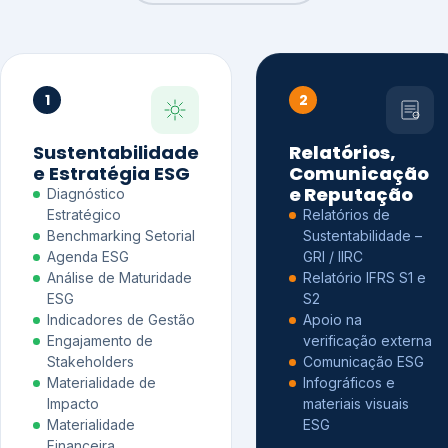
1
2
Sustentabilidade
Relatórios,
e Estratégia ESG
Comunicação
e Reputação
Diagnóstico
Estratégico
Relatórios de
Benchmarking Setorial
Sustentabilidade –
Agenda ESG
GRI / IIRC
Análise de Maturidade
Relatório IFRS S1 e
ESG
S2
Indicadores de Gestão
Apoio na
Engajamento de
verificação externa
Stakeholders
Comunicação ESG
Materialidade de
Infográficos e
Impacto
materiais visuais
Materialidade
ESG
Financeira