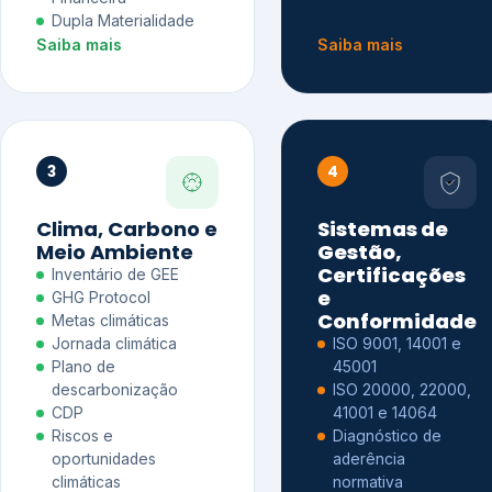
Dupla Materialidade
Saiba mais
Saiba mais
3
4
Clima, Carbono e
Sistemas de
Meio Ambiente
Gestão,
Certificações
Inventário de GEE
e
GHG Protocol
Conformidade
Metas climáticas
Jornada climática
ISO 9001, 14001 e
Plano de
45001
descarbonização
ISO 20000, 22000,
CDP
41001 e 14064
Riscos e
Diagnóstico de
oportunidades
aderência
climáticas
normativa