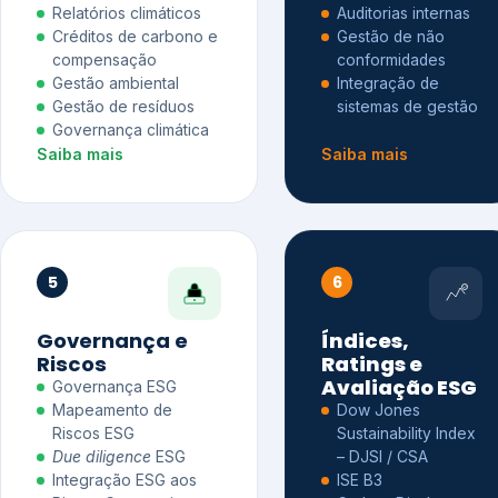
Relatórios climáticos
Auditorias internas
Créditos de carbono e
Gestão de não
compensação
conformidades
Gestão ambiental
Integração de
Gestão de resíduos
sistemas de gestão
Governança climática
Saiba mais
Saiba mais
5
6
Governança e
Índices,
Riscos
Ratings e
Avaliação ESG
Governança ESG
Mapeamento de
Dow Jones
Riscos ESG
Sustainability Index
Due diligence
ESG
– DJSI / CSA
Integração ESG aos
ISE B3