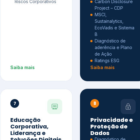
Riscos Corporativos
Carbon Disclosure
Project – CDP
MSCI,
Sustainalytics,
EcoVadis e Sistema
B
Diagnóstico de
aderência e Plano
de Ação
Ratings ESG
Saiba mais
Saiba mais
7
8
Educação
Privacidade e
Corporativa,
Proteção de
Liderança e
Dados
Soluções Digitais
Diagnóstico de