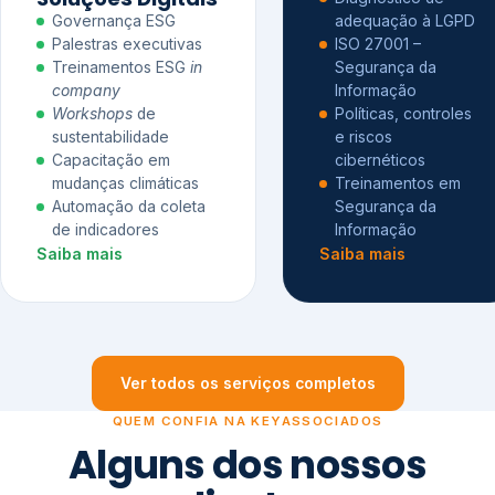
Governança ESG
adequação à LGPD
Palestras executivas
ISO 27001 –
Treinamentos ESG
in
Segurança da
company
Informação
Workshops
de
Políticas, controles
sustentabilidade
e riscos
Capacitação em
cibernéticos
mudanças climáticas
Treinamentos em
Automação da coleta
Segurança da
de indicadores
Informação
Saiba mais
Saiba mais
Ver todos os serviços completos
QUEM CONFIA NA KEYASSOCIADOS
Alguns dos nossos