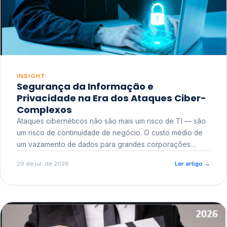
INSIGHT
Segurança da Informação e
Privacidade na Era dos Ataques Ciber-
Complexos
Ataques cibernéticos não são mais um risco de TI — são
um risco de continuidade de negócio. O custo médio de
um vazamento de dados para grandes corporações
ultrapassa a casa dos milhões, sem contar o dano
29 de jul. de 2026
Ler artigo
→
reputacional e o risco regulatório junto a órgãos como a
ANPD.