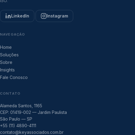
ISO.
LinkedIn
Instagram
NAVEGAÇÃO
Home
Soluções
Sobre
Insights
Fale Conosco
CONTATO
Alameda Santos, 1165
CEP: 01419-002 — Jardim Paulista
São Paulo — SP
+55 (11) 4890-4111
contato@keyassociados.com.br