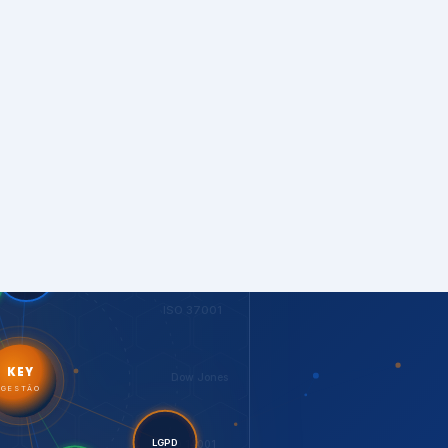
S
PNQ
ISO 27001
t.
ditorias
ISO 37001
KEY
Dow Jones
GESTÃO
ISO 14001