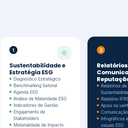
1
2
Sustentabilidade e
Relatórios
Estratégia ESG
Comunica
Reputaçã
Diagnóstico Estratégico
Benchmarking Setorial
Relatórios de
Agenda ESG
Sustentabilida
Análise de Maturidade ESG
Relatório IFR
Indicadores de Gestão
Apoio na veri
Engajamento de
Comunicação
Stakeholders
Infográficos 
Materialidade de Impacto
visuais ESG