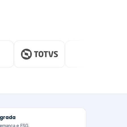
tegrada
vernança e ESG.