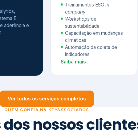
Treinamentos ESG
in
alytics,
company
istema B
Workshops
de
e aderência e
sustentabilidade
o
Capacitação em mudanças
climáticas
Automação da coleta de
indicadores
Saiba mais
Ver todos os serviços completos
QUEM CONFIA NA KEYASSOCIADOS
 dos nossos cliente