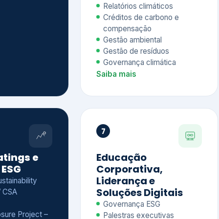
Relatórios climáticos
Créditos de carbono e
compensação
Gestão ambiental
Gestão de resíduos
Governança climática
Saiba mais
7
atings e
Educação
 ESG
Corporativa,
Liderança e
tainability
Soluções Digitais
/ CSA
Governança ESG
sure Project –
Palestras executivas