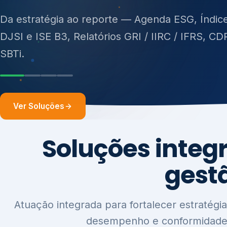
ISO 27701, ISO 42001, ISO 37001, ISO 9001, IS
14001, ISO 45001, ONA e PNQ — Gestão de re
Da estratégia ao reporte — Agenda ESG, Índic
sólidos (PGRS/PMGRS).
DJSI e ISE B3, Relatórios GRI / IIRC / IFRS, CD
SBTi.
Ver Soluções
Soluções integ
gest
Atuação integrada para fortalecer estratégia
desempenho e conformidade