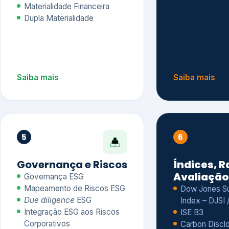
Materialidade Financeira
Dupla Materialidade
Saiba mais
Saiba mais
5
6
Governança e Riscos
Índices, R
Avaliação
Governança ESG
Mapeamento de Riscos ESG
Dow Jones Sus
Due diligence
ESG
Index – DJSI 
Integração ESG aos Riscos
ISE B3
Corporativos
Carbon Disclo