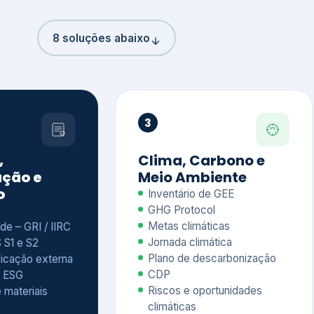
8 soluções abaixo
3
,
Clima, Carbono e
ção e
Meio Ambiente
o
Inventário de GEE
GHG Protocol
Metas climáticas
de – GRI / IIRC
Jornada climática
S S1 e S2
Plano de descarbonização
ficação externa
CDP
 ESG
Riscos e oportunidades
e materiais
climáticas