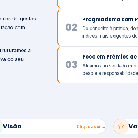
temas de gestão
Pragmatismo com P
02
tuação com
Do conceito à prática, d
índices mais exigentes d
struturamos a
Foco em Prêmios de 
iva do seu
03
Atuamos ao seu lado com
peso e a responsabilidade
Visão
Va
Clique aqui →