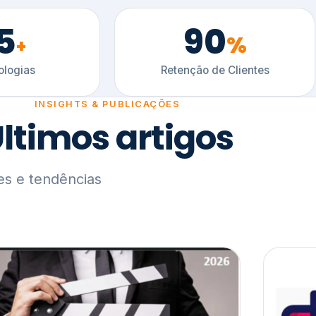
5
90
%
+
logias
Retenção de Clientes
INSIGHTS & PUBLICAÇÕES
ltimos artigos
es e tendências