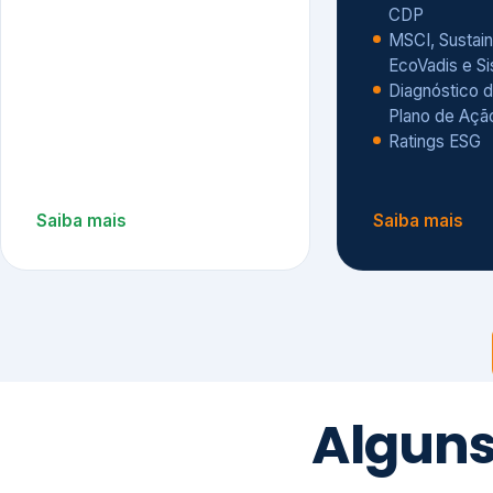
CDP
MSCI, Sustain
EcoVadis e S
Diagnóstico d
Plano de Açã
Ratings ESG
Saiba mais
Saiba mais
Alguns