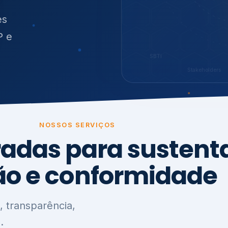
O
síduos
es
P e
SBTi
Stakeholders
NOSSOS SERVIÇOS
radas para sustenta
ão e conformidade
, transparência,
.