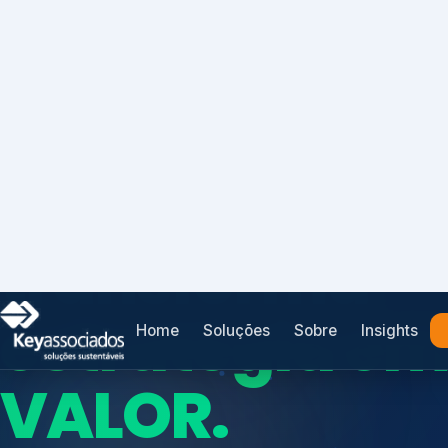
Home
Soluções
Sobre
Insights
SISTEMAS DE GESTÃO OTIMIZADOS E INTEGRADOS
Conformidad
que
protege seu
Índices de Mercado
negócio.
Mudanças Climáticas
Reputação e Cadeia
Reporte Regulatório
Consultoria, auditoria e treinamentos em ISO 2