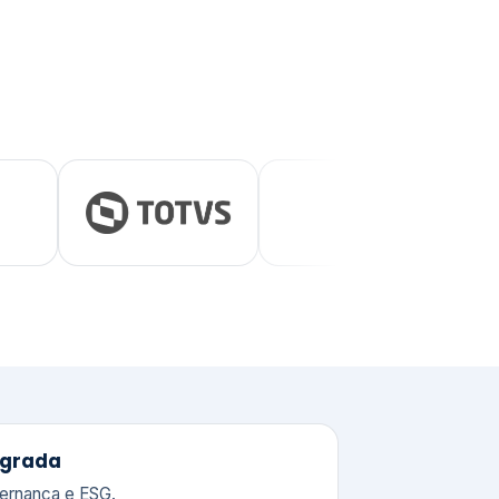
tegrada
vernança e ESG.