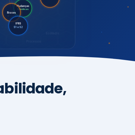
LGPD
Mudanças
Riscos
Climáticas
IFRS
S1 e S2
EcoVadis
Processos
bilidade,