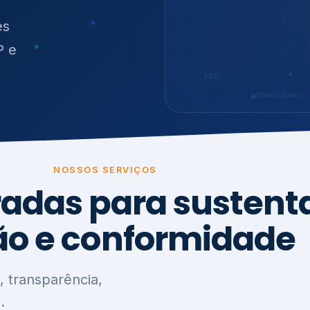
O
síduos
SBTi
Stakeholders
NOSSOS SERVIÇOS
radas para sustenta
ão e conformidade
, transparência,
.