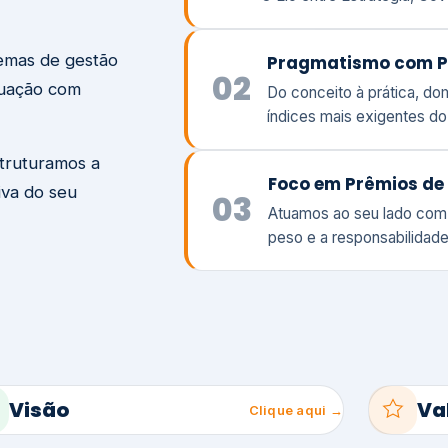
temas de gestão
Pragmatismo com P
02
tuação com
Do conceito à prática, d
índices mais exigentes d
struturamos a
Foco em Prêmios de 
iva do seu
03
Atuamos ao seu lado com
peso e a responsabilidade
Visão
Va
Clique aqui →