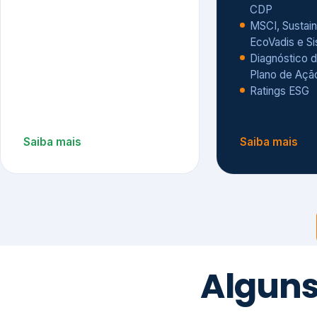
CDP
MSCI, Sustain
EcoVadis e S
Diagnóstico d
Plano de Açã
Ratings ESG
Saiba mais
Saiba mais
Alguns