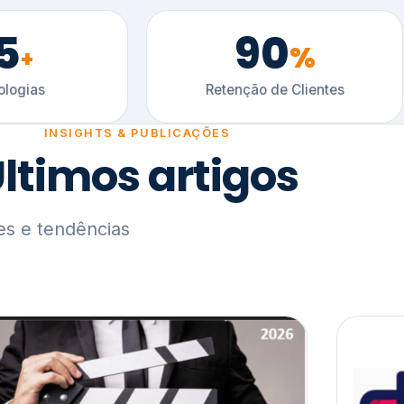
5
90
%
+
logias
Retenção de Clientes
INSIGHTS & PUBLICAÇÕES
ltimos artigos
es e tendências