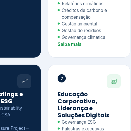
Relatórios climáticos
Créditos de carbono e
compensação
Gestão ambiental
Gestão de resíduos
Governança climática
Saiba mais
7
atings e
Educação
 ESG
Corporativa,
Liderança e
tainability
Soluções Digitais
/ CSA
Governança ESG
sure Project –
Palestras executivas