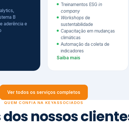
Treinamentos ESG
in
alytics,
company
istema B
Workshops
de
e aderência e
sustentabilidade
o
Capacitação em mudanças
climáticas
Automação da coleta de
indicadores
Saiba mais
Ver todos os serviços completos
QUEM CONFIA NA KEYASSOCIADOS
 dos nossos cliente