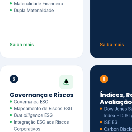
Materialidade Financeira
Dupla Materialidade
Saiba mais
Saiba mais
5
6
Governança e Riscos
Índices, R
Avaliação
Governança ESG
Mapeamento de Riscos ESG
Dow Jones Sus
Due diligence
ESG
Index – DJSI 
Integração ESG aos Riscos
ISE B3
Corporativos
Carbon Disclo