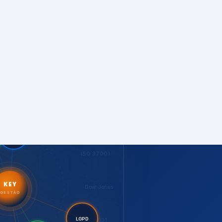
S
PNQ
ISO 27001
nt.
itorias
G
ISO 37001
KEY
Dow Jones
GESTÃO
ISO 14001