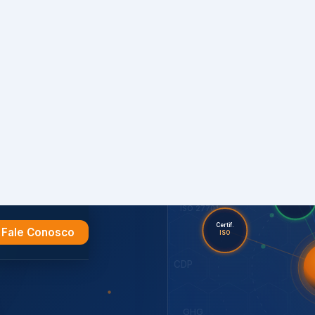
Fale Conosco
e
ESR
ONA
GRI
Seg. da
Informação
SI
Suste
Aud
ES
ISO 27701
Certif.
ISO
CDP
7001,
GHG