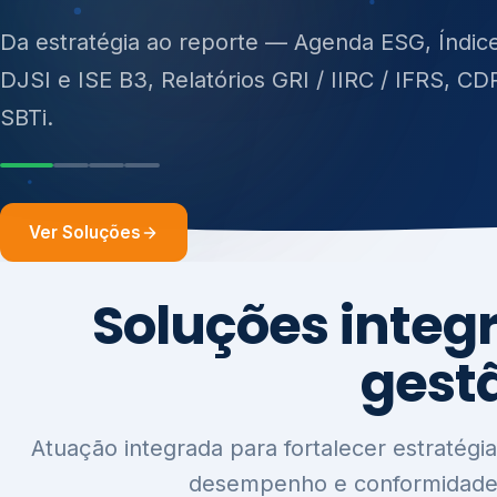
ISO 27701, ISO 42001, ISO 37001, ISO 9001, IS
14001, ISO 45001, ONA e PNQ — Gestão de re
sólidos (PGRS/PMGRS).
Ver Soluções
Soluções integ
gest
Atuação integrada para fortalecer estratégia
desempenho e conformidade