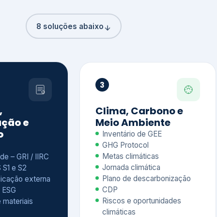
8 soluções abaixo
3
,
Clima, Carbono e
ção e
Meio Ambiente
o
Inventário de GEE
GHG Protocol
Metas climáticas
de – GRI / IIRC
Jornada climática
S S1 e S2
Plano de descarbonização
ficação externa
CDP
 ESG
Riscos e oportunidades
e materiais
climáticas