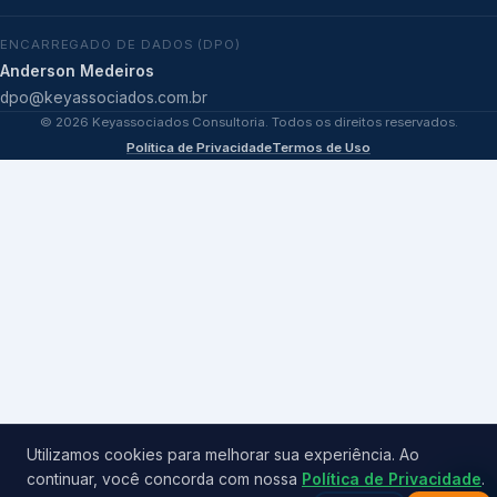
ENCARREGADO DE DADOS (DPO)
Anderson Medeiros
dpo@keyassociados.com.br
©
2026
Keyassociados Consultoria. Todos os direitos reservados.
Política de Privacidade
Termos de Uso
Utilizamos cookies para melhorar sua experiência. Ao
continuar, você concorda com nossa
Política de Privacidade
.