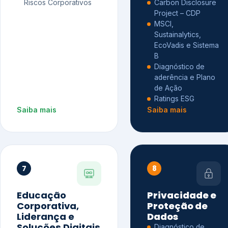
Riscos Corporativos
Carbon Disclosure
Project – CDP
MSCI,
Sustainalytics,
EcoVadis e Sistema
B
Diagnóstico de
aderência e Plano
de Ação
Ratings ESG
Saiba mais
Saiba mais
7
8
Educação
Privacidade e
Corporativa,
Proteção de
Liderança e
Dados
Soluções Digitais
Diagnóstico de