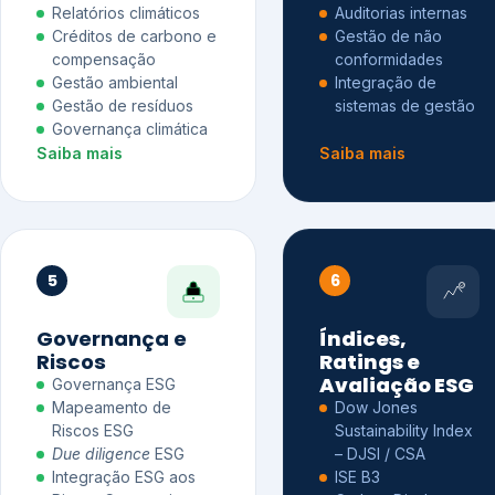
Relatórios climáticos
Auditorias internas
Créditos de carbono e
Gestão de não
compensação
conformidades
Gestão ambiental
Integração de
Gestão de resíduos
sistemas de gestão
Governança climática
Saiba mais
Saiba mais
5
6
Governança e
Índices,
Riscos
Ratings e
Avaliação ESG
Governança ESG
Mapeamento de
Dow Jones
Riscos ESG
Sustainability Index
Due diligence
ESG
– DJSI / CSA
Integração ESG aos
ISE B3