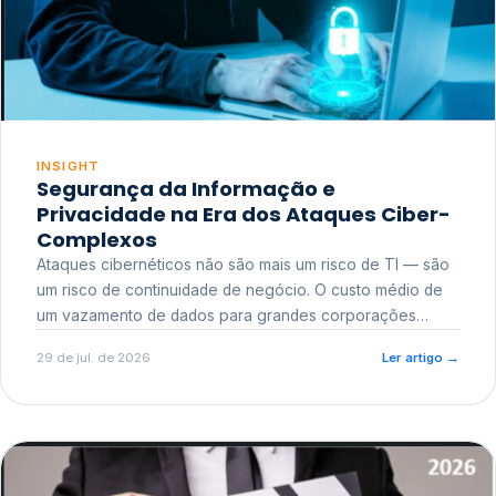
INSIGHT
Segurança da Informação e
Privacidade na Era dos Ataques Ciber-
Complexos
Ataques cibernéticos não são mais um risco de TI — são
um risco de continuidade de negócio. O custo médio de
um vazamento de dados para grandes corporações
ultrapassa a casa dos milhões, sem contar o dano
29 de jul. de 2026
Ler artigo
→
reputacional e o risco regulatório junto a órgãos como a
ANPD.