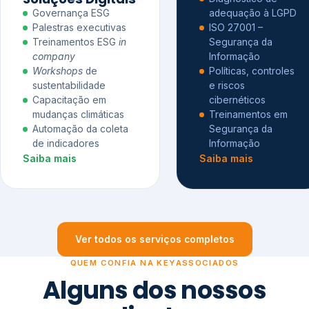
Governança ESG
adequação à LGPD
Palestras executivas
ISO 27001 –
Treinamentos ESG
in
Segurança da
company
Informação
Workshops
de
Políticas, controles
sustentabilidade
e riscos
Capacitação em
cibernéticos
mudanças climáticas
Treinamentos em
Automação da coleta
Segurança da
de indicadores
Informação
Saiba mais
Saiba mais
Ver todos os serviços completos
QUEM CONFIA NA KEYASSOCIADOS
Alguns dos nossos