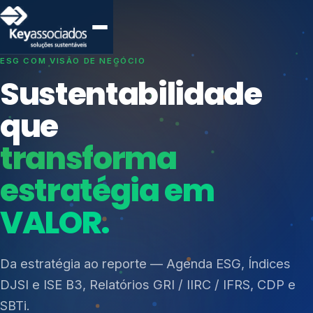
SISTEMAS DE GESTÃO OTIMIZADOS E INTEGRADOS
Conformidade que
protege seu
negócio.
Índices de Mercado
Mudanças Climáticas
Consultoria, auditoria e treinamentos em ISO 27001,
Reputação e Cadeia
ISO 27701, ISO 42001, ISO 37001, ISO 9001, ISO
Reporte Regulatório
14001, ISO 45001, ONA e PNQ — Gestão de
resíduos sólidos (PGRS/PMGRS).