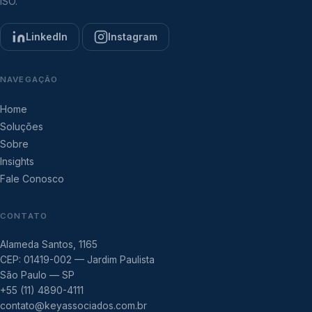
ISO.
LinkedIn
Instagram
NAVEGAÇÃO
Home
Soluções
Sobre
Insights
Fale Conosco
CONTATO
Alameda Santos, 1165
CEP: 01419-002 — Jardim Paulista
São Paulo — SP
+55 (11) 4890-4111
contato@keyassociados.com.br