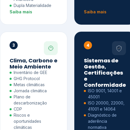
Dupla Materialidade
Saiba mais
Saiba mais
3
4
Clima, Carbono e
Sistemas de
Meio Ambiente
Gestão,
Certificações
Inventário de GEE
e
GHG Protocol
Conformidade
Metas climáticas
Jornada climática
ISO 9001, 14001 e
Plano de
45001
descarbonização
ISO 20000, 22000,
CDP
41001 e 14064
Riscos e
Diagnóstico de
oportunidades
aderência
climáticas
normativa