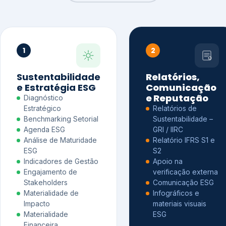
1
2
Sustentabilidade
Relatórios,
e Estratégia ESG
Comunicação
e Reputação
Diagnóstico
Estratégico
Relatórios de
Benchmarking Setorial
Sustentabilidade –
Agenda ESG
GRI / IIRC
Análise de Maturidade
Relatório IFRS S1 e
ESG
S2
Indicadores de Gestão
Apoio na
Engajamento de
verificação externa
Stakeholders
Comunicação ESG
Materialidade de
Infográficos e
Impacto
materiais visuais
Materialidade
ESG
Financeira