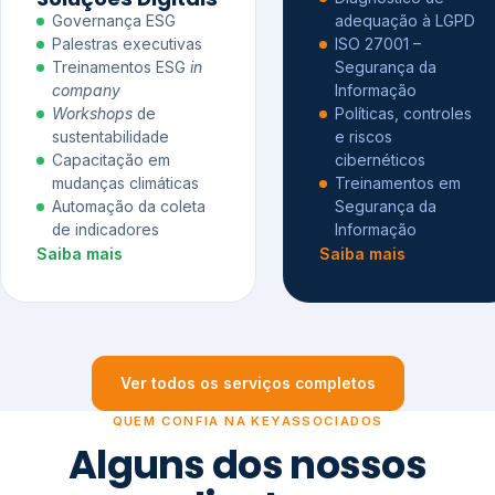
Governança ESG
adequação à LGPD
Palestras executivas
ISO 27001 –
Treinamentos ESG
in
Segurança da
company
Informação
Workshops
de
Políticas, controles
sustentabilidade
e riscos
Capacitação em
cibernéticos
mudanças climáticas
Treinamentos em
Automação da coleta
Segurança da
de indicadores
Informação
Saiba mais
Saiba mais
Ver todos os serviços completos
QUEM CONFIA NA KEYASSOCIADOS
Alguns dos nossos