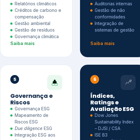
Relatórios climáticos
Auditorias internas
Créditos de carbono e
Gestão de não
compensação
conformidades
Gestão ambiental
Integração de
Gestão de resíduos
sistemas de gestão
Governança climática
Saiba mais
Saiba mais
5
6
Governança e
Índices,
Riscos
Ratings e
Avaliação ESG
Governança ESG
Mapeamento de
Dow Jones
Riscos ESG
Sustainability Index
Due diligence
ESG
– DJSI / CSA
Integração ESG aos
ISE B3