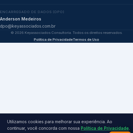
ENCARREGADO DE DADOS (DPO)
Anderson Medeiros
dpo@keyassociados.com.br
©
2026
Keyassociados Consultoria. Todos os direitos reservados.
Política de Privacidade
Termos de Uso
Utilizamos cookies para melhorar sua experiência. Ao
continuar, você concorda com nossa
Política de Privacidade
.