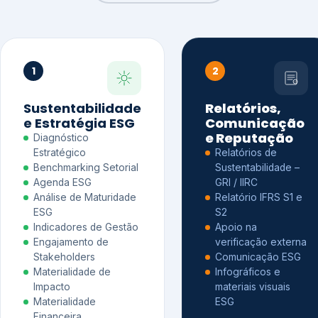
1
2
Sustentabilidade
Relatórios,
e Estratégia ESG
Comunicação
e Reputação
Diagnóstico
Estratégico
Relatórios de
Benchmarking Setorial
Sustentabilidade –
Agenda ESG
GRI / IIRC
Análise de Maturidade
Relatório IFRS S1 e
ESG
S2
Indicadores de Gestão
Apoio na
Engajamento de
verificação externa
Stakeholders
Comunicação ESG
Materialidade de
Infográficos e
Impacto
materiais visuais
Materialidade
ESG
Financeira