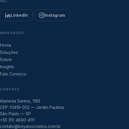
ISO.
LinkedIn
Instagram
NAVEGAÇÃO
Home
Soluções
Sobre
Insights
Fale Conosco
CONTATO
Alameda Santos, 1165
CEP: 01419-002 — Jardim Paulista
São Paulo — SP
+55 (11) 4890-4111
contato@keyassociados.com.br