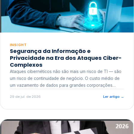
INSIGHT
Segurança da Informação e
Privacidade na Era dos Ataques Ciber-
Complexos
Ataques cibernéticos não são mais um risco de TI — são
um risco de continuidade de negócio. O custo médio de
um vazamento de dados para grandes corporações
ultrapassa a casa dos milhões, sem contar o dano
29 de jul. de 2026
Ler artigo
→
reputacional e o risco regulatório junto a órgãos como a
ANPD.