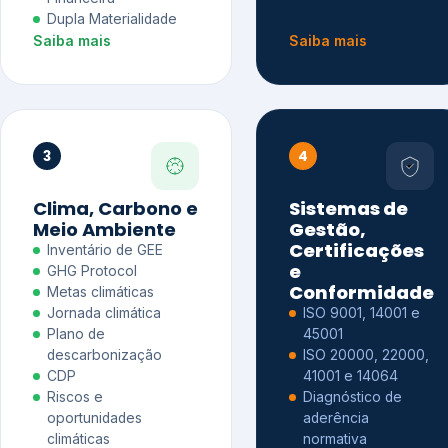
Dupla Materialidade
Saiba mais
Saiba mais
3
4
Clima, Carbono e
Sistemas de
Meio Ambiente
Gestão,
Certificações
Inventário de GEE
e
GHG Protocol
Conformidade
Metas climáticas
Jornada climática
ISO 9001, 14001 e
Plano de
45001
descarbonização
ISO 20000, 22000,
CDP
41001 e 14064
Riscos e
Diagnóstico de
oportunidades
aderência
climáticas
normativa