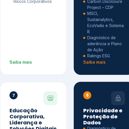
Riscos Corporativos
Carbon Disclosure
Project – CDP
MSCI,
Sustainalytics,
EcoVadis e Sistema
B
Diagnóstico de
aderência e Plano
de Ação
Ratings ESG
Saiba mais
Saiba mais
7
8
Educação
Privacidade e
Corporativa,
Proteção de
Liderança e
Dados
Soluções Digitais
Diagnóstico de