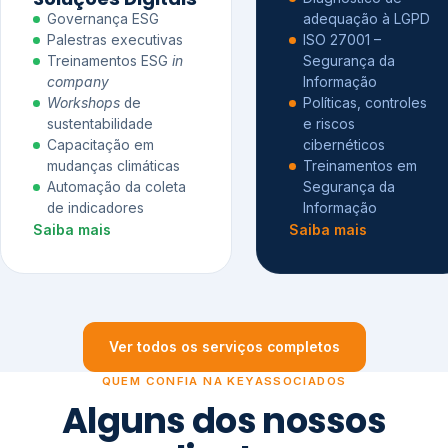
Governança ESG
adequação à LGPD
Palestras executivas
ISO 27001 –
Treinamentos ESG
in
Segurança da
company
Informação
Workshops
de
Políticas, controles
sustentabilidade
e riscos
Capacitação em
cibernéticos
mudanças climáticas
Treinamentos em
Automação da coleta
Segurança da
de indicadores
Informação
Saiba mais
Saiba mais
Ver todos os serviços completos
QUEM CONFIA NA KEYASSOCIADOS
Alguns dos nossos