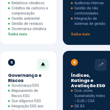
Relatórios climáticos
Auditorias internas
Créditos de carbono e
Gestão de não
compensação
conformidades
Gestão ambiental
Integração de
Gestão de resíduos
sistemas de gestão
Governança climática
Saiba mais
Saiba mais
5
6
Governança e
Índices,
Riscos
Ratings e
Avaliação ESG
Governança ESG
Mapeamento de
Dow Jones
Riscos ESG
Sustainability Index
Due diligence
ESG
– DJSI / CSA
Integração ESG aos
ISE B3