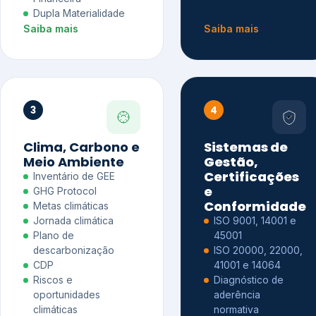
Dupla Materialidade
Saiba mais
Saiba mais
3
4
Clima, Carbono e
Sistemas de
Meio Ambiente
Gestão,
Certificações
Inventário de GEE
e
GHG Protocol
Conformidade
Metas climáticas
Jornada climática
ISO 9001, 14001 e
Plano de
45001
descarbonização
ISO 20000, 22000,
CDP
41001 e 14064
Riscos e
Diagnóstico de
oportunidades
aderência
climáticas
normativa