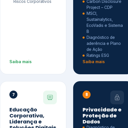
Riscos Corporativos
Carbon Disclosure
Project – CDP
MSCI,
Sustainalytics,
EcoVadis e Sistema
B
Diagnóstico de
aderência e Plano
de Ação
Ratings ESG
Saiba mais
Saiba mais
7
8
Educação
Privacidade e
Corporativa,
Proteção de
Liderança e
Dados
Soluções Digitais
Diagnóstico de