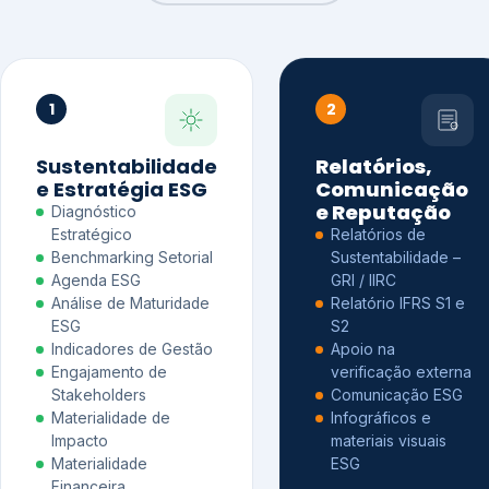
1
2
Sustentabilidade
Relatórios,
e Estratégia ESG
Comunicação
e Reputação
Diagnóstico
Estratégico
Relatórios de
Benchmarking Setorial
Sustentabilidade –
Agenda ESG
GRI / IIRC
Análise de Maturidade
Relatório IFRS S1 e
ESG
S2
Indicadores de Gestão
Apoio na
Engajamento de
verificação externa
Stakeholders
Comunicação ESG
Materialidade de
Infográficos e
Impacto
materiais visuais
Materialidade
ESG
Financeira