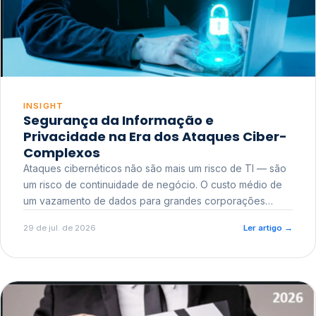
INSIGHT
Segurança da Informação e
Privacidade na Era dos Ataques Ciber-
Complexos
Ataques cibernéticos não são mais um risco de TI — são
um risco de continuidade de negócio. O custo médio de
um vazamento de dados para grandes corporações
ultrapassa a casa dos milhões, sem contar o dano
29 de jul. de 2026
Ler artigo
→
reputacional e o risco regulatório junto a órgãos como a
ANPD.