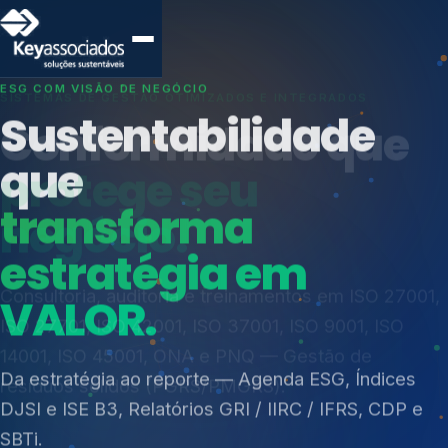
SISTEMAS DE GESTÃO OTIMIZADOS E INTEGRADOS
Conformidade que
protege seu
negócio.
Índices de Mercado
Mudanças Climáticas
Consultoria, auditoria e treinamentos em ISO 27001,
Reputação e Cadeia
ISO 27701, ISO 42001, ISO 37001, ISO 9001, ISO
Reporte Regulatório
14001, ISO 45001, ONA e PNQ — Gestão de
resíduos sólidos (PGRS/PMGRS).