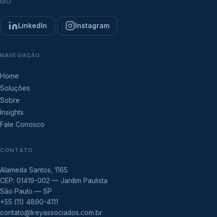
ISO.
LinkedIn
Instagram
NAVEGAÇÃO
Home
Soluções
Sobre
Insights
Fale Conosco
CONTATO
Alameda Santos, 1165
CEP: 01419-002 — Jardim Paulista
São Paulo — SP
+55 (11) 4890-4111
contato@keyassociados.com.br