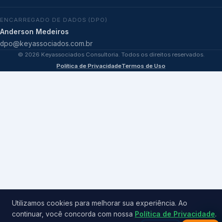
ENCARREGADO DE DADOS (DPO)
Anderson Medeiros
dpo@keyassociados.com.br
©
2026
Keyassociados Consultoria. Todos os direitos reservados.
Política de Privacidade
Termos de Uso
Utilizamos cookies para melhorar sua experiência. Ao
continuar, você concorda com nossa
Política de Privacidade
.