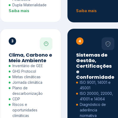
Dupla Materialidade
Saiba mais
Saiba mais
3
4
Clima, Carbono e
Sistemas de
Meio Ambiente
Gestão,
Certificações
Inventário de GEE
e
GHG Protocol
Conformidade
Metas climáticas
Jornada climática
ISO 9001, 14001 e
Plano de
45001
descarbonização
ISO 20000, 22000,
CDP
41001 e 14064
Riscos e
Diagnóstico de
oportunidades
aderência
climáticas
normativa