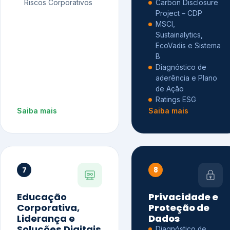
Riscos Corporativos
Carbon Disclosure
Project – CDP
MSCI,
Sustainalytics,
EcoVadis e Sistema
B
Diagnóstico de
aderência e Plano
de Ação
Ratings ESG
Saiba mais
Saiba mais
7
8
Educação
Privacidade e
Corporativa,
Proteção de
Liderança e
Dados
Soluções Digitais
Diagnóstico de