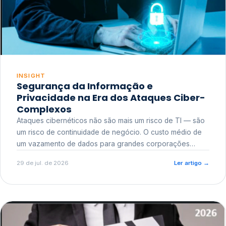
INSIGHT
Segurança da Informação e
Privacidade na Era dos Ataques Ciber-
Complexos
Ataques cibernéticos não são mais um risco de TI — são
um risco de continuidade de negócio. O custo médio de
um vazamento de dados para grandes corporações
ultrapassa a casa dos milhões, sem contar o dano
29 de jul. de 2026
Ler artigo
→
reputacional e o risco regulatório junto a órgãos como a
ANPD.