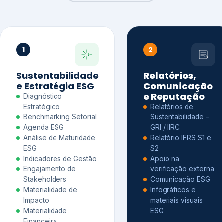
1
2
Sustentabilidade
Relatórios,
e Estratégia ESG
Comunicação
e Reputação
Diagnóstico
Estratégico
Relatórios de
Benchmarking Setorial
Sustentabilidade –
Agenda ESG
GRI / IIRC
Análise de Maturidade
Relatório IFRS S1 e
ESG
S2
Indicadores de Gestão
Apoio na
Engajamento de
verificação externa
Stakeholders
Comunicação ESG
Materialidade de
Infográficos e
Impacto
materiais visuais
Materialidade
ESG
Financeira