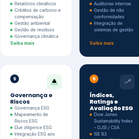
Relatórios climáticos
Auditorias internas
Créditos de carbono e
Gestão de não
compensação
conformidades
Gestão ambiental
Integração de
Gestão de resíduos
sistemas de gestão
Governança climática
Saiba mais
Saiba mais
5
6
Governança e
Índices,
Riscos
Ratings e
Avaliação ESG
Governança ESG
Mapeamento de
Dow Jones
Riscos ESG
Sustainability Index
Due diligence
ESG
– DJSI / CSA
Integração ESG aos
ISE B3