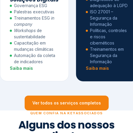
Governança ESG
adequação à LGPD
Palestras executivas
ISO 27001 –
Treinamentos ESG
in
Segurança da
company
Informação
Workshops
de
Políticas, controles
sustentabilidade
e riscos
Capacitação em
cibernéticos
mudanças climáticas
Treinamentos em
Automação da coleta
Segurança da
de indicadores
Informação
Saiba mais
Saiba mais
Ver todos os serviços completos
QUEM CONFIA NA KEYASSOCIADOS
Alguns dos nossos