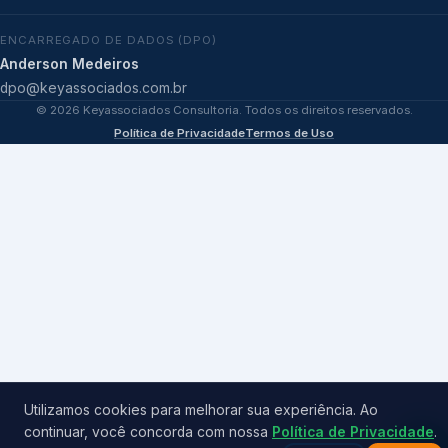
ENCARREGADO DE DADOS (DPO)
Anderson Medeiros
dpo@keyassociados.com.br
©
2026
Keyassociados Consultoria. Todos os direitos reservados.
Política de Privacidade
Termos de Uso
Utilizamos cookies para melhorar sua experiência. Ao
continuar, você concorda com nossa
Política de Privacidade
.