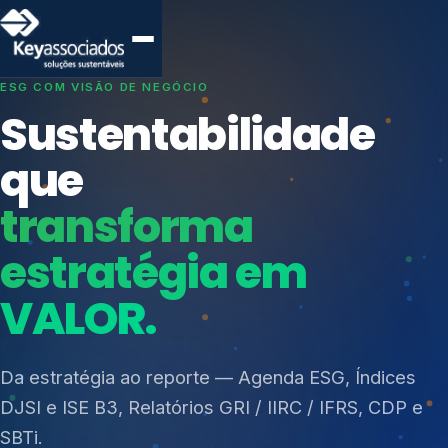
SISTEMAS DE GESTÃO OTIMIZADOS E INTEGRADOS
Conformidade que
protege seu
negócio.
Índices de Mercado
Mudanças Climáticas
Consultoria, auditoria e treinamentos em ISO 27001,
Reputação e Cadeia
ISO 27701, ISO 42001, ISO 37001, ISO 9001, ISO
Reporte Regulatório
14001, ISO 45001, ONA e PNQ — Gestão de
resíduos sólidos (PGRS/PMGRS).