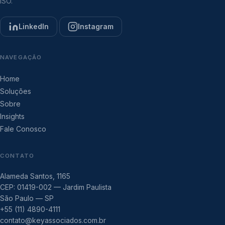
ISO.
LinkedIn
Instagram
NAVEGAÇÃO
Home
Soluções
Sobre
Insights
Fale Conosco
CONTATO
Alameda Santos, 1165
CEP: 01419-002 — Jardim Paulista
São Paulo — SP
+55 (11) 4890-4111
contato@keyassociados.com.br