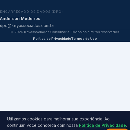
ENCARREGADO DE DADOS (DPO)
Anderson Medeiros
dpo@keyassociados.com.br
©
2026
Keyassociados Consultoria. Todos os direitos reservados.
Política de Privacidade
Termos de Uso
Utilizamos cookies para melhorar sua experiência. Ao
continuar, você concorda com nossa
Política de Privacidade
.