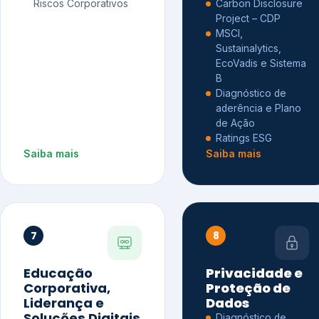
Riscos Corporativos
Carbon Disclosure
Project – CDP
MSCI,
Sustainalytics,
EcoVadis e Sistema
B
Diagnóstico de
aderência e Plano
de Ação
Ratings ESG
Saiba mais
Saiba mais
7
8
Educação
Privacidade e
Corporativa,
Proteção de
Liderança e
Dados
Soluções Digitais
Diagnóstico de