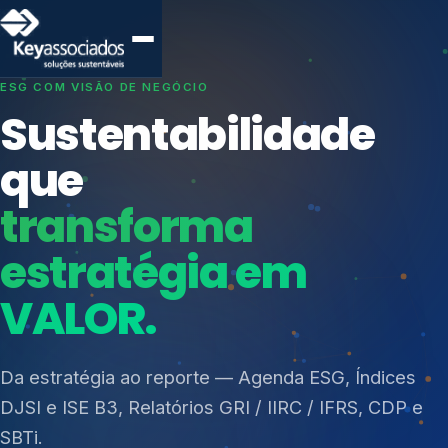
SISTEMAS DE GESTÃO OTIMIZADOS E INTEGRADOS
Conformidade que
protege seu
negócio.
Índices de Mercado
Mudanças Climáticas
Consultoria, auditoria e treinamentos em ISO 27001,
Reputação e Cadeia
ISO 27701, ISO 42001, ISO 37001, ISO 9001, ISO
Reporte Regulatório
14001, ISO 45001, ONA e PNQ — Gestão de
resíduos sólidos (PGRS/PMGRS).