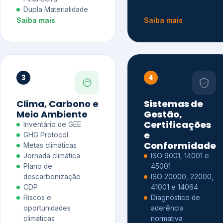
Dupla Materialidade
Saiba mais
Saiba mais
3
4
Clima, Carbono e
Sistemas de
Meio Ambiente
Gestão,
Certificações
Inventário de GEE
e
GHG Protocol
Conformidade
Metas climáticas
Jornada climática
ISO 9001, 14001 e
Plano de
45001
descarbonização
ISO 20000, 22000,
CDP
41001 e 14064
Riscos e
Diagnóstico de
oportunidades
aderência
climáticas
normativa