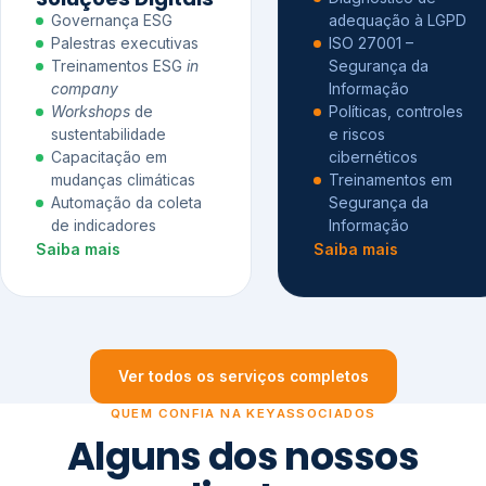
Governança ESG
adequação à LGPD
Palestras executivas
ISO 27001 –
Treinamentos ESG
in
Segurança da
company
Informação
Workshops
de
Políticas, controles
sustentabilidade
e riscos
Capacitação em
cibernéticos
mudanças climáticas
Treinamentos em
Automação da coleta
Segurança da
de indicadores
Informação
Saiba mais
Saiba mais
Ver todos os serviços completos
QUEM CONFIA NA KEYASSOCIADOS
Alguns dos nossos