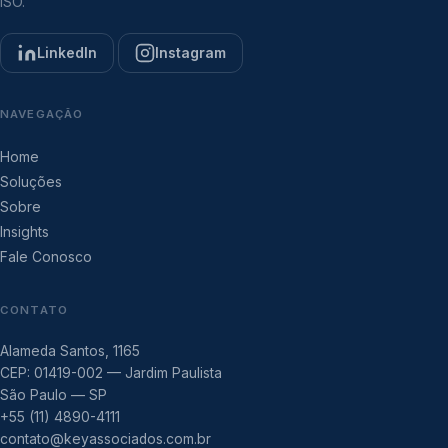
ISO.
LinkedIn
Instagram
NAVEGAÇÃO
Home
Soluções
Sobre
Insights
Fale Conosco
CONTATO
Alameda Santos, 1165
CEP: 01419-002 — Jardim Paulista
São Paulo — SP
+55 (11) 4890-4111
contato@keyassociados.com.br