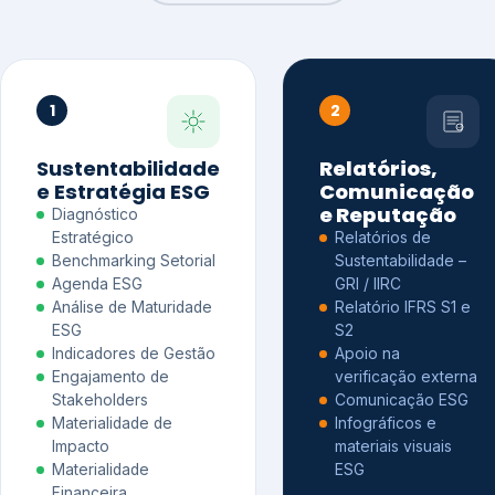
1
2
Sustentabilidade
Relatórios,
e Estratégia ESG
Comunicação
e Reputação
Diagnóstico
Estratégico
Relatórios de
Benchmarking Setorial
Sustentabilidade –
Agenda ESG
GRI / IIRC
Análise de Maturidade
Relatório IFRS S1 e
ESG
S2
Indicadores de Gestão
Apoio na
Engajamento de
verificação externa
Stakeholders
Comunicação ESG
Materialidade de
Infográficos e
Impacto
materiais visuais
Materialidade
ESG
Financeira