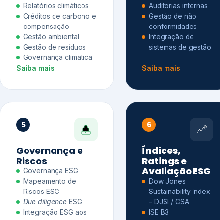
Relatórios climáticos
Auditorias internas
Créditos de carbono e
Gestão de não
compensação
conformidades
Gestão ambiental
Integração de
Gestão de resíduos
sistemas de gestão
Governança climática
Saiba mais
Saiba mais
5
6
Governança e
Índices,
Riscos
Ratings e
Avaliação ESG
Governança ESG
Mapeamento de
Dow Jones
Riscos ESG
Sustainability Index
Due diligence
ESG
– DJSI / CSA
Integração ESG aos
ISE B3