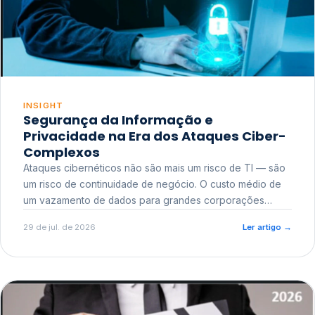
INSIGHT
Segurança da Informação e
Privacidade na Era dos Ataques Ciber-
Complexos
Ataques cibernéticos não são mais um risco de TI — são
um risco de continuidade de negócio. O custo médio de
um vazamento de dados para grandes corporações
ultrapassa a casa dos milhões, sem contar o dano
29 de jul. de 2026
Ler artigo
→
reputacional e o risco regulatório junto a órgãos como a
ANPD.