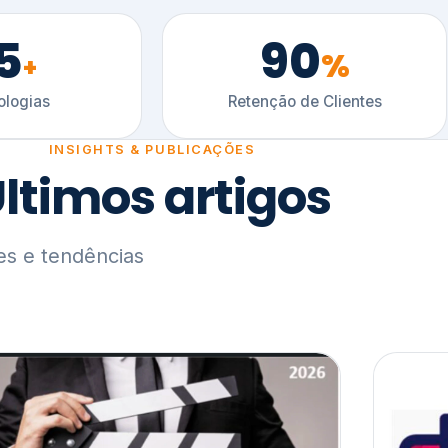
5
90
%
+
logias
Retenção de Clientes
INSIGHTS & PUBLICAÇÕES
ltimos artigos
es e tendências