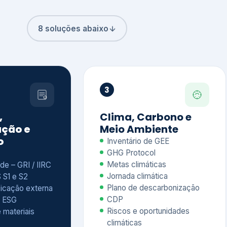
8 soluções abaixo
3
,
Clima, Carbono e
ção e
Meio Ambiente
o
Inventário de GEE
GHG Protocol
Metas climáticas
de – GRI / IIRC
Jornada climática
S S1 e S2
Plano de descarbonização
ficação externa
CDP
 ESG
Riscos e oportunidades
e materiais
climáticas