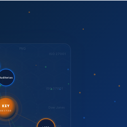
S
PNQ
ISO 27001
tent.
torias
ESG
ISO 37001
KEY
Dow Jones
GESTÃO
ISO 14001