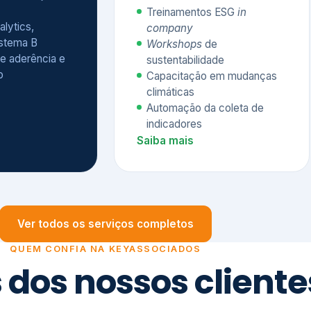
Treinamentos ESG
in
alytics,
company
istema B
Workshops
de
e aderência e
sustentabilidade
o
Capacitação em mudanças
climáticas
Automação da coleta de
indicadores
Saiba mais
Ver todos os serviços completos
QUEM CONFIA NA KEYASSOCIADOS
 dos nossos cliente