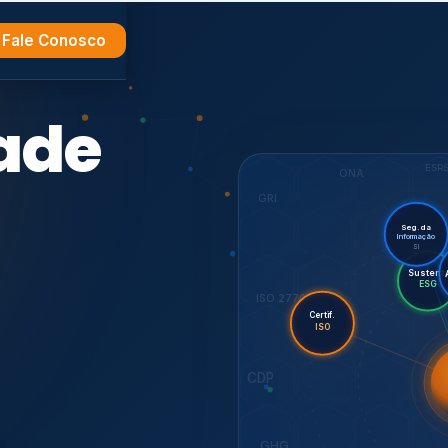
Fale Conosco
e
ESR
ONA
GRI
Seg. da
Informação
SI
Sus
Audi
ISO 27701
Certif.
ISO
CDP
7001,
GHG