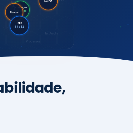
LGPD
Riscos
Mudanças
Climáticas
IFRS
S1 e S2
EcoVadis
Processos
bilidade,