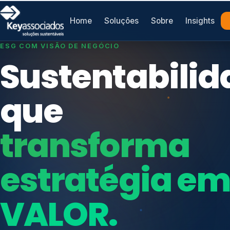
Home
Soluções
Sobre
Insights
SISTEMAS DE GESTÃO OTIMIZADOS E INTEGRADOS
Conformidad
que
protege seu
Índices de Mercado
negócio.
Mudanças Climáticas
Reputação e Cadeia
Reporte Regulatório
Consultoria, auditoria e treinamentos em ISO 2