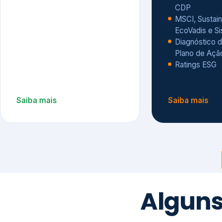
CDP
MSCI, Sustain
EcoVadis e S
Diagnóstico d
Plano de Açã
Ratings ESG
Saiba mais
Saiba mais
Alguns