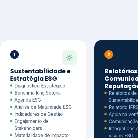
1
2
Sustentabilidade e
Relatórios
Estratégia ESG
Comunica
Reputaçã
Diagnóstico Estratégico
Benchmarking Setorial
Relatórios de
Agenda ESG
Sustentabilida
Análise de Maturidade ESG
Relatório IFR
Indicadores de Gestão
Apoio na veri
Engajamento de
Comunicação
Stakeholders
Infográficos 
Materialidade de Impacto
visuais ESG