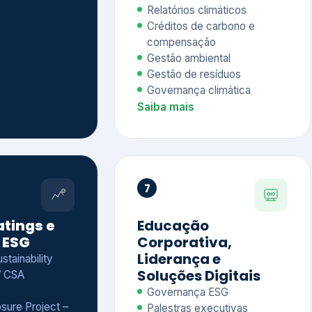
Relatórios climáticos
Créditos de carbono e
compensação
Gestão ambiental
Gestão de resíduos
Governança climática
Saiba mais
7
atings e
Educação
 ESG
Corporativa,
Liderança e
tainability
Soluções Digitais
/ CSA
Governança ESG
sure Project –
Palestras executivas