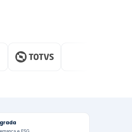
tegrada
vernança e ESG.