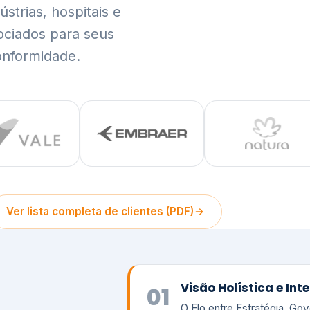
trias, hospitais e
ociados para seus
onformidade.
Ver lista completa de clientes (PDF)
Visão Holística e In
01
O Elo entre Estratégia, Go