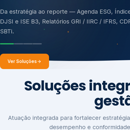
ISO 27701, ISO 42001, ISO 37001, ISO 9001, IS
14001, ISO 45001, ONA e PNQ — Gestão de re
sólidos (PGRS/PMGRS).
Ver Soluções
Soluções integ
gest
Atuação integrada para fortalecer estratégia
desempenho e conformidade