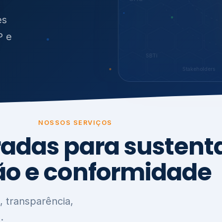
O
síduos
SBTi
Stakeholders
NOSSOS SERVIÇOS
radas para sustenta
ão e conformidade
, transparência,
.