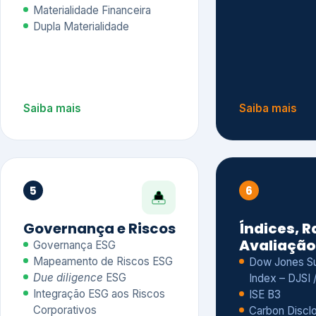
Materialidade Financeira
Dupla Materialidade
Saiba mais
Saiba mais
5
6
Governança e Riscos
Índices, R
Avaliação
Governança ESG
Mapeamento de Riscos ESG
Dow Jones Sus
Due diligence
ESG
Index – DJSI 
Integração ESG aos Riscos
ISE B3
Corporativos
Carbon Disclo