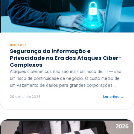
INSIGHT
Segurança da Informação e
Privacidade na Era dos Ataques Ciber-
Complexos
Ataques cibernéticos não são mais um risco de TI — são
um risco de continuidade de negócio. O custo médio de
um vazamento de dados para grandes corporações
ultrapassa a casa dos milhões, sem contar o dano
29 de jul. de 2026
Ler artigo
→
reputacional e o risco regulatório junto a órgãos como a
ANPD.