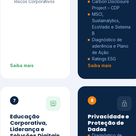
Riscos Corporativos
Carbon Disclosure
Project – CDP
MSCI,
Sustainalytics,
EcoVadis e Sistema
B
Diagnóstico de
aderência e Plano
de Ação
Ratings ESG
Saiba mais
Saiba mais
7
8
Educação
Privacidade e
Corporativa,
Proteção de
Liderança e
Dados
Soluções Digitais
Diagnóstico de