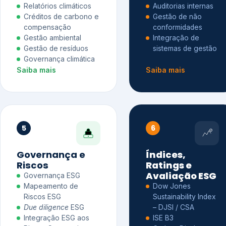
Relatórios climáticos
Auditorias internas
Créditos de carbono e
Gestão de não
compensação
conformidades
Gestão ambiental
Integração de
Gestão de resíduos
sistemas de gestão
Governança climática
Saiba mais
Saiba mais
5
6
Governança e
Índices,
Riscos
Ratings e
Avaliação ESG
Governança ESG
Mapeamento de
Dow Jones
Riscos ESG
Sustainability Index
Due diligence
ESG
– DJSI / CSA
Integração ESG aos
ISE B3