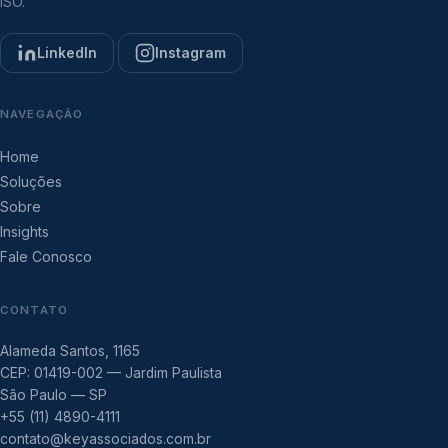
ISO.
LinkedIn
Instagram
NAVEGAÇÃO
Home
Soluções
Sobre
Insights
Fale Conosco
CONTATO
Alameda Santos, 1165
CEP: 01419-002 — Jardim Paulista
São Paulo — SP
+55 (11) 4890-4111
contato@keyassociados.com.br