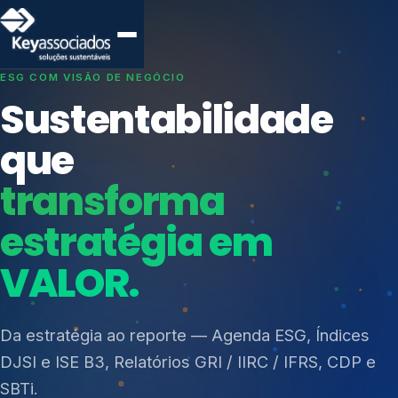
SISTEMAS DE GESTÃO OTIMIZADOS E INTEGRADOS
Conformidade que
protege seu
negócio.
Índices de Mercado
Mudanças Climáticas
Consultoria, auditoria e treinamentos em ISO 27001,
Reputação e Cadeia
ISO 27701, ISO 42001, ISO 37001, ISO 9001, ISO
Reporte Regulatório
14001, ISO 45001, ONA e PNQ — Gestão de
resíduos sólidos (PGRS/PMGRS).