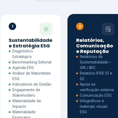
1
2
Sustentabilidade
Relatórios,
e Estratégia ESG
Comunicação
e Reputação
Diagnóstico
Estratégico
Relatórios de
Benchmarking Setorial
Sustentabilidade –
Agenda ESG
GRI / IIRC
Análise de Maturidade
Relatório IFRS S1 e
ESG
S2
Indicadores de Gestão
Apoio na
Engajamento de
verificação externa
Stakeholders
Comunicação ESG
Materialidade de
Infográficos e
Impacto
materiais visuais
Materialidade
ESG
Financeira