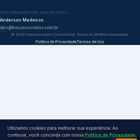
ENCARREGADO DE DADOS (DPO)
Anderson Medeiros
dpo@keyassociados.com.br
©
2026
Keyassociados Consultoria. Todos os direitos reservados.
Política de Privacidade
Termos de Uso
Utilizamos cookies para melhorar sua experiência. Ao
continuar, você concorda com nossa
Política de Privacidade
.