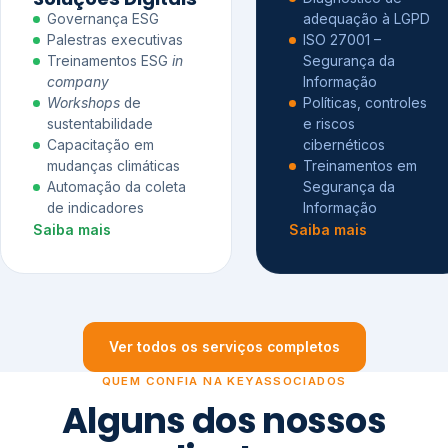
Governança ESG
adequação à LGPD
Palestras executivas
ISO 27001 –
Treinamentos ESG
in
Segurança da
company
Informação
Workshops
de
Políticas, controles
sustentabilidade
e riscos
Capacitação em
cibernéticos
mudanças climáticas
Treinamentos em
Automação da coleta
Segurança da
de indicadores
Informação
Saiba mais
Saiba mais
Ver todos os serviços completos
QUEM CONFIA NA KEYASSOCIADOS
Alguns dos nossos