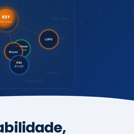
LGPD
Mudanças
Riscos
Climáticas
IFRS
S1 e S2
EcoVadis
Processos
bilidade,