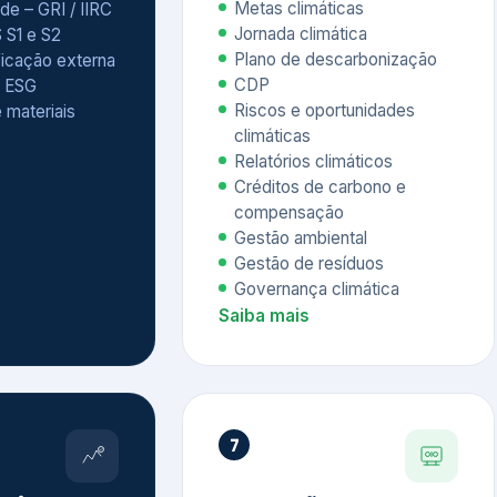
Relatórios climáticos
Créditos de carbono e
compensação
Gestão ambiental
Gestão de resíduos
Governança climática
Saiba mais
7
atings e
Educação
 ESG
Corporativa,
Liderança e
tainability
Soluções Digitais
/ CSA
Governança ESG
sure Project –
Palestras executivas