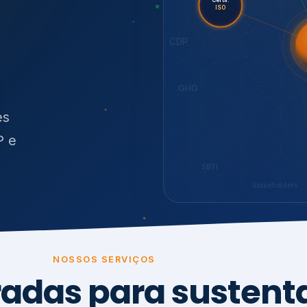
O
síduos
SBTi
Stakeholders
NOSSOS SERVIÇOS
radas para sustenta
ão e conformidade
, transparência,
.