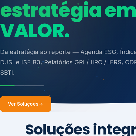
ISO 27701, ISO 42001, ISO 37001, ISO 9001, IS
14001, ISO 45001, ONA e PNQ — Gestão de re
sólidos (PGRS/PMGRS).
Ver Soluções
Soluções integ
gest
Atuação integrada para fortalecer estratégia
desempenho e conformidade