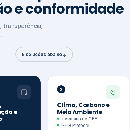
8 soluções abaixo
3
,
Clima, Carbono e
ção e
Meio Ambiente
o
Inventário de GEE
GHG Protocol
Metas climáticas
de – GRI / IIRC
Jornada climática
S S1 e S2
Plano de descarbonização
ficação externa
CDP
 ESG
Riscos e oportunidades
e materiais
climáticas