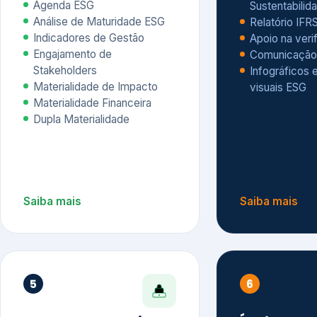
Materialidade Financeira
Dupla Materialidade
Saiba mais
Saiba mais
5
6
Governança e Riscos
Índices, R
Avaliação
Governança ESG
Mapeamento de Riscos ESG
Dow Jones Sus
Due diligence
ESG
Index – DJSI 
Integração ESG aos Riscos
ISE B3
Corporativos
Carbon Disclo