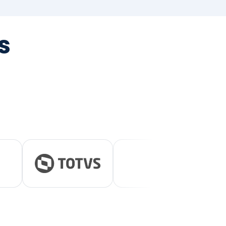
tegrada
vernança e ESG.