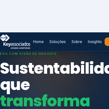
Home
Soluções
Sobre
Insights
SISTEMAS DE GESTÃO OTIMIZADOS E INTEGRADOS
Conformidad
que
protege seu
Índices de Mercado
negócio.
Mudanças Climáticas
Reputação e Cadeia
Reporte Regulatório
Consultoria, auditoria e treinamentos em ISO 2