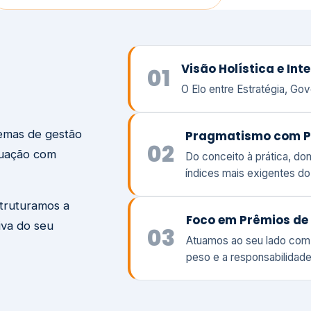
temas de gestão
Pragmatismo com P
02
tuação com
Do conceito à prática, d
índices mais exigentes d
struturamos a
Foco em Prêmios de 
iva do seu
03
Atuamos ao seu lado com
peso e a responsabilidade
Visão
Va
Clique aqui →