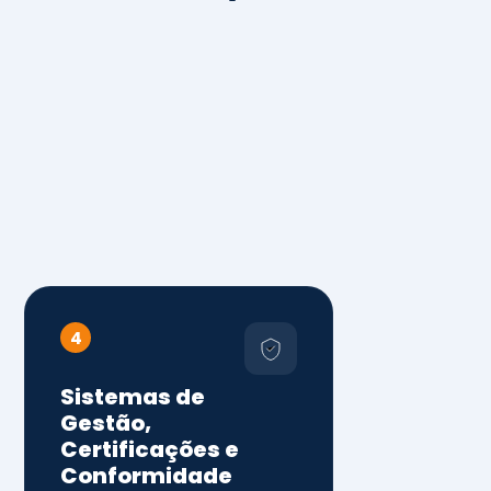
4
Sistemas de
Gestão,
Certificações e
Conformidade
ISO 9001, 14001 e 45001
ISO 20000, 22000, 41001 e
14064
Diagnóstico de aderência
normativa
Auditorias internas