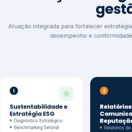
1
2
Sustentabilidade e
Relatórios
Estratégia ESG
Comunica
Reputaçã
Diagnóstico Estratégico
Benchmarking Setorial
Relatórios de
Agenda ESG
Sustentabilida
Análise de Maturidade ESG
Relatório IFR
Indicadores de Gestão
Apoio na veri
Engajamento de
Comunicação
Stakeholders
Infográficos 
Materialidade de Impacto
visuais ESG