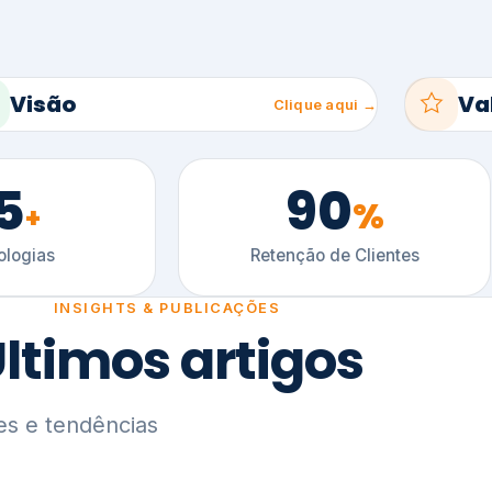
5
90
%
+
logias
Retenção de Clientes
INSIGHTS & PUBLICAÇÕES
ltimos artigos
es e tendências