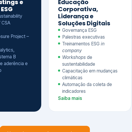
Treinamentos ESG
in
alytics,
company
istema B
Workshops
de
e aderência e
sustentabilidade
o
Capacitação em mudanças
climáticas
Automação da coleta de
indicadores
Saiba mais
Ver todos os serviços completos
QUEM CONFIA NA KEYASSOCIADOS
 dos nossos cliente