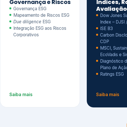
CDP
MSCI, Sustain
EcoVadis e S
Diagnóstico d
Plano de Açã
Ratings ESG
Saiba mais
Saiba mais
Alguns