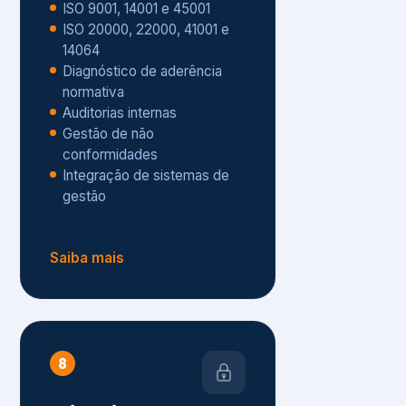
Gestão de não
conformidades
Integração de sistemas de
gestão
Saiba mais
8
Privacidade e
Proteção de Dados
Diagnóstico de adequação à
LGPD
ISO 27001 – Segurança da
Informação