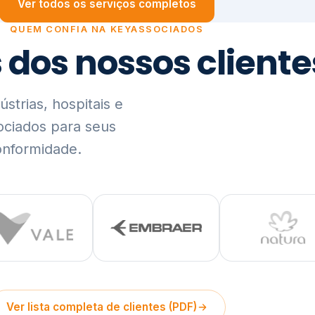
trias, hospitais e
ociados para seus
onformidade.
Ver lista completa de clientes (PDF)
Visão Holística e In
01
O Elo entre Estratégia, Go