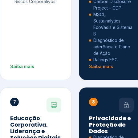
Riscos Corporativos
Carbon Disclosure
Project – CDP
MSCI,
Sustainalytics,
EcoVadis e Sistema
B
Diagnóstico de
aderência e Plano
de Ação
Ratings ESG
Saiba mais
Saiba mais
7
8
Educação
Privacidade e
Corporativa,
Proteção de
Liderança e
Dados
Soluções Digitais
Diagnóstico de