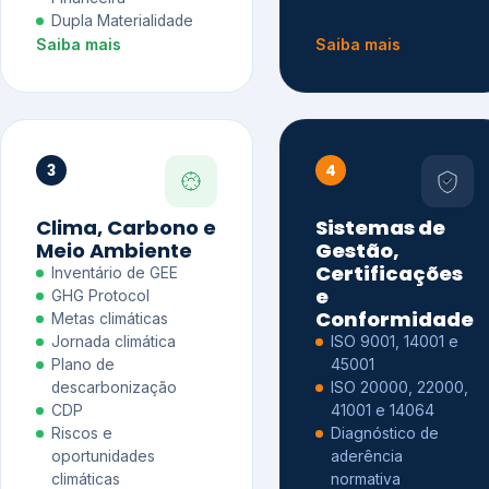
Dupla Materialidade
Saiba mais
Saiba mais
3
4
Clima, Carbono e
Sistemas de
Meio Ambiente
Gestão,
Certificações
Inventário de GEE
e
GHG Protocol
Conformidade
Metas climáticas
Jornada climática
ISO 9001, 14001 e
Plano de
45001
descarbonização
ISO 20000, 22000,
CDP
41001 e 14064
Riscos e
Diagnóstico de
oportunidades
aderência
climáticas
normativa