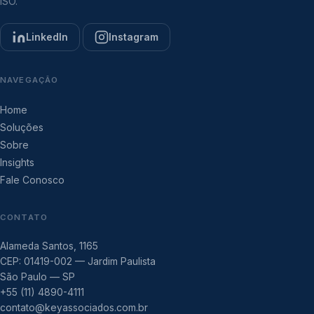
ISO.
LinkedIn
Instagram
NAVEGAÇÃO
Home
Soluções
Sobre
Insights
Fale Conosco
CONTATO
Alameda Santos, 1165
CEP: 01419-002 — Jardim Paulista
São Paulo — SP
+55 (11) 4890-4111
contato@keyassociados.com.br