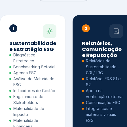
1
2
Sustentabilidade
Relatórios,
e Estratégia ESG
Comunicação
e Reputação
Diagnóstico
Estratégico
Relatórios de
Benchmarking Setorial
Sustentabilidade –
Agenda ESG
GRI / IIRC
Análise de Maturidade
Relatório IFRS S1 e
ESG
S2
Indicadores de Gestão
Apoio na
Engajamento de
verificação externa
Stakeholders
Comunicação ESG
Materialidade de
Infográficos e
Impacto
materiais visuais
Materialidade
ESG
Financeira