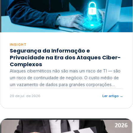
INSIGHT
Segurança da Informação e
Privacidade na Era dos Ataques Ciber-
Complexos
Ataques cibernéticos não são mais um risco de TI — são
um risco de continuidade de negócio. O custo médio de
um vazamento de dados para grandes corporações
ultrapassa a casa dos milhões, sem contar o dano
29 de jul. de 2026
Ler artigo
→
reputacional e o risco regulatório junto a órgãos como a
ANPD.