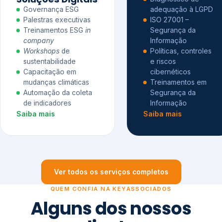
Governança ESG
adequação à LGPD
Palestras executivas
ISO 27001 –
Treinamentos ESG
in
Segurança da
company
Informação
Workshops
de
Políticas, controles
sustentabilidade
e riscos
Capacitação em
cibernéticos
mudanças climáticas
Treinamentos em
Automação da coleta
Segurança da
de indicadores
Informação
Saiba mais
Saiba mais
Ver todos os serviços completos
QUEM CONFIA NA KEYASSOCIADOS
Alguns dos nossos