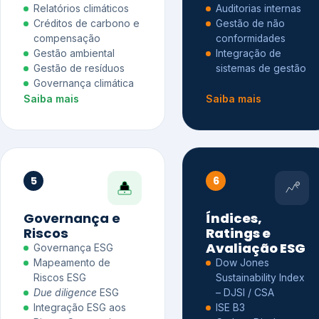
Relatórios climáticos
Auditorias internas
Créditos de carbono e
Gestão de não
compensação
conformidades
Gestão ambiental
Integração de
Gestão de resíduos
sistemas de gestão
Governança climática
Saiba mais
Saiba mais
5
6
Governança e
Índices,
Riscos
Ratings e
Avaliação ESG
Governança ESG
Mapeamento de
Dow Jones
Riscos ESG
Sustainability Index
Due diligence
ESG
– DJSI / CSA
Integração ESG aos
ISE B3