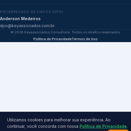
ENCARREGADO DE DADOS (DPO)
Anderson Medeiros
dpo@keyassociados.com.br
©
2026
Keyassociados Consultoria. Todos os direitos reservados.
Política de Privacidade
Termos de Uso
Utilizamos cookies para melhorar sua experiência. Ao
continuar, você concorda com nossa
Política de Privacidade
.