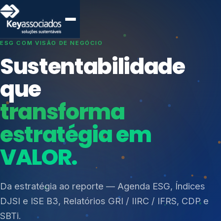
SISTEMAS DE GESTÃO OTIMIZADOS E INTEGRADOS
Conformidade que
protege seu
negócio.
Índices de Mercado
Mudanças Climáticas
Consultoria, auditoria e treinamentos em ISO 27001,
Reputação e Cadeia
ISO 27701, ISO 42001, ISO 37001, ISO 9001, ISO
Reporte Regulatório
14001, ISO 45001, ONA e PNQ — Gestão de
resíduos sólidos (PGRS/PMGRS).