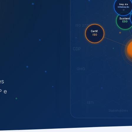
O
síduos
es
P e
SBTi
Stakeholders
NOSSOS SERVIÇOS
radas para sustenta
ão e conformidade
, transparência,
.