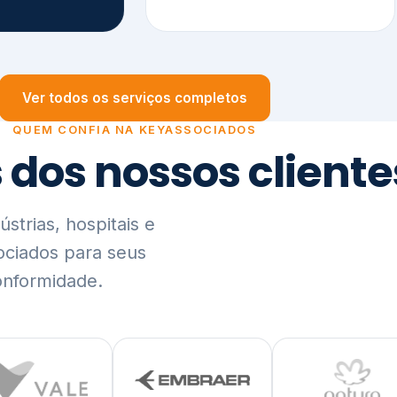
trias, hospitais e
ociados para seus
onformidade.
Ver lista completa de clientes (PDF)
Visão Holística e In
01
O Elo entre Estratégia, Go