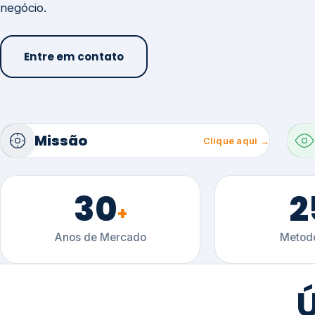
30
2
+
Anos de Mercado
Metodo
Ú
Conteúdo técnico sobre gestão, certificaçõ
setoriais.