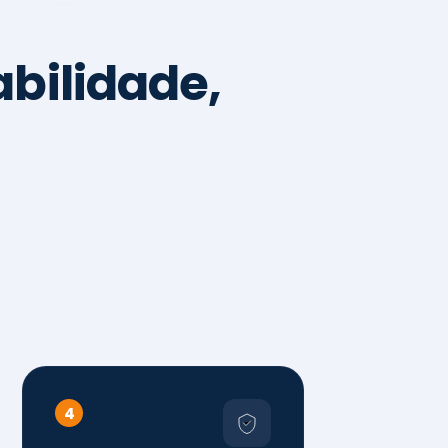
4
Sistemas de
Gestão,
Certificações e
Conformidade
ISO 9001, 14001 e 45001
ISO 20000, 22000, 41001 e
14064
Diagnóstico de aderência
normativa
Auditorias internas