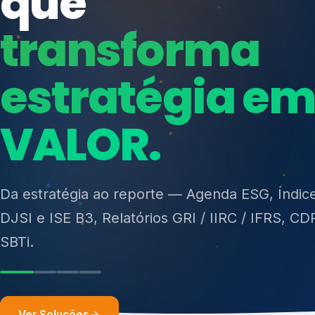
ISO 27701, ISO 42001, ISO 37001, ISO 9001, IS
14001, ISO 45001, ONA e PNQ — Gestão de re
Da estratégia ao reporte — Agenda ESG, Índic
sólidos (PGRS/PMGRS).
DJSI e ISE B3, Relatórios GRI / IIRC / IFRS, CD
SBTi.
Ver Soluções
Soluções integ
gest
Atuação integrada para fortalecer estratégia
desempenho e conformidade