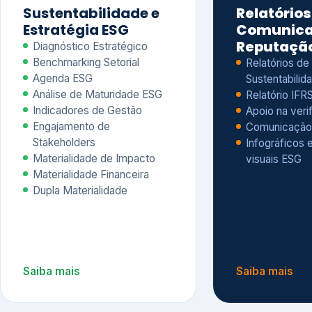
Materialidade Financeira
Dupla Materialidade
Saiba mais
Saiba mais
5
6
Governança e Riscos
Índices, R
Avaliação
Governança ESG
Mapeamento de Riscos ESG
Dow Jones Sus
Due diligence
ESG
Index – DJSI 
Integração ESG aos Riscos
ISE B3
Corporativos
Carbon Disclo