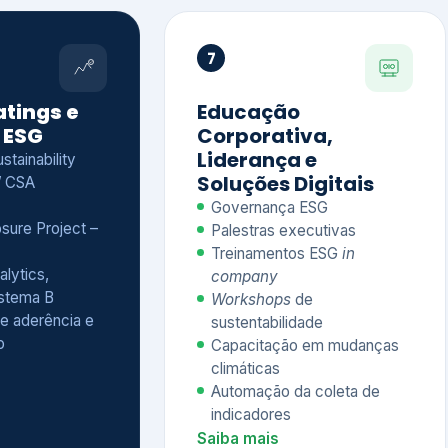
Treinamentos ESG
in
alytics,
company
istema B
Workshops
de
e aderência e
sustentabilidade
o
Capacitação em mudanças
climáticas
Automação da coleta de
indicadores
Saiba mais
Ver todos os serviços completos
QUEM CONFIA NA KEYASSOCIADOS
 dos nossos cliente