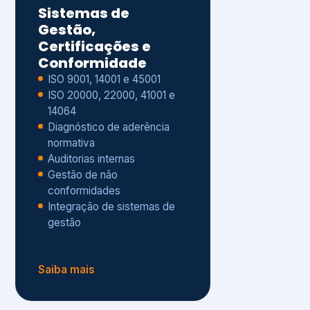
Gestão de não
conformidades
Integração de sistemas de
gestão
Saiba mais
8
Privacidade e
Proteção de Dados
Diagnóstico de adequação à
LGPD
ISO 27001 – Segurança da
Informação