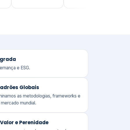
adrões Globais
ominamos as metodologias, frameworks e
o mercado mundial.
Valor e Perenidade
 o compromisso de quem entende o
 de gerir um patrimônio corporativo.
lores
Clique aqui →