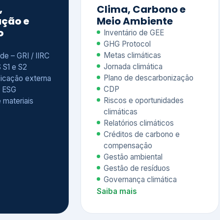
Relatórios climáticos
Créditos de carbono e
compensação
Gestão ambiental
Gestão de resíduos
Governança climática
Saiba mais
7
atings e
Educação
 ESG
Corporativa,
Liderança e
tainability
Soluções Digitais
/ CSA
Governança ESG
sure Project –
Palestras executivas