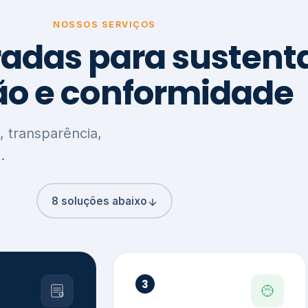
8 soluções abaixo
3
,
Clima, Carbono e
ção e
Meio Ambiente
o
Inventário de GEE
GHG Protocol
Metas climáticas
de – GRI / IIRC
Jornada climática
S S1 e S2
Plano de descarbonização
ficação externa
CDP
 ESG
Riscos e oportunidades
e materiais
climáticas