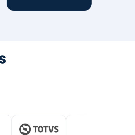
tegrada
vernança e ESG.