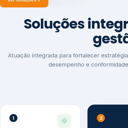
1
2
Sustentabilidade e
Relatórios
Estratégia ESG
Comunica
Reputaçã
Diagnóstico Estratégico
Benchmarking Setorial
Relatórios de
Agenda ESG
Sustentabilida
Análise de Maturidade ESG
Relatório IFR
Indicadores de Gestão
Apoio na veri
Engajamento de
Comunicação
Stakeholders
Infográficos 
Materialidade de Impacto
visuais ESG