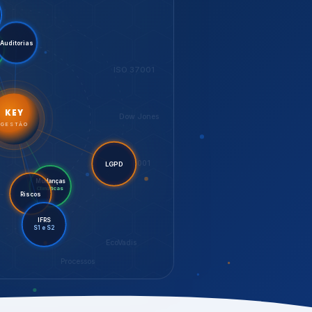
LGPD
Mudanças
Riscos
Climáticas
IFRS
S1 e S2
EcoVadis
Processos
bilidade,