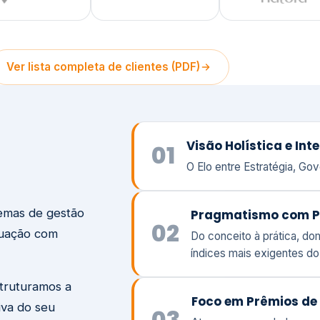
temas de gestão
Pragmatismo com P
02
tuação com
Do conceito à prática, d
índices mais exigentes d
struturamos a
Foco em Prêmios de 
iva do seu
03
Atuamos ao seu lado com
peso e a responsabilidade
Visão
Va
Clique aqui →