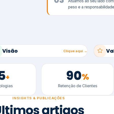
5
90
%
+
logias
Retenção de Clientes
INSIGHTS & PUBLICAÇÕES
ltimos artigos
es e tendências