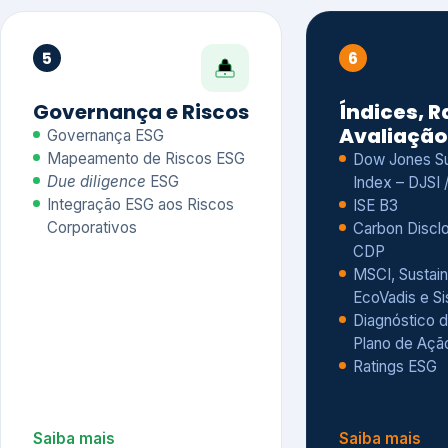
CDP
MSCI, Sustain
EcoVadis e S
Diagnóstico d
Plano de Açã
Ratings ESG
Saiba mais
Saiba mais
Alguns