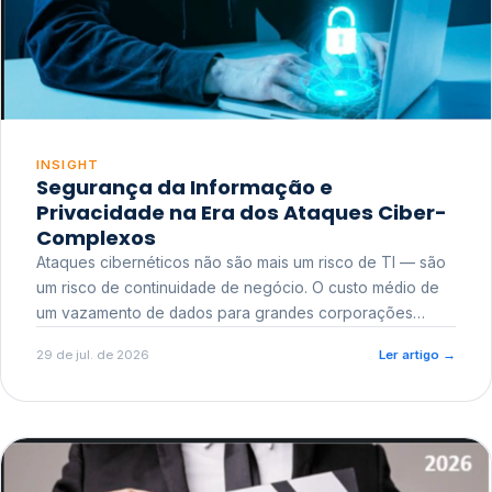
INSIGHT
Segurança da Informação e
Privacidade na Era dos Ataques Ciber-
Complexos
Ataques cibernéticos não são mais um risco de TI — são
um risco de continuidade de negócio. O custo médio de
um vazamento de dados para grandes corporações
ultrapassa a casa dos milhões, sem contar o dano
29 de jul. de 2026
Ler artigo
→
reputacional e o risco regulatório junto a órgãos como a
ANPD.