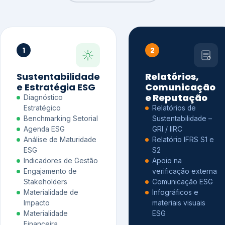
1
2
Sustentabilidade
Relatórios,
e Estratégia ESG
Comunicação
e Reputação
Diagnóstico
Estratégico
Relatórios de
Benchmarking Setorial
Sustentabilidade –
Agenda ESG
GRI / IIRC
Análise de Maturidade
Relatório IFRS S1 e
ESG
S2
Indicadores de Gestão
Apoio na
Engajamento de
verificação externa
Stakeholders
Comunicação ESG
Materialidade de
Infográficos e
Impacto
materiais visuais
Materialidade
ESG
Financeira