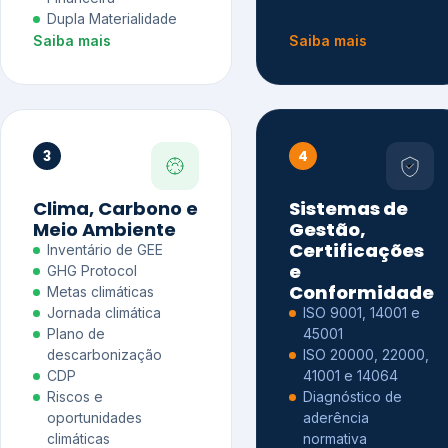
Dupla Materialidade
Saiba mais
Saiba mais
3
4
Clima, Carbono e
Sistemas de
Meio Ambiente
Gestão,
Certificações
Inventário de GEE
e
GHG Protocol
Conformidade
Metas climáticas
Jornada climática
ISO 9001, 14001 e
Plano de
45001
descarbonização
ISO 20000, 22000,
CDP
41001 e 14064
Riscos e
Diagnóstico de
oportunidades
aderência
climáticas
normativa