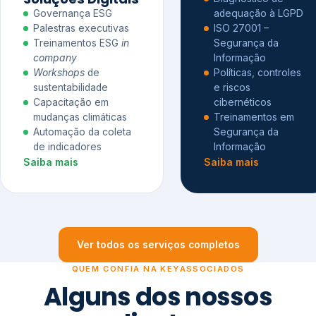
Governança ESG
adequação à LGPD
Palestras executivas
ISO 27001 –
Treinamentos ESG
in
Segurança da
company
Informação
Workshops
de
Políticas, controles
sustentabilidade
e riscos
Capacitação em
cibernéticos
mudanças climáticas
Treinamentos em
Automação da coleta
Segurança da
de indicadores
Informação
Saiba mais
Saiba mais
Ver todos os serviços completos
QUEM CONFIA NA KEYASSOCIADOS
Alguns dos nossos