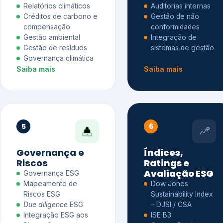
Relatórios climáticos
Auditorias internas
Créditos de carbono e
Gestão de não
compensação
conformidades
Gestão ambiental
Integração de
Gestão de resíduos
sistemas de gestão
Governança climática
Saiba mais
Saiba mais
5
6
Governança e
Índices,
Riscos
Ratings e
Avaliação ESG
Governança ESG
Mapeamento de
Dow Jones
Riscos ESG
Sustainability Index
Due diligence
ESG
– DJSI / CSA
Integração ESG aos
ISE B3