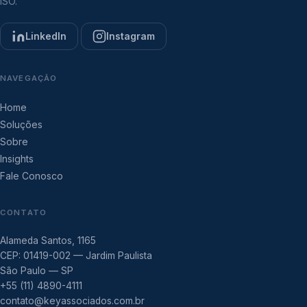
ISO.
LinkedIn
Instagram
NAVEGAÇÃO
Home
Soluções
Sobre
Insights
Fale Conosco
CONTATO
Alameda Santos, 1165
CEP: 01419-002 — Jardim Paulista
São Paulo — SP
+55 (11) 4890-4111
contato@keyassociados.com.br