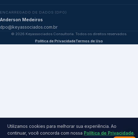
ENCARREGADO DE DADOS (DPO)
Anderson Medeiros
dpo@keyassociados.com.br
©
2026
Keyassociados Consultoria. Todos os direitos reservados.
Política de Privacidade
Termos de Uso
Utilizamos cookies para melhorar sua experiência. Ao
continuar, você concorda com nossa
Política de Privacidade
.