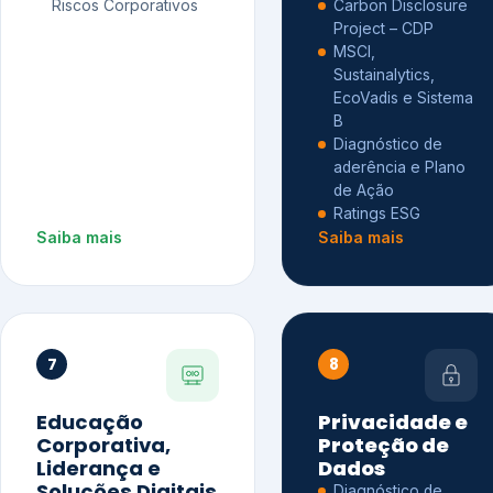
Riscos Corporativos
Carbon Disclosure
Project – CDP
MSCI,
Sustainalytics,
EcoVadis e Sistema
B
Diagnóstico de
aderência e Plano
de Ação
Ratings ESG
Saiba mais
Saiba mais
7
8
Educação
Privacidade e
Corporativa,
Proteção de
Liderança e
Dados
Soluções Digitais
Diagnóstico de