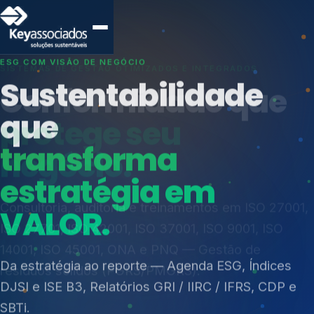
SISTEMAS DE GESTÃO OTIMIZADOS E INTEGRADOS
Conformidade que
protege seu
negócio.
Índices de Mercado
Mudanças Climáticas
Consultoria, auditoria e treinamentos em ISO 27001,
Reputação e Cadeia
ISO 27701, ISO 42001, ISO 37001, ISO 9001, ISO
Reporte Regulatório
14001, ISO 45001, ONA e PNQ — Gestão de
resíduos sólidos (PGRS/PMGRS).