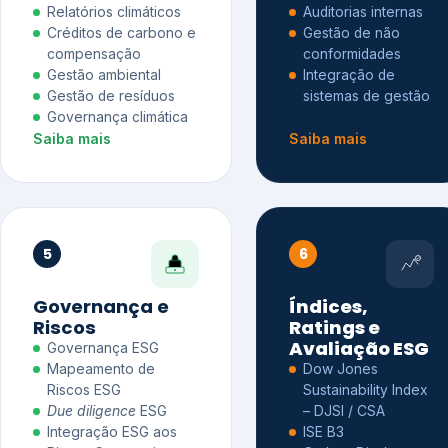
Relatórios climáticos
Auditorias internas
Créditos de carbono e
Gestão de não
compensação
conformidades
Gestão ambiental
Integração de
Gestão de resíduos
sistemas de gestão
Governança climática
Saiba mais
Saiba mais
5
6
Governança e
Índices,
Riscos
Ratings e
Avaliação ESG
Governança ESG
Mapeamento de
Dow Jones
Riscos ESG
Sustainability Index
Due diligence
ESG
– DJSI / CSA
Integração ESG aos
ISE B3