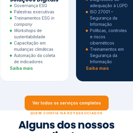
Governança ESG
adequação à LGPD
Palestras executivas
ISO 27001 –
Treinamentos ESG
in
Segurança da
company
Informação
Workshops
de
Políticas, controles
sustentabilidade
e riscos
Capacitação em
cibernéticos
mudanças climáticas
Treinamentos em
Automação da coleta
Segurança da
de indicadores
Informação
Saiba mais
Saiba mais
Ver todos os serviços completos
QUEM CONFIA NA KEYASSOCIADOS
Alguns dos nossos