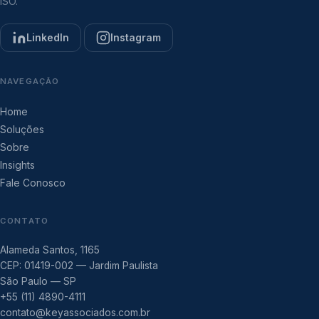
ISO.
LinkedIn
Instagram
NAVEGAÇÃO
Home
Soluções
Sobre
Insights
Fale Conosco
CONTATO
Alameda Santos, 1165
CEP: 01419-002 — Jardim Paulista
São Paulo — SP
+55 (11) 4890-4111
contato@keyassociados.com.br