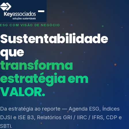
SISTEMAS DE GESTÃO OTIMIZADOS E INTEGRADOS
Conformidade que
protege seu
negócio.
Índices de Mercado
Mudanças Climáticas
Consultoria, auditoria e treinamentos em ISO 27001,
Reputação e Cadeia
ISO 27701, ISO 42001, ISO 37001, ISO 9001, ISO
Reporte Regulatório
14001, ISO 45001, ONA e PNQ — Gestão de
resíduos sólidos (PGRS/PMGRS).