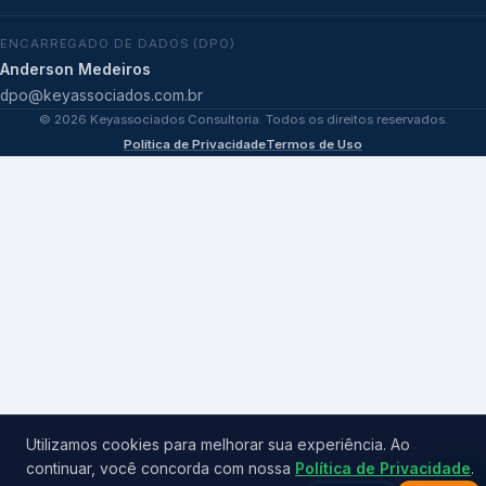
ENCARREGADO DE DADOS (DPO)
Anderson Medeiros
dpo@keyassociados.com.br
©
2026
Keyassociados Consultoria. Todos os direitos reservados.
Política de Privacidade
Termos de Uso
Utilizamos cookies para melhorar sua experiência. Ao
continuar, você concorda com nossa
Política de Privacidade
.