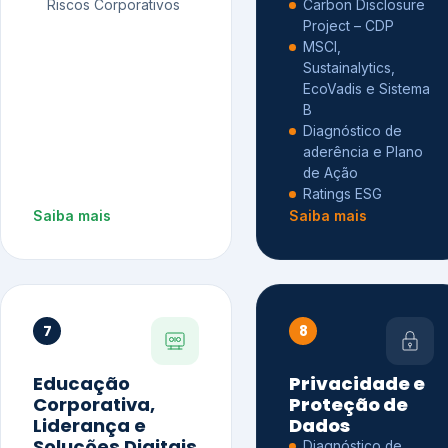
Riscos Corporativos
Carbon Disclosure
Project – CDP
MSCI,
Sustainalytics,
EcoVadis e Sistema
B
Diagnóstico de
aderência e Plano
de Ação
Ratings ESG
Saiba mais
Saiba mais
7
8
Educação
Privacidade e
Corporativa,
Proteção de
Liderança e
Dados
Soluções Digitais
Diagnóstico de