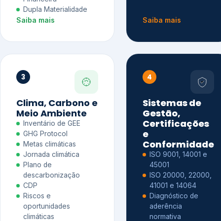
Dupla Materialidade
Saiba mais
Saiba mais
3
4
Clima, Carbono e
Sistemas de
Meio Ambiente
Gestão,
Certificações
Inventário de GEE
e
GHG Protocol
Conformidade
Metas climáticas
Jornada climática
ISO 9001, 14001 e
Plano de
45001
descarbonização
ISO 20000, 22000,
CDP
41001 e 14064
Riscos e
Diagnóstico de
oportunidades
aderência
climáticas
normativa