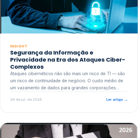
INSIGHT
Segurança da Informação e
Privacidade na Era dos Ataques Ciber-
Complexos
Ataques cibernéticos não são mais um risco de TI — são
um risco de continuidade de negócio. O custo médio de
um vazamento de dados para grandes corporações
ultrapassa a casa dos milhões, sem contar o dano
29 de jul. de 2026
Ler artigo
→
reputacional e o risco regulatório junto a órgãos como a
ANPD.