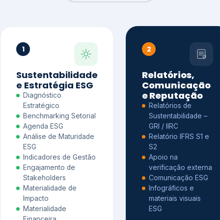
1
2
Sustentabilidade
Relatórios,
e Estratégia ESG
Comunicação
e Reputação
Diagnóstico
Estratégico
Relatórios de
Benchmarking Setorial
Sustentabilidade –
Agenda ESG
GRI / IIRC
Análise de Maturidade
Relatório IFRS S1 e
ESG
S2
Indicadores de Gestão
Apoio na
Engajamento de
verificação externa
Stakeholders
Comunicação ESG
Materialidade de
Infográficos e
Impacto
materiais visuais
Materialidade
ESG
Financeira