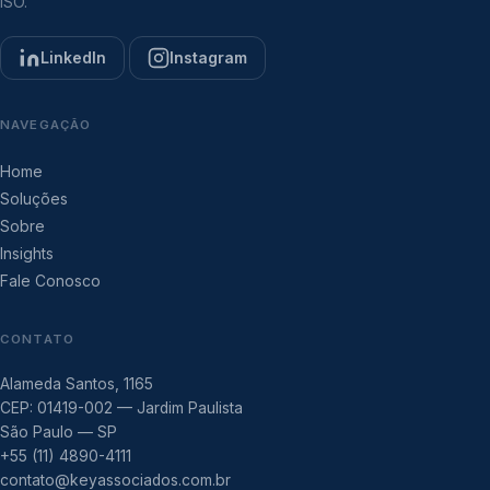
ISO.
LinkedIn
Instagram
NAVEGAÇÃO
Home
Soluções
Sobre
Insights
Fale Conosco
CONTATO
Alameda Santos, 1165
CEP: 01419-002 — Jardim Paulista
São Paulo — SP
+55 (11) 4890-4111
contato@keyassociados.com.br