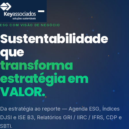
SISTEMAS DE GESTÃO OTIMIZADOS E INTEGRADOS
Conformidade que
protege seu
negócio.
Índices de Mercado
Mudanças Climáticas
Consultoria, auditoria e treinamentos em ISO 27001,
Reputação e Cadeia
ISO 27701, ISO 42001, ISO 37001, ISO 9001, ISO
Reporte Regulatório
14001, ISO 45001, ONA e PNQ — Gestão de
resíduos sólidos (PGRS/PMGRS).