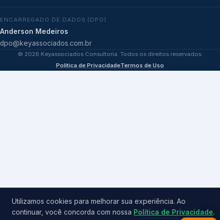
ENCARREGADO DE DADOS (DPO)
Anderson Medeiros
dpo@keyassociados.com.br
©
2026
Keyassociados Consultoria. Todos os direitos reservados.
Política de Privacidade
Termos de Uso
Utilizamos cookies para melhorar sua experiência. Ao
continuar, você concorda com nossa
Política de Privacidade
.