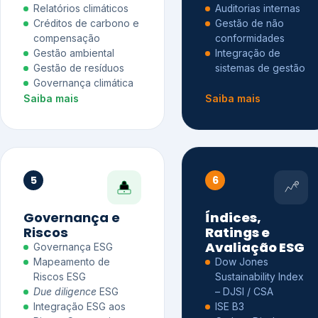
Relatórios climáticos
Auditorias internas
Créditos de carbono e
Gestão de não
compensação
conformidades
Gestão ambiental
Integração de
Gestão de resíduos
sistemas de gestão
Governança climática
Saiba mais
Saiba mais
5
6
Governança e
Índices,
Riscos
Ratings e
Avaliação ESG
Governança ESG
Mapeamento de
Dow Jones
Riscos ESG
Sustainability Index
Due diligence
ESG
– DJSI / CSA
Integração ESG aos
ISE B3