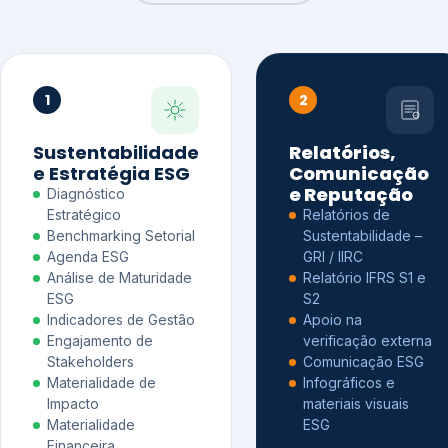
1
2
Sustentabilidade
Relatórios,
e Estratégia ESG
Comunicação
e Reputação
Diagnóstico
Estratégico
Relatórios de
Benchmarking Setorial
Sustentabilidade –
Agenda ESG
GRI / IIRC
Análise de Maturidade
Relatório IFRS S1 e
ESG
S2
Indicadores de Gestão
Apoio na
Engajamento de
verificação externa
Stakeholders
Comunicação ESG
Materialidade de
Infográficos e
Impacto
materiais visuais
Materialidade
ESG
Financeira