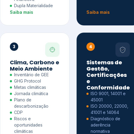
Dupla Materialidade
Saiba mais
Saiba mais
3
4
Clima, Carbono e
Sistemas de
Meio Ambiente
Gestão,
Certificações
Inventário de GEE
e
GHG Protocol
Conformidade
Metas climáticas
Jornada climática
ISO 9001, 14001 e
Plano de
45001
descarbonização
ISO 20000, 22000,
CDP
41001 e 14064
Riscos e
Diagnóstico de
oportunidades
aderência
climáticas
normativa