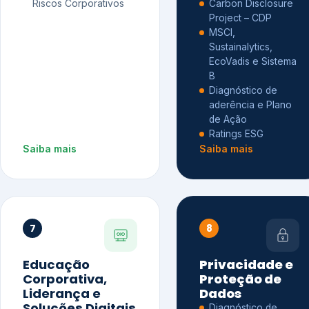
Riscos Corporativos
Carbon Disclosure
Project – CDP
MSCI,
Sustainalytics,
EcoVadis e Sistema
B
Diagnóstico de
aderência e Plano
de Ação
Ratings ESG
Saiba mais
Saiba mais
7
8
Educação
Privacidade e
Corporativa,
Proteção de
Liderança e
Dados
Soluções Digitais
Diagnóstico de