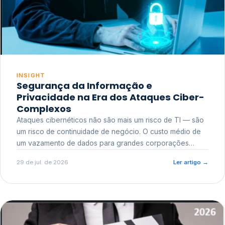
INSIGHT
Segurança da Informação e
Privacidade na Era dos Ataques Ciber-
Complexos
Ataques cibernéticos não são mais um risco de TI — são
um risco de continuidade de negócio. O custo médio de
um vazamento de dados para grandes corporações
ultrapassa a casa dos milhões, sem contar o dano
29 de jul. de 2026
Ler artigo
→
reputacional e o risco regulatório junto a órgãos como a
ANPD.