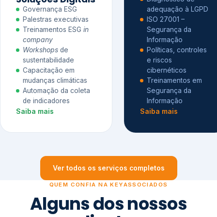
Governança ESG
adequação à LGPD
Palestras executivas
ISO 27001 –
Treinamentos ESG
in
Segurança da
company
Informação
Workshops
de
Políticas, controles
sustentabilidade
e riscos
Capacitação em
cibernéticos
mudanças climáticas
Treinamentos em
Automação da coleta
Segurança da
de indicadores
Informação
Saiba mais
Saiba mais
Ver todos os serviços completos
QUEM CONFIA NA KEYASSOCIADOS
Alguns dos nossos