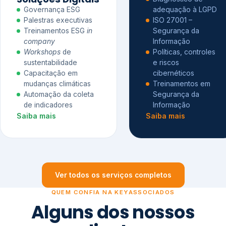
Governança ESG
adequação à LGPD
Palestras executivas
ISO 27001 –
Treinamentos ESG
in
Segurança da
company
Informação
Workshops
de
Políticas, controles
sustentabilidade
e riscos
Capacitação em
cibernéticos
mudanças climáticas
Treinamentos em
Automação da coleta
Segurança da
de indicadores
Informação
Saiba mais
Saiba mais
Ver todos os serviços completos
QUEM CONFIA NA KEYASSOCIADOS
Alguns dos nossos