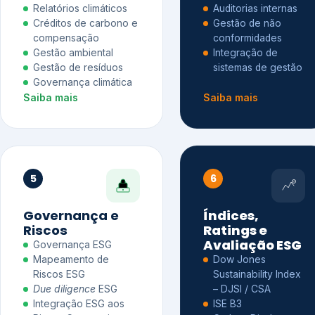
Relatórios climáticos
Auditorias internas
Créditos de carbono e
Gestão de não
compensação
conformidades
Gestão ambiental
Integração de
Gestão de resíduos
sistemas de gestão
Governança climática
Saiba mais
Saiba mais
5
6
Governança e
Índices,
Riscos
Ratings e
Avaliação ESG
Governança ESG
Mapeamento de
Dow Jones
Riscos ESG
Sustainability Index
Due diligence
ESG
– DJSI / CSA
Integração ESG aos
ISE B3