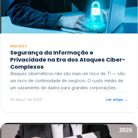
INSIGHT
Segurança da Informação e
Privacidade na Era dos Ataques Ciber-
Complexos
Ataques cibernéticos não são mais um risco de TI — são
um risco de continuidade de negócio. O custo médio de
um vazamento de dados para grandes corporações
ultrapassa a casa dos milhões, sem contar o dano
29 de jul. de 2026
Ler artigo
→
reputacional e o risco regulatório junto a órgãos como a
ANPD.