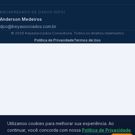
ENCARREGADO DE DADOS (DPO)
Anderson Medeiros
dpo@keyassociados.com.br
©
2026
Keyassociados Consultoria. Todos os direitos reservados.
Política de Privacidade
Termos de Uso
Utilizamos cookies para melhorar sua experiência. Ao
continuar, você concorda com nossa
Política de Privacidade
.