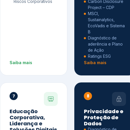
Riscos Corporativos
Carbon Disclosure
Project – CDP
MSCI,
Sustainalytics,
EcoVadis e Sistema
B
Diagnóstico de
aderência e Plano
de Ação
Ratings ESG
Saiba mais
Saiba mais
7
8
Educação
Privacidade e
Corporativa,
Proteção de
Liderança e
Dados
Soluções Digitais
Diagnóstico de