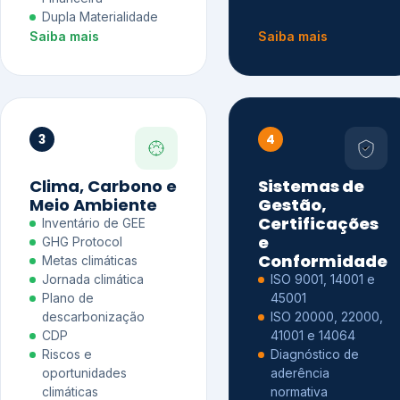
Dupla Materialidade
Saiba mais
Saiba mais
3
4
Clima, Carbono e
Sistemas de
Meio Ambiente
Gestão,
Certificações
Inventário de GEE
e
GHG Protocol
Conformidade
Metas climáticas
Jornada climática
ISO 9001, 14001 e
Plano de
45001
descarbonização
ISO 20000, 22000,
CDP
41001 e 14064
Riscos e
Diagnóstico de
oportunidades
aderência
climáticas
normativa