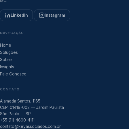
ISO.
LinkedIn
Instagram
NAVEGAÇÃO
Home
Soluções
Sobre
Insights
Fale Conosco
CONTATO
Alameda Santos, 1165
CEP: 01419-002 — Jardim Paulista
São Paulo — SP
+55 (11) 4890-4111
contato@keyassociados.com.br