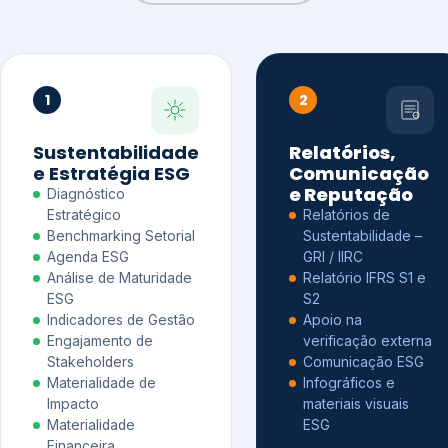
1
2
Sustentabilidade
Relatórios,
e Estratégia ESG
Comunicação
e Reputação
Diagnóstico
Estratégico
Relatórios de
Benchmarking Setorial
Sustentabilidade –
Agenda ESG
GRI / IIRC
Análise de Maturidade
Relatório IFRS S1 e
ESG
S2
Indicadores de Gestão
Apoio na
Engajamento de
verificação externa
Stakeholders
Comunicação ESG
Materialidade de
Infográficos e
Impacto
materiais visuais
Materialidade
ESG
Financeira