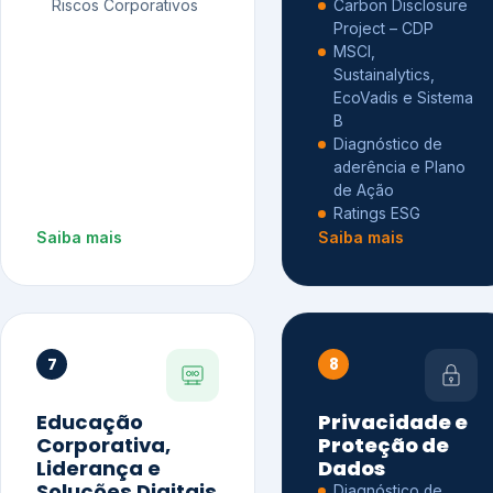
Riscos Corporativos
Carbon Disclosure
Project – CDP
MSCI,
Sustainalytics,
EcoVadis e Sistema
B
Diagnóstico de
aderência e Plano
de Ação
Ratings ESG
Saiba mais
Saiba mais
7
8
Educação
Privacidade e
Corporativa,
Proteção de
Liderança e
Dados
Soluções Digitais
Diagnóstico de