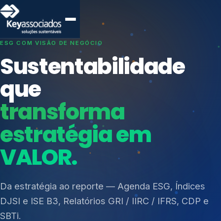
SISTEMAS DE GESTÃO OTIMIZADOS E INTEGRADOS
Conformidade que
protege seu
negócio.
Índices de Mercado
Mudanças Climáticas
Consultoria, auditoria e treinamentos em ISO 27001,
Reputação e Cadeia
ISO 27701, ISO 42001, ISO 37001, ISO 9001, ISO
Reporte Regulatório
14001, ISO 45001, ONA e PNQ — Gestão de
resíduos sólidos (PGRS/PMGRS).