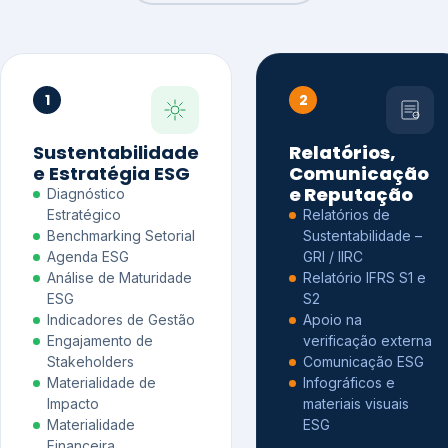
1
2
Sustentabilidade
Relatórios,
e Estratégia ESG
Comunicação
e Reputação
Diagnóstico
Estratégico
Relatórios de
Benchmarking Setorial
Sustentabilidade –
Agenda ESG
GRI / IIRC
Análise de Maturidade
Relatório IFRS S1 e
ESG
S2
Indicadores de Gestão
Apoio na
Engajamento de
verificação externa
Stakeholders
Comunicação ESG
Materialidade de
Infográficos e
Impacto
materiais visuais
Materialidade
ESG
Financeira