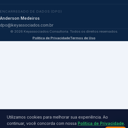
ENCARREGADO DE DADOS (DPO)
Anderson Medeiros
dpo@keyassociados.com.br
©
2026
Keyassociados Consultoria. Todos os direitos reservados.
Política de Privacidade
Termos de Uso
Utilizamos cookies para melhorar sua experiência. Ao
continuar, você concorda com nossa
Política de Privacidade
.