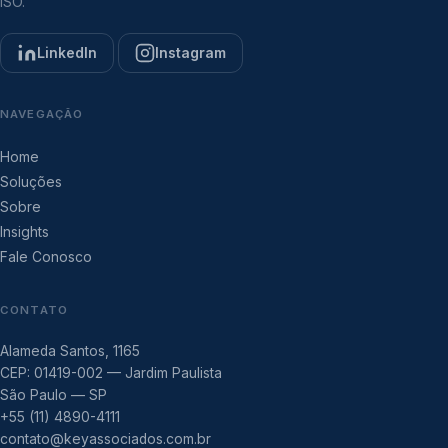
ISO.
LinkedIn
Instagram
NAVEGAÇÃO
Home
Soluções
Sobre
Insights
Fale Conosco
CONTATO
Alameda Santos, 1165
CEP: 01419-002 — Jardim Paulista
São Paulo — SP
+55 (11) 4890-4111
contato@keyassociados.com.br