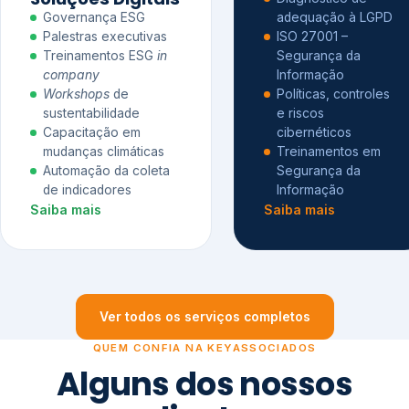
Governança ESG
adequação à LGPD
Palestras executivas
ISO 27001 –
Treinamentos ESG
in
Segurança da
company
Informação
Workshops
de
Políticas, controles
sustentabilidade
e riscos
Capacitação em
cibernéticos
mudanças climáticas
Treinamentos em
Automação da coleta
Segurança da
de indicadores
Informação
Saiba mais
Saiba mais
Ver todos os serviços completos
QUEM CONFIA NA KEYASSOCIADOS
Alguns dos nossos