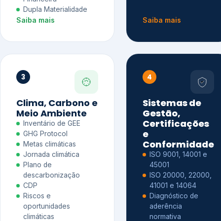
Dupla Materialidade
Saiba mais
Saiba mais
3
4
Clima, Carbono e
Sistemas de
Meio Ambiente
Gestão,
Certificações
Inventário de GEE
e
GHG Protocol
Conformidade
Metas climáticas
Jornada climática
ISO 9001, 14001 e
Plano de
45001
descarbonização
ISO 20000, 22000,
CDP
41001 e 14064
Riscos e
Diagnóstico de
oportunidades
aderência
climáticas
normativa