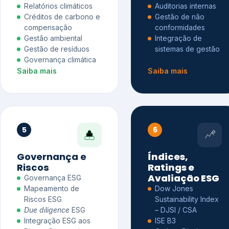
Relatórios climáticos
Auditorias internas
Créditos de carbono e
Gestão de não
compensação
conformidades
Gestão ambiental
Integração de
Gestão de resíduos
sistemas de gestão
Governança climática
Saiba mais
Saiba mais
5
6
Governança e
Índices,
Riscos
Ratings e
Avaliação ESG
Governança ESG
Mapeamento de
Dow Jones
Riscos ESG
Sustainability Index
Due diligence
ESG
– DJSI / CSA
Integração ESG aos
ISE B3