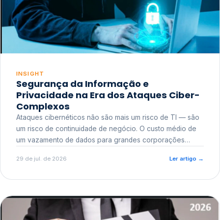
INSIGHT
Segurança da Informação e
Privacidade na Era dos Ataques Ciber-
Complexos
Ataques cibernéticos não são mais um risco de TI — são
um risco de continuidade de negócio. O custo médio de
um vazamento de dados para grandes corporações
ultrapassa a casa dos milhões, sem contar o dano
29 de jul. de 2026
Ler artigo
→
reputacional e o risco regulatório junto a órgãos como a
ANPD.