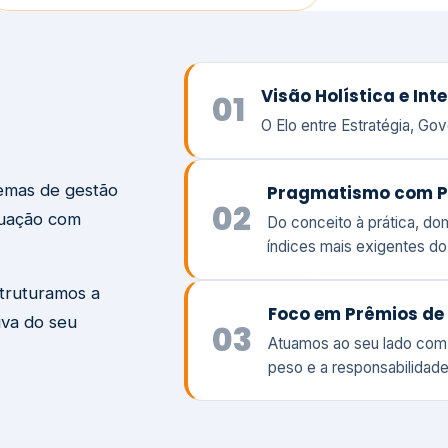
temas de gestão
Pragmatismo com P
02
tuação com
Do conceito à prática, d
índices mais exigentes d
struturamos a
Foco em Prêmios de 
iva do seu
03
Atuamos ao seu lado com
peso e a responsabilidade
Visão
Va
Clique aqui →