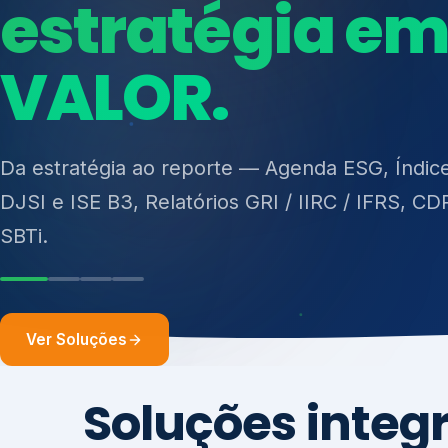
ISO 27701, ISO 42001, ISO 37001, ISO 9001, IS
14001, ISO 45001, ONA e PNQ — Gestão de re
Da estratégia ao reporte — Agenda ESG, Índic
sólidos (PGRS/PMGRS).
DJSI e ISE B3, Relatórios GRI / IIRC / IFRS, CD
SBTi.
Ver Soluções
Soluções integ
gest
Atuação integrada para fortalecer estratégia
desempenho e conformidade