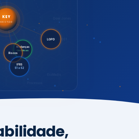
LGPD
Mudanças
Riscos
Climáticas
IFRS
S1 e S2
EcoVadis
Processos
bilidade,