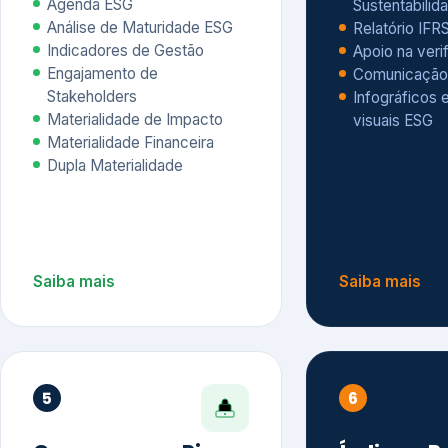
Materialidade Financeira
Dupla Materialidade
Saiba mais
Saiba mais
5
6
Governança e Riscos
Índices, R
Avaliação
Governança ESG
Mapeamento de Riscos ESG
Dow Jones Sus
Due diligence
ESG
Index – DJSI 
Integração ESG aos Riscos
ISE B3
Corporativos
Carbon Disclo