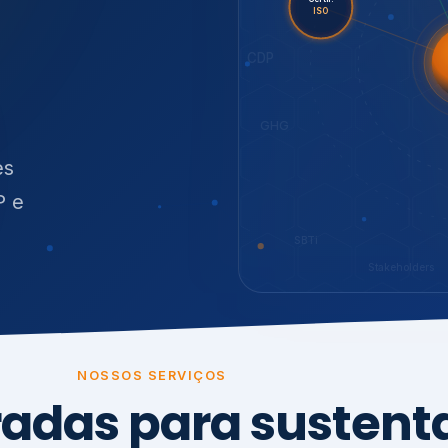
O
síduos
es
P e
SBTi
Stakeholders
NOSSOS SERVIÇOS
radas para sustenta
ão e conformidade
, transparência,
.