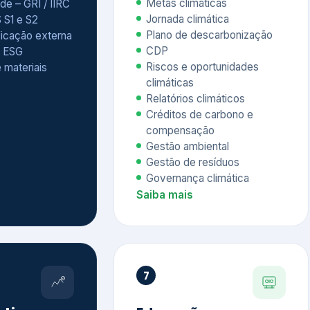
Relatórios climáticos
Créditos de carbono e
compensação
Gestão ambiental
Gestão de resíduos
Governança climática
Saiba mais
7
atings e
Educação
 ESG
Corporativa,
Liderança e
tainability
Soluções Digitais
/ CSA
Governança ESG
sure Project –
Palestras executivas