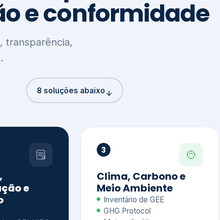
8 soluções abaixo
3
,
Clima, Carbono e
ção e
Meio Ambiente
o
Inventário de GEE
GHG Protocol
Metas climáticas
de – GRI / IIRC
Jornada climática
S S1 e S2
Plano de descarbonização
ficação externa
CDP
 ESG
Riscos e oportunidades
e materiais
climáticas