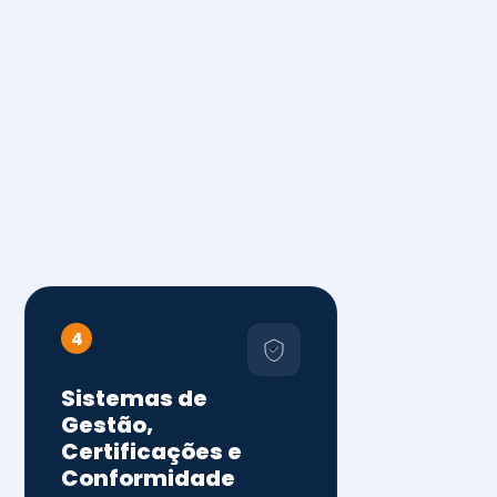
4
Sistemas de
Gestão,
Certificações e
Conformidade
ISO 9001, 14001 e 45001
ISO 20000, 22000, 41001 e
14064
Diagnóstico de aderência
normativa
Auditorias internas