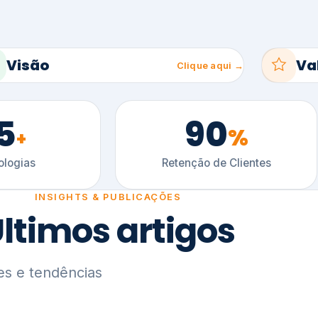
5
90
%
+
logias
Retenção de Clientes
INSIGHTS & PUBLICAÇÕES
ltimos artigos
es e tendências