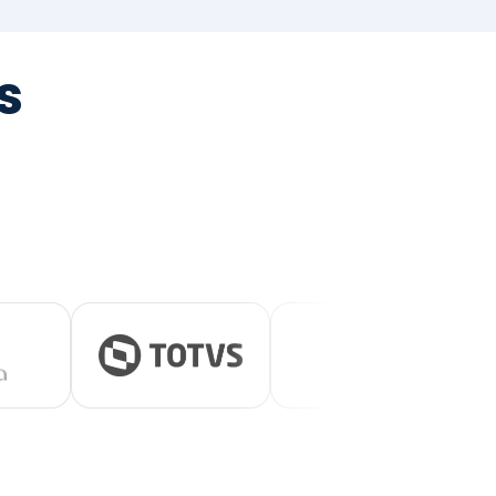
tegrada
vernança e ESG.