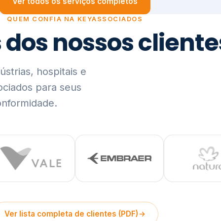
trias, hospitais e
ociados para seus
onformidade.
Ver lista completa de clientes (PDF)
Visão Holística e In
01
O Elo entre Estratégia, Go