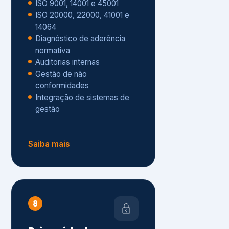
Gestão de não
conformidades
Integração de sistemas de
gestão
Saiba mais
8
Privacidade e
Proteção de Dados
Diagnóstico de adequação à
LGPD
ISO 27001 – Segurança da
Informação