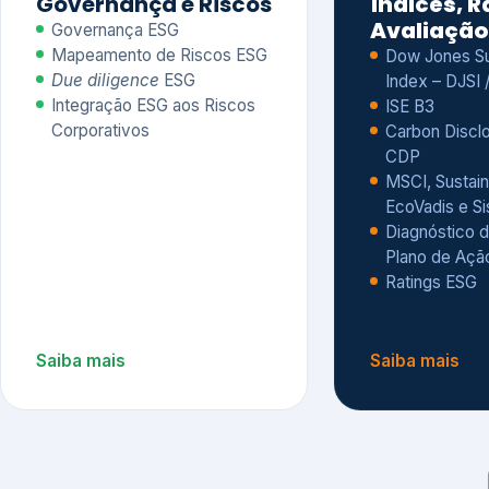
CDP
MSCI, Sustain
EcoVadis e S
Diagnóstico d
Plano de Açã
Ratings ESG
Saiba mais
Saiba mais
Alguns