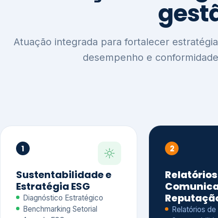
1
2
Sustentabilidade e
Relatórios
Estratégia ESG
Comunica
Reputaçã
Diagnóstico Estratégico
Benchmarking Setorial
Relatórios de
Agenda ESG
Sustentabilida
Análise de Maturidade ESG
Relatório IFR
Indicadores de Gestão
Apoio na veri
Engajamento de
Comunicação
Stakeholders
Infográficos 
Materialidade de Impacto
visuais ESG