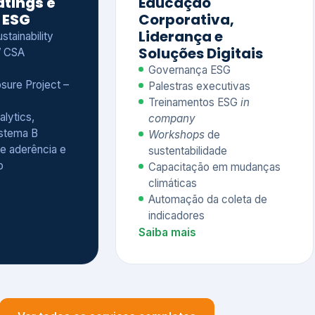
Treinamentos ESG
in
alytics,
company
istema B
Workshops
de
e aderência e
sustentabilidade
o
Capacitação em mudanças
climáticas
Automação da coleta de
indicadores
Saiba mais
Ver todos os serviços completos
QUEM CONFIA NA KEYASSOCIADOS
 dos nossos cliente