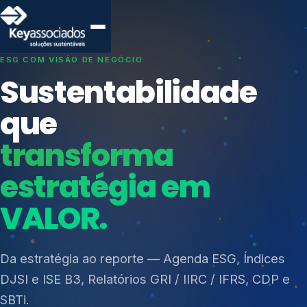
SISTEMAS DE GESTÃO OTIMIZADOS E INTEGRADOS
Conformidade que
protege seu
negócio.
Índices de Mercado
Mudanças Climáticas
Consultoria, auditoria e treinamentos em ISO 27001,
Reputação e Cadeia
ISO 27701, ISO 42001, ISO 37001, ISO 9001, ISO
Reporte Regulatório
14001, ISO 45001, ONA e PNQ — Gestão de
resíduos sólidos (PGRS/PMGRS).