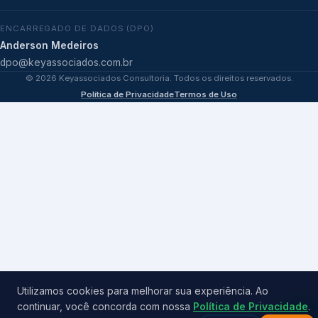
ENCARREGADO DE DADOS (DPO)
Anderson Medeiros
dpo@keyassociados.com.br
©
2026
Keyassociados Consultoria. Todos os direitos reservados.
Política de Privacidade
Termos de Uso
Utilizamos cookies para melhorar sua experiência. Ao
continuar, você concorda com nossa
Política de Privacidade
.