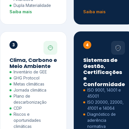
Dupla Materialidade
Saiba mais
Saiba mais
3
4
Clima, Carbono e
Sistemas de
Meio Ambiente
Gestão,
Certificações
Inventário de GEE
e
GHG Protocol
Conformidade
Metas climáticas
Jornada climática
ISO 9001, 14001 e
Plano de
45001
descarbonização
ISO 20000, 22000,
CDP
41001 e 14064
Riscos e
Diagnóstico de
oportunidades
aderência
climáticas
normativa