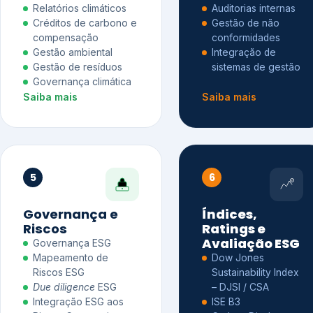
Relatórios climáticos
Auditorias internas
Créditos de carbono e
Gestão de não
compensação
conformidades
Gestão ambiental
Integração de
Gestão de resíduos
sistemas de gestão
Governança climática
Saiba mais
Saiba mais
5
6
Governança e
Índices,
Riscos
Ratings e
Avaliação ESG
Governança ESG
Mapeamento de
Dow Jones
Riscos ESG
Sustainability Index
Due diligence
ESG
– DJSI / CSA
Integração ESG aos
ISE B3