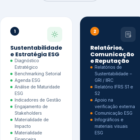
1
2
Sustentabilidade
Relatórios,
e Estratégia ESG
Comunicação
e Reputação
Diagnóstico
Estratégico
Relatórios de
Benchmarking Setorial
Sustentabilidade –
Agenda ESG
GRI / IIRC
Análise de Maturidade
Relatório IFRS S1 e
ESG
S2
Indicadores de Gestão
Apoio na
Engajamento de
verificação externa
Stakeholders
Comunicação ESG
Materialidade de
Infográficos e
Impacto
materiais visuais
Materialidade
ESG
Financeira