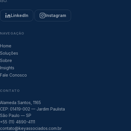
ISO.
LinkedIn
Instagram
NAVEGAÇÃO
Home
Soluções
Sobre
Insights
Fale Conosco
CONTATO
Alameda Santos, 1165
CEP: 01419-002 — Jardim Paulista
São Paulo — SP
+55 (11) 4890-4111
contato@keyassociados.com.br