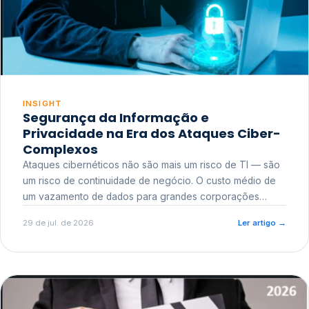
INSIGHT
Segurança da Informação e
Privacidade na Era dos Ataques Ciber-
Complexos
Ataques cibernéticos não são mais um risco de TI — são
um risco de continuidade de negócio. O custo médio de
um vazamento de dados para grandes corporações
ultrapassa a casa dos milhões, sem contar o dano
29 de jul. de 2026
Ler artigo
→
reputacional e o risco regulatório junto a órgãos como a
ANPD.