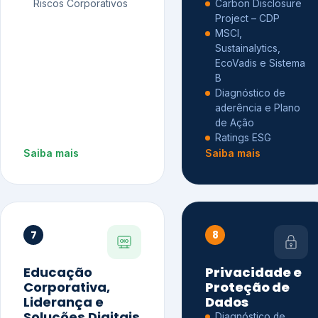
Riscos Corporativos
Carbon Disclosure
Project – CDP
MSCI,
Sustainalytics,
EcoVadis e Sistema
B
Diagnóstico de
aderência e Plano
de Ação
Ratings ESG
Saiba mais
Saiba mais
7
8
Educação
Privacidade e
Corporativa,
Proteção de
Liderança e
Dados
Soluções Digitais
Diagnóstico de