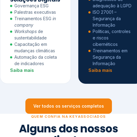
Governança ESG
adequação à LGPD
Palestras executivas
ISO 27001 –
Treinamentos ESG
in
Segurança da
company
Informação
Workshops
de
Políticas, controles
sustentabilidade
e riscos
Capacitação em
cibernéticos
mudanças climáticas
Treinamentos em
Automação da coleta
Segurança da
de indicadores
Informação
Saiba mais
Saiba mais
Ver todos os serviços completos
QUEM CONFIA NA KEYASSOCIADOS
Alguns dos nossos