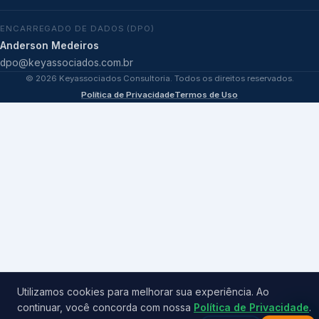
ENCARREGADO DE DADOS (DPO)
Anderson Medeiros
dpo@keyassociados.com.br
©
2026
Keyassociados Consultoria. Todos os direitos reservados.
Política de Privacidade
Termos de Uso
Utilizamos cookies para melhorar sua experiência. Ao
continuar, você concorda com nossa
Política de Privacidade
.