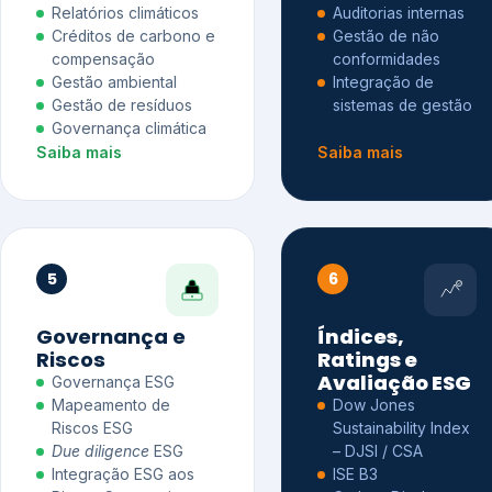
Relatórios climáticos
Auditorias internas
Créditos de carbono e
Gestão de não
compensação
conformidades
Gestão ambiental
Integração de
Gestão de resíduos
sistemas de gestão
Governança climática
Saiba mais
Saiba mais
5
6
Governança e
Índices,
Riscos
Ratings e
Avaliação ESG
Governança ESG
Mapeamento de
Dow Jones
Riscos ESG
Sustainability Index
Due diligence
ESG
– DJSI / CSA
Integração ESG aos
ISE B3