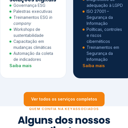
Governança ESG
adequação à LGPD
Palestras executivas
ISO 27001 –
Treinamentos ESG
in
Segurança da
company
Informação
Workshops
de
Políticas, controles
sustentabilidade
e riscos
Capacitação em
cibernéticos
mudanças climáticas
Treinamentos em
Automação da coleta
Segurança da
de indicadores
Informação
Saiba mais
Saiba mais
Ver todos os serviços completos
QUEM CONFIA NA KEYASSOCIADOS
Alguns dos nossos