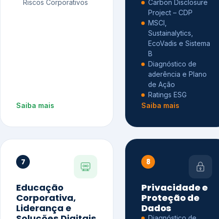
Riscos Corporativos
Carbon Disclosure
Project – CDP
MSCI,
Sustainalytics,
EcoVadis e Sistema
B
Diagnóstico de
aderência e Plano
de Ação
Ratings ESG
Saiba mais
Saiba mais
7
8
Educação
Privacidade e
Corporativa,
Proteção de
Liderança e
Dados
Soluções Digitais
Diagnóstico de