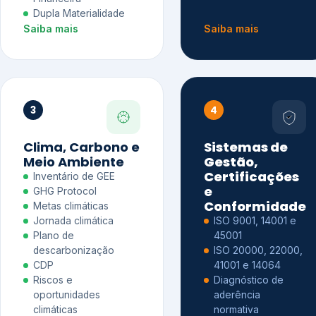
Dupla Materialidade
Saiba mais
Saiba mais
3
4
Clima, Carbono e
Sistemas de
Meio Ambiente
Gestão,
Certificações
Inventário de GEE
e
GHG Protocol
Conformidade
Metas climáticas
Jornada climática
ISO 9001, 14001 e
Plano de
45001
descarbonização
ISO 20000, 22000,
CDP
41001 e 14064
Riscos e
Diagnóstico de
oportunidades
aderência
climáticas
normativa