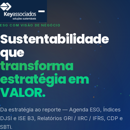
SISTEMAS DE GESTÃO OTIMIZADOS E INTEGRADOS
Conformidade que
protege seu
negócio.
Índices de Mercado
Mudanças Climáticas
Consultoria, auditoria e treinamentos em ISO 27001,
Reputação e Cadeia
ISO 27701, ISO 42001, ISO 37001, ISO 9001, ISO
Reporte Regulatório
14001, ISO 45001, ONA e PNQ — Gestão de
resíduos sólidos (PGRS/PMGRS).