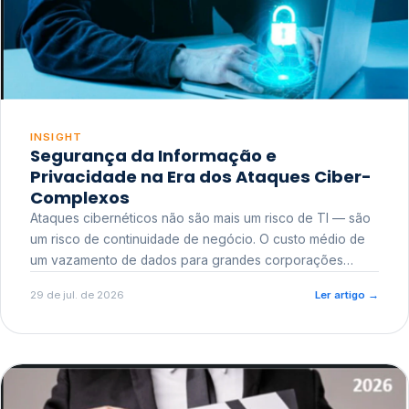
INSIGHT
Segurança da Informação e
Privacidade na Era dos Ataques Ciber-
Complexos
Ataques cibernéticos não são mais um risco de TI — são
um risco de continuidade de negócio. O custo médio de
um vazamento de dados para grandes corporações
ultrapassa a casa dos milhões, sem contar o dano
29 de jul. de 2026
Ler artigo
→
reputacional e o risco regulatório junto a órgãos como a
ANPD.