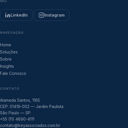
ISO.
LinkedIn
Instagram
NAVEGAÇÃO
Home
Soluções
Sobre
Insights
Fale Conosco
CONTATO
Alameda Santos, 1165
CEP: 01419-002 — Jardim Paulista
São Paulo — SP
+55 (11) 4890-4111
contato@keyassociados.com.br