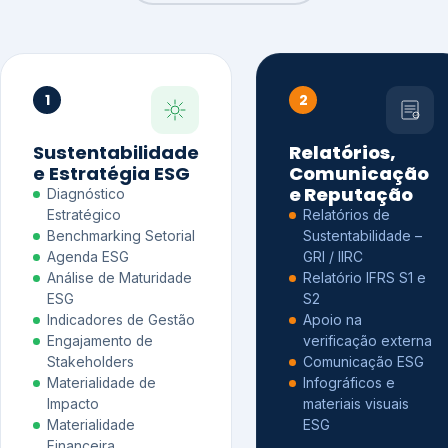
1
2
Sustentabilidade
Relatórios,
e Estratégia ESG
Comunicação
e Reputação
Diagnóstico
Estratégico
Relatórios de
Benchmarking Setorial
Sustentabilidade –
Agenda ESG
GRI / IIRC
Análise de Maturidade
Relatório IFRS S1 e
ESG
S2
Indicadores de Gestão
Apoio na
Engajamento de
verificação externa
Stakeholders
Comunicação ESG
Materialidade de
Infográficos e
Impacto
materiais visuais
Materialidade
ESG
Financeira