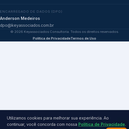
ENCARREGADO DE DADOS (DPO)
Anderson Medeiros
dpo@keyassociados.com.br
©
2026
Keyassociados Consultoria. Todos os direitos reservados.
Política de Privacidade
Termos de Uso
Utilizamos cookies para melhorar sua experiência. Ao
continuar, você concorda com nossa
Política de Privacidade
.