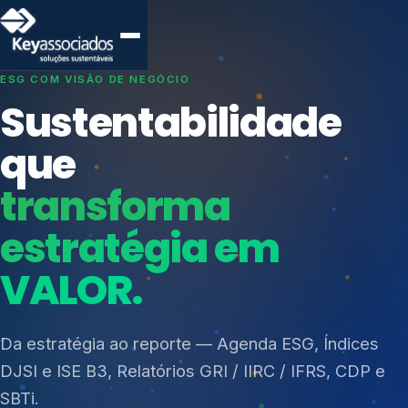
SISTEMAS DE GESTÃO OTIMIZADOS E INTEGRADOS
Conformidade que
protege seu
negócio.
Índices de Mercado
Mudanças Climáticas
Consultoria, auditoria e treinamentos em ISO 27001,
Reputação e Cadeia
ISO 27701, ISO 42001, ISO 37001, ISO 9001, ISO
Reporte Regulatório
14001, ISO 45001, ONA e PNQ — Gestão de
resíduos sólidos (PGRS/PMGRS).