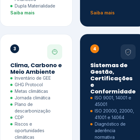
Dupla Materialidade
Saiba mais
Saiba mais
3
4
Clima, Carbono e
Sistemas de
Meio Ambiente
Gestão,
Certificações
Inventário de GEE
e
GHG Protocol
Conformidade
Metas climáticas
Jornada climática
ISO 9001, 14001 e
Plano de
45001
descarbonização
ISO 20000, 22000,
CDP
41001 e 14064
Riscos e
Diagnóstico de
oportunidades
aderência
climáticas
normativa