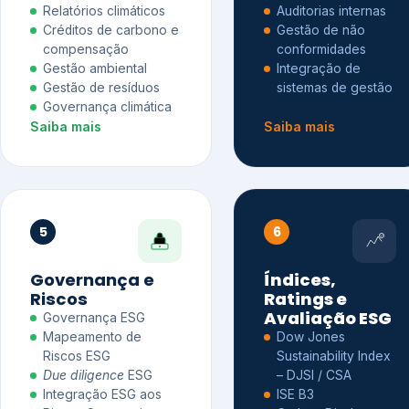
Relatórios climáticos
Auditorias internas
Créditos de carbono e
Gestão de não
compensação
conformidades
Gestão ambiental
Integração de
Gestão de resíduos
sistemas de gestão
Governança climática
Saiba mais
Saiba mais
5
6
Governança e
Índices,
Riscos
Ratings e
Avaliação ESG
Governança ESG
Mapeamento de
Dow Jones
Riscos ESG
Sustainability Index
Due diligence
ESG
– DJSI / CSA
Integração ESG aos
ISE B3