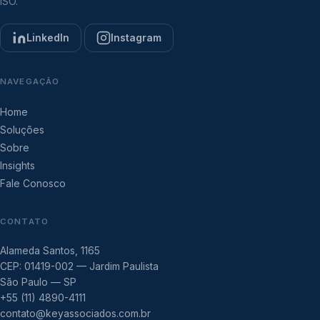
ISO.
LinkedIn
Instagram
NAVEGAÇÃO
Home
Soluções
Sobre
Insights
Fale Conosco
CONTATO
Alameda Santos, 1165
CEP: 01419-002 — Jardim Paulista
São Paulo — SP
+55 (11) 4890-4111
contato@keyassociados.com.br