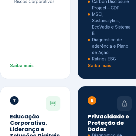
Riscos Corporativos
Carbon Disclosure
Project – CDP
MSCI,
Sustainalytics,
EcoVadis e Sistema
B
Diagnóstico de
aderência e Plano
de Ação
Ratings ESG
Saiba mais
Saiba mais
7
8
Educação
Privacidade e
Corporativa,
Proteção de
Liderança e
Dados
Soluções Digitais
Diagnóstico de