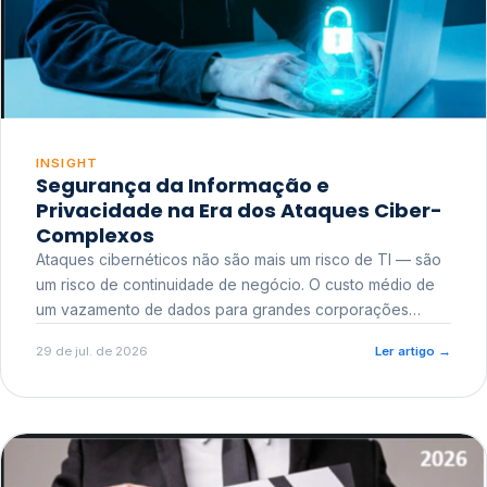
INSIGHT
Segurança da Informação e
Privacidade na Era dos Ataques Ciber-
Complexos
Ataques cibernéticos não são mais um risco de TI — são
um risco de continuidade de negócio. O custo médio de
um vazamento de dados para grandes corporações
ultrapassa a casa dos milhões, sem contar o dano
29 de jul. de 2026
Ler artigo
→
reputacional e o risco regulatório junto a órgãos como a
ANPD.