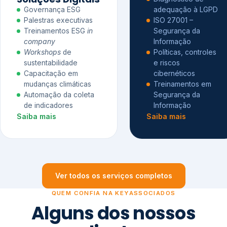
Governança ESG
adequação à LGPD
Palestras executivas
ISO 27001 –
Treinamentos ESG
in
Segurança da
company
Informação
Workshops
de
Políticas, controles
sustentabilidade
e riscos
Capacitação em
cibernéticos
mudanças climáticas
Treinamentos em
Automação da coleta
Segurança da
de indicadores
Informação
Saiba mais
Saiba mais
Ver todos os serviços completos
QUEM CONFIA NA KEYASSOCIADOS
Alguns dos nossos