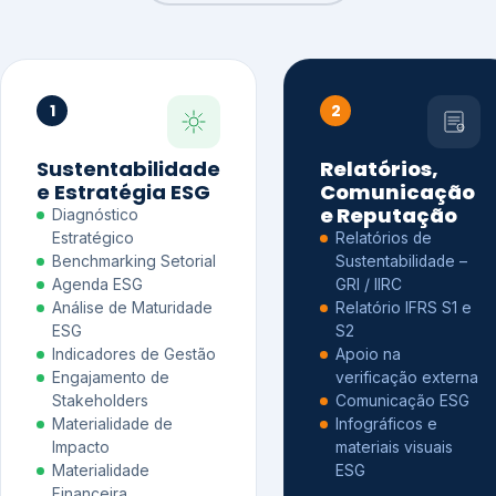
1
2
Sustentabilidade
Relatórios,
e Estratégia ESG
Comunicação
e Reputação
Diagnóstico
Estratégico
Relatórios de
Benchmarking Setorial
Sustentabilidade –
Agenda ESG
GRI / IIRC
Análise de Maturidade
Relatório IFRS S1 e
ESG
S2
Indicadores de Gestão
Apoio na
Engajamento de
verificação externa
Stakeholders
Comunicação ESG
Materialidade de
Infográficos e
Impacto
materiais visuais
Materialidade
ESG
Financeira